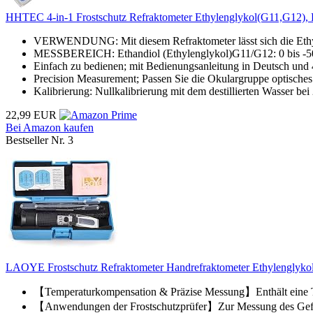
HHTEC 4-in-1 Frostschutz Refraktometer Ethylenglykol(G11,G12), Pr
VERWENDUNG: Mit diesem Refraktometer lässt sich die Ethyl
MESSBEREICH: Ethandiol (Ethylenglykol)G11/G12: 0 bis -50ºC
Einfach zu bedienen; mit Bedienungsanleitung in Deutsch und 
Precision Measurement; Passen Sie die Okulargruppe optisches 
Kalibrierung: Nullkalibrierung mit dem destillierten Wasser bei 
22,99 EUR
Bei Amazon kaufen
Bestseller Nr. 3
LAOYE Frostschutz Refraktometer Handrefraktometer Ethylenglykol 
【Temperaturkompensation & Präzise Messung】Enthält eine Te
【Anwendungen der Frostschutzprüfer】Zur Messung des Gefrie