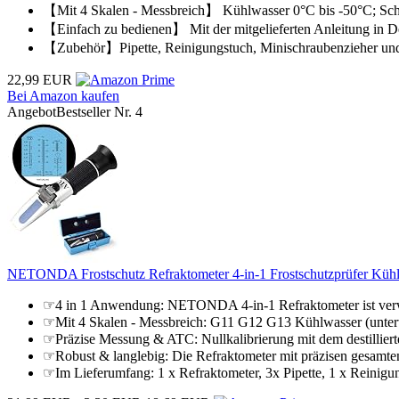
【Mit 4 Skalen - Messbreich】 Kühlwasser 0°C bis -50°C; Sche
【Einfach zu bedienen】 Mit der mitgelieferten Anleitung in Deu
【Zubehör】Pipette, Reinigungstuch, Minischraubenzieher und 
22,99 EUR
Bei Amazon kaufen
Angebot
Bestseller Nr. 4
NETONDA Frostschutz Refraktometer 4-in-1 Frostschutzprüfer Kühlmit
☞4 in 1 Anwendung: NETONDA 4-in-1 Refraktometer ist verwe
☞Mit 4 Skalen - Messbreich: G11 G12 G13 Kühlwasser (untertei
☞Präzise Messung & ATC: Nullkalibrierung mit dem destillierte
☞Robust & langlebig: Die Refraktometer mit präzisen gesamten
☞Im Lieferumfang: 1 x Refraktometer, 3x Pipette, 1 x Reinigun