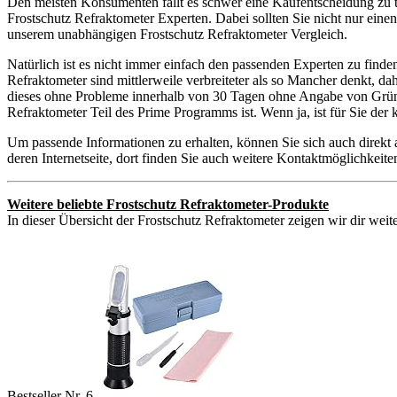
Den meisten Konsumenten fällt es schwer eine Kaufentscheidung zu t
Frostschutz Refraktometer Experten. Dabei sollten Sie nicht nur eine
unserem unabhängigen Frostschutz Refraktometer Vergleich.
Natürlich ist es nicht immer einfach den passenden Experten zu find
Refraktometer sind mittlerweile verbreiteter als so Mancher denkt, d
dieses ohne Probleme innerhalb von 30 Tagen ohne Angabe von Gründe
Refraktometer Teil des Prime Programms ist. Wenn ja, ist für Sie de
Um passende Informationen zu erhalten, können Sie sich auch direkt
deren Internetseite, dort finden Sie auch weitere Kontaktmöglichkei
Weitere beliebte Frostschutz Refraktometer-Produkte
In dieser Übersicht der Frostschutz Refraktometer zeigen wir dir weit
Bestseller Nr. 6