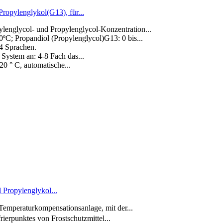
opylenglykol(G13), für...
englycol- und Propylenglycol-Konzentration...
; Propandiol (Propylenglycol)G13: 0 bis...
4 Sprachen.
System an: 4-8 Fach das...
20 ° C, automatische...
Propylenglykol...
mperaturkompensationsanlage, mit der...
rpunktes von Frostschutzmittel...