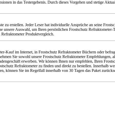
nsionen in das Testergebenis. Durch dieses Vorgehen und stetige Aktu
ste zu erstellen. Jeder Leser hat individuelle Ansprüche an seine Frost
ne unsere Auswahl, um Ihren persönlichen Frostschutz Refraktometer-T
z Refraktometer Produktvergleich.
er-Kauf im Internet, in Frostschutz Refraktometer Büchern oder befra
r nehmen Sie sowohl unsere Frostschutz Refraktometer Empfehlungen, al
dengeschäft erwerben. Wir können Ihnen nur empfehlen, Ihren Frostschu
chutz Refraktometer zu finden und direkt zu bestellen. Innerhalb weni
en, können Sie im Regelfall innerhalb von 30 Tagen das Paket zurücks