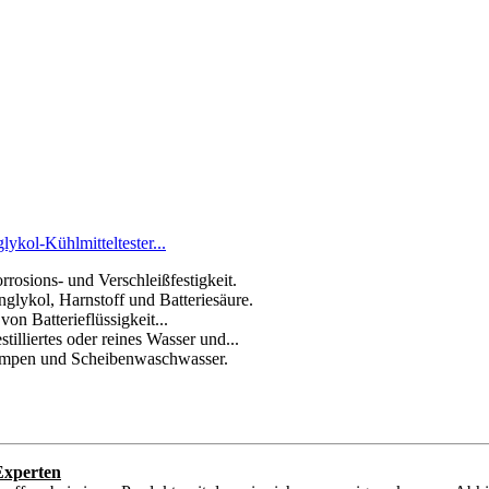
kol-Kühlmitteltester...
rrosions- und Verschleißfestigkeit.
glykol, Harnstoff und Batteriesäure.
on Batterieflüssigkeit...
illiertes oder reines Wasser und...
pumpen und Scheibenwaschwasser.
Experten