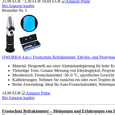
21,99 EUR
−3,30 EUR
18,69 EUR
Bei Amazon kaufen
Bestseller Nr. 5
QWORK® 4-in-1 Frostschutz Refraktometer, Ethylen- und Propylengly
Material: Hergestellt aus einer Aluminiumlegierung für hohe Ko
Vielseitige Tests: Genaue Messung von Ethylenglykol, Propylen
Messbereich: Frostschutzmittel -50–0 °C, spezifisches Gewicht v
Kalibrierungen: Nehmen Sie zunächst ein oder zwei Tropfen dest
Breite Anwendung: Ideal für Auto-Frostschutzmittel, Wärme
14,99 EUR
Bei Amazon kaufen
Frostschutz Refraktometer – Meinungen und Erfahrungen von 