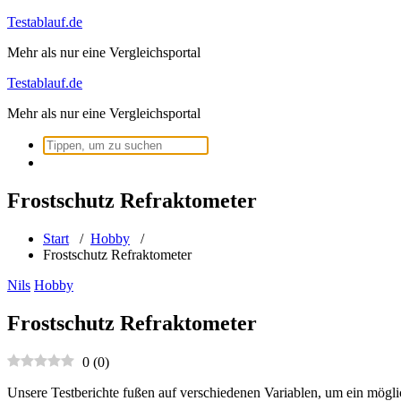
Zum
Testablauf.de
Inhalt
Mehr als nur eine Vergleichsportal
springen
Testablauf.de
Mehr als nur eine Vergleichsportal
Suchen
nach:
Frostschutz Refraktometer
Start
/
Hobby
/
Frostschutz Refraktometer
Nils
Hobby
Frostschutz Refraktometer
0
(
0
)
Unsere Testberichte fußen auf verschiedenen Variablen, um ein mögli