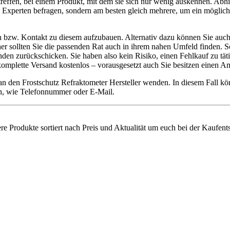
reffen, bei einem Produkt, mit dem sie sich nur wenig auskennen. Abh
n Experten befragen, sondern am besten gleich mehrere, um ein möglichst
en bzw. Kontakt zu diesem aufzubauen. Alternativ dazu können Sie auch
aher sollten Sie die passenden Rat auch in ihrem nahen Umfeld finden. 
n zurückschicken. Sie haben also kein Risiko, einen Fehlkauf zu tätig
r komplette Versand kostenlos – vorausgesetzt auch Sie besitzen einen
 an den Frostschutz Refraktometer Hersteller wenden. In diesem Fall 
ten, wie Telefonnummer oder E-Mail.
ere Produkte sortiert nach Preis und Aktualität um euch bei der Kaufent