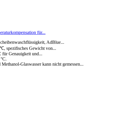
aturkompensation für...
Scheibenwaschflüssigkeit, AdBlue...
℃, spezifisches Gewicht von...
C für Genauigkeit und...
 °C.
d Methanol-Glaswasser kann nicht gemessen...