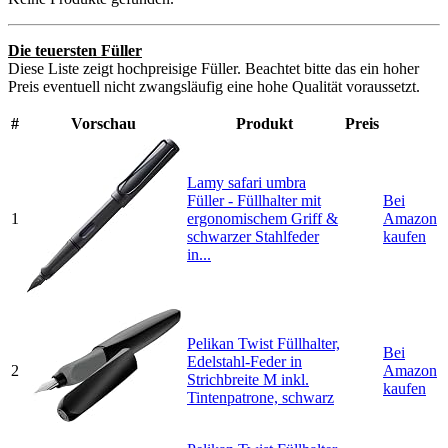
Die teuersten Füller
Diese Liste zeigt hochpreisige Füller. Beachtet bitte das ein hoher
Preis eventuell nicht zwangsläufig eine hohe Qualität voraussetzt.
#
Vorschau
Produkt
Preis
Lamy safari umbra
Füller - Füllhalter mit
Bei
1
ergonomischem Griff &
Amazon
schwarzer Stahlfeder
kaufen
in...
Pelikan Twist Füllhalter,
Bei
Edelstahl-Feder in
2
Amazon
Strichbreite M inkl.
kaufen
Tintenpatrone, schwarz