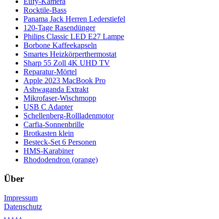
Eufy-Kamera
Rocktile-Bass
Panama Jack Herren Lederstiefel
120-Tage Rasendünger
Philips Classic LED E27 Lampe
Borbone Kaffeekapseln
Smartes Heizkörperthermostat
Sharp 55 Zoll 4K UHD TV
Reparatur-Mörtel
Apple 2023 MacBook Pro
Ashwaganda Extrakt
Mikrofaser-Wischmopp
USB C Adapter
Schellenberg-Rollladenmotor
Carfia-Sonnenbrille
Brotkasten klein
Besteck-Set 6 Personen
HMS-Karabiner
Rhododendron (orange)
Über
Impressum
Datenschutz
.
.
.
.
.