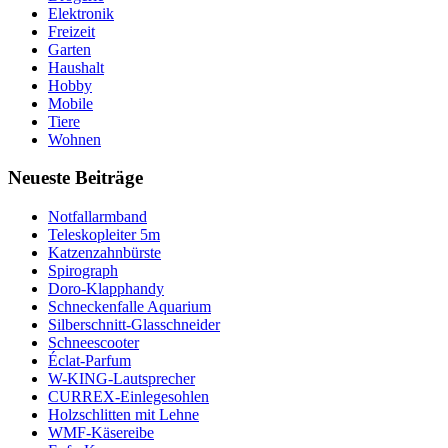
Elektronik
Freizeit
Garten
Haushalt
Hobby
Mobile
Tiere
Wohnen
Neueste Beiträge
Notfallarmband
Teleskopleiter 5m
Katzenzahnbürste
Spirograph
Doro-Klapphandy
Schneckenfalle Aquarium
Silberschnitt-Glasschneider
Schneescooter
Éclat-Parfum
W-KING-Lautsprecher
CURREX-Einlegesohlen
Holzschlitten mit Lehne
WMF-Käsereibe