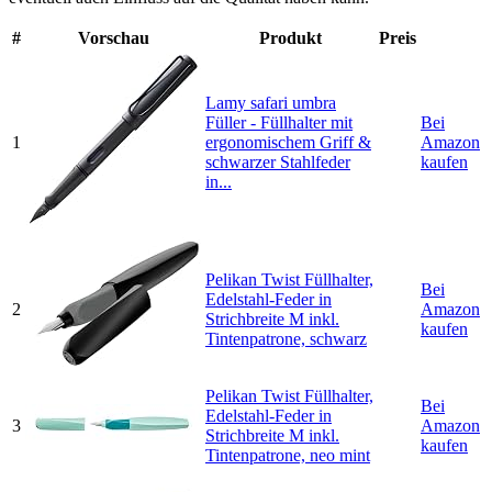
#
Vorschau
Produkt
Preis
Lamy safari umbra
Füller - Füllhalter mit
Bei
1
ergonomischem Griff &
Amazon
schwarzer Stahlfeder
kaufen
in...
Pelikan Twist Füllhalter,
Bei
Edelstahl-Feder in
2
Amazon
Strichbreite M inkl.
kaufen
Tintenpatrone, schwarz
Pelikan Twist Füllhalter,
Bei
Edelstahl-Feder in
3
Amazon
Strichbreite M inkl.
kaufen
Tintenpatrone, neo mint