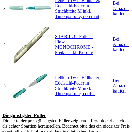
Pelikan Twist Füllhalter,
Bei
Edelstahl-Feder in
3
Amazon
Strichbreite M inkl.
kaufen
Tintenpatrone, neo mint
STABILO - Füller -
Bei
Flow
4
Amazon
MONOCHROME -
kaufen
khaki - inkl. Patrone
Pelikan Twist Füllhalter,
Bei
Edelstahl-Feder in
5
Amazon
Strichbreite M inkl.
kaufen
Tintenpatrone, cold...
Die günstigsten Füller
Die Liste der preisgünstigsten Füller zeigt euch Produkte, die sich
als echter Spartipp heraustellen. Beachtet bitte das ein niedriger Preis
eventuell auch Einfluss auf die Qualität haben kann.