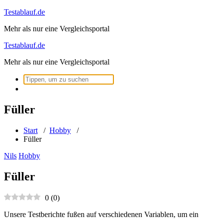
Zum
Testablauf.de
Inhalt
Mehr als nur eine Vergleichsportal
springen
Testablauf.de
Mehr als nur eine Vergleichsportal
Suchen
nach:
Füller
Start
/
Hobby
/
Füller
Nils
Hobby
Füller
0
(
0
)
Unsere Testberichte fußen auf verschiedenen Variablen, um ein