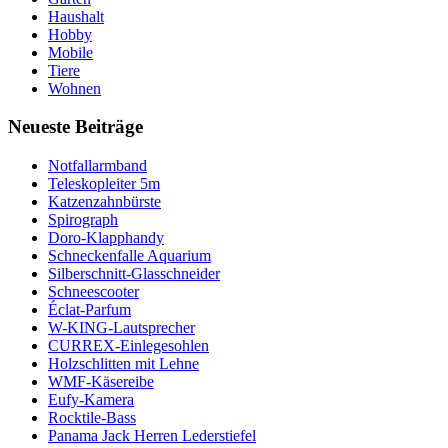
Haushalt
Hobby
Mobile
Tiere
Wohnen
Neueste Beiträge
Notfallarmband
Teleskopleiter 5m
Katzenzahnbürste
Spirograph
Doro-Klapphandy
Schneckenfalle Aquarium
Silberschnitt-Glasschneider
Schneescooter
Éclat-Parfum
W-KING-Lautsprecher
CURREX-Einlegesohlen
Holzschlitten mit Lehne
WMF-Käsereibe
Eufy-Kamera
Rocktile-Bass
Panama Jack Herren Lederstiefel