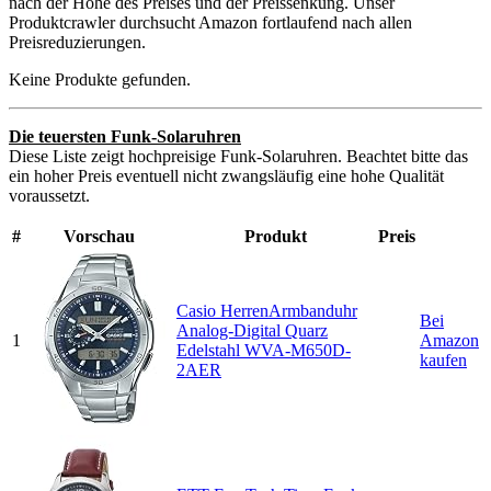
nach der Höhe des Preises und der Preissenkung. Unser
Produktcrawler durchsucht Amazon fortlaufend nach allen
Preisreduzierungen.
Keine Produkte gefunden.
Die teuersten Funk-Solaruhren
Diese Liste zeigt hochpreisige Funk-Solaruhren. Beachtet bitte das
ein hoher Preis eventuell nicht zwangsläufig eine hohe Qualität
voraussetzt.
#
Vorschau
Produkt
Preis
Casio HerrenArmbanduhr
Bei
Analog-Digital Quarz
1
Amazon
Edelstahl WVA-M650D-
kaufen
2AER