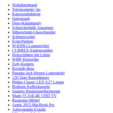
Notfallarmband
Teleskopleiter 5m
Katzenzahnbürste
Spirograph
Doro-Klapphandy
Schneckenfalle Aquarium
Silberschnitt-Glasschneider
Schneescooter
Éclat-Parfum
W-KING-Lautsprecher
CURREX-Einlegesohlen
Holzschlitten mit Lehne
WMF-Käsereibe
Eufy-Kamera
Rocktile-Bass
Panama Jack Herren Lederstiefel
120-Tage Rasendünger
Philips Classic LED E27 Lampe
Borbone Kaffeekapseln
Smartes Heizkörperthermostat
Sharp 55 Zoll 4K UHD TV
Reparatur-Mörtel
Apple 2023 MacBook Pro
Ashwaganda Extrakt