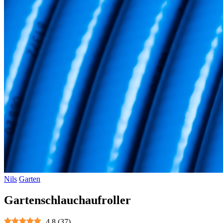
Nils
Garten
Gartenschlauchaufroller
4.8
(
37
)