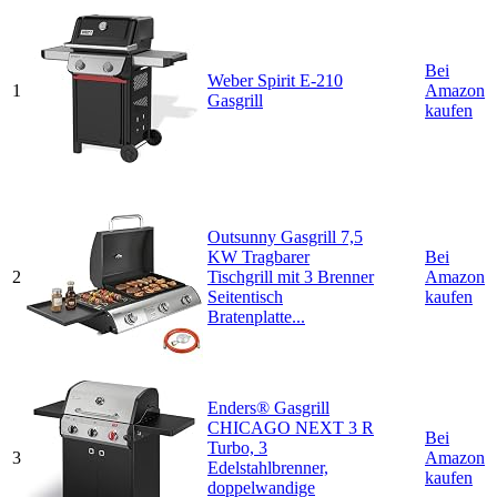
Bei
Weber Spirit E-210
1
Amazon
Gasgrill
kaufen
Outsunny Gasgrill 7,5
KW Tragbarer
Bei
2
Tischgrill mit 3 Brenner
Amazon
Seitentisch
kaufen
Bratenplatte...
Enders® Gasgrill
CHICAGO NEXT 3 R
Bei
Turbo, 3
3
Amazon
Edelstahlbrenner,
kaufen
doppelwandige