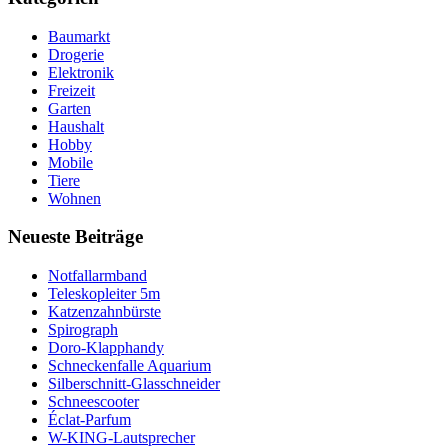
Baumarkt
Drogerie
Elektronik
Freizeit
Garten
Haushalt
Hobby
Mobile
Tiere
Wohnen
Neueste Beiträge
Notfallarmband
Teleskopleiter 5m
Katzenzahnbürste
Spirograph
Doro-Klapphandy
Schneckenfalle Aquarium
Silberschnitt-Glasschneider
Schneescooter
Éclat-Parfum
W-KING-Lautsprecher