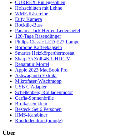
CURREX-Einlegesohlen
Holzschlitten mit Lehne
WMF-Käsereibe
Eufy-Kamera
Rocktile-Bass
Panama Jack Herren Lederstiefel
120-Tage Rasendünger
Philips Classic LED E27 Lampe
Borbone Kaffeekapseln
Smartes Heizkörperthermostat
Sharp 55 Zoll 4K UHD TV
Reparatur-Mörtel
Apple 2023 MacBook Pro
Ashwaganda Extrakt
Mikrofaser-Wischmopp
USB C Adapter
Schellenberg-Rollladenmotor
Carfia-Sonnenbrille
Brotkasten klein
Besteck-Set 6 Personen
HMS-Karabiner
Rhododendron (orange)
Über