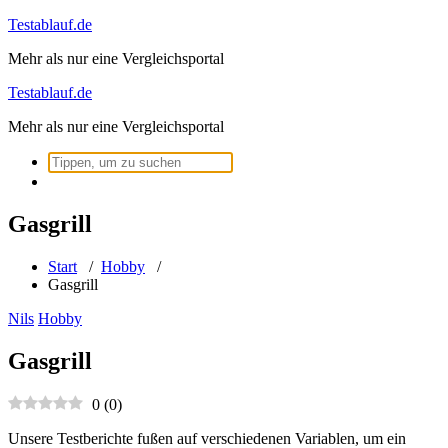
Zum
Testablauf.de
Inhalt
Mehr als nur eine Vergleichsportal
springen
Testablauf.de
Mehr als nur eine Vergleichsportal
Suchen
nach:
Gasgrill
Start
/
Hobby
/
Gasgrill
Nils
Hobby
Gasgrill
0
(
0
)
Unsere Testberichte fußen auf verschiedenen Variablen, um ein