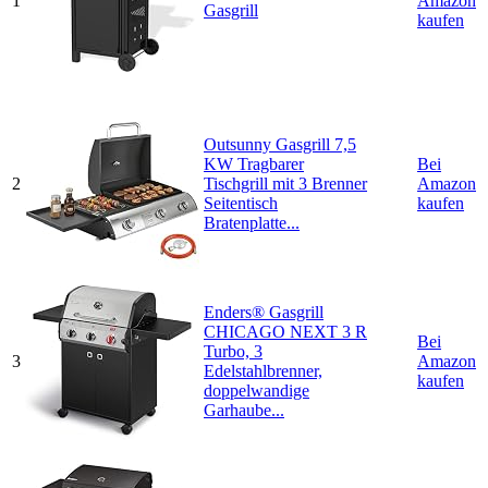
1
Amazon
Gasgrill
kaufen
Outsunny Gasgrill 7,5
KW Tragbarer
Bei
2
Tischgrill mit 3 Brenner
Amazon
Seitentisch
kaufen
Bratenplatte...
Enders® Gasgrill
CHICAGO NEXT 3 R
Bei
Turbo, 3
3
Amazon
Edelstahlbrenner,
kaufen
doppelwandige
Garhaube...