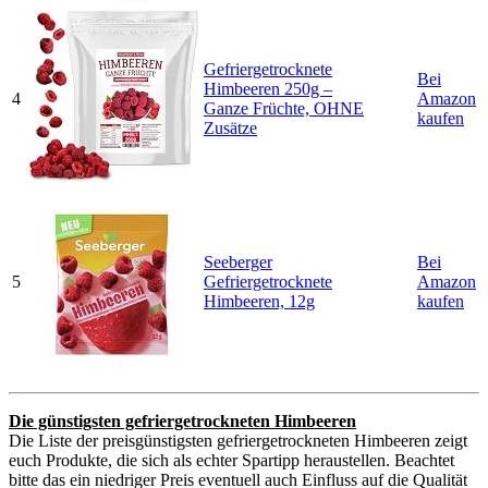
Gefriergetrocknete
Bei
Himbeeren 250g –
4
Amazon
Ganze Früchte, OHNE
kaufen
Zusätze
Seeberger
Bei
5
Gefriergetrocknete
Amazon
Himbeeren, 12g
kaufen
Die günstigsten gefriergetrockneten Himbeeren
Die Liste der preisgünstigsten gefriergetrockneten Himbeeren zeigt
euch Produkte, die sich als echter Spartipp heraustellen. Beachtet
bitte das ein niedriger Preis eventuell auch Einfluss auf die Qualität