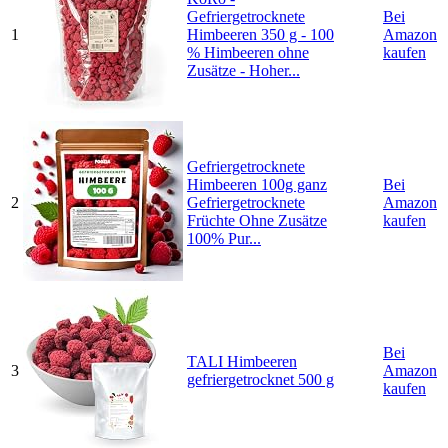
Gefriergetrocknete
Bei
1
Himbeeren 350 g - 100
Amazon
% Himbeeren ohne
kaufen
Zusätze - Hoher...
Gefriergetrocknete
Himbeeren 100g ganz
Bei
2
Gefriergetrocknete
Amazon
Früchte Ohne Zusätze
kaufen
100% Pur...
Bei
TALI Himbeeren
3
Amazon
gefriergetrocknet 500 g
kaufen