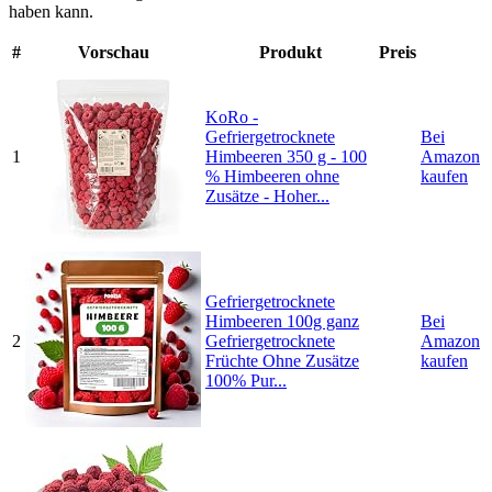
haben kann.
#
Vorschau
Produkt
Preis
KoRo -
Gefriergetrocknete
Bei
1
Himbeeren 350 g - 100
Amazon
% Himbeeren ohne
kaufen
Zusätze - Hoher...
Gefriergetrocknete
Himbeeren 100g ganz
Bei
2
Gefriergetrocknete
Amazon
Früchte Ohne Zusätze
kaufen
100% Pur...