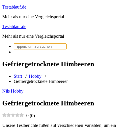
Zum
Testablauf.de
Inhalt
Mehr als nur eine Vergleichsportal
springen
Testablauf.de
Mehr als nur eine Vergleichsportal
Suchen
nach:
Gefriergetrocknete Himbeeren
Start
/
Hobby
/
Gefriergetrocknete Himbeeren
Nils
Hobby
Gefriergetrocknete Himbeeren
0
(
0
)
Unsere Testberichte fußen auf verschiedenen Variablen, um ein