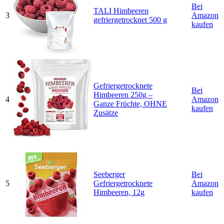
Bei
TALI Himbeeren
3
Amazon
gefriergetrocknet 500 g
kaufen
Gefriergetrocknete
Bei
Himbeeren 250g –
4
Amazon
Ganze Früchte, OHNE
kaufen
Zusätze
Seeberger
Bei
5
Gefriergetrocknete
Amazon
Himbeeren, 12g
kaufen