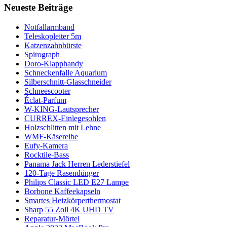
Neueste Beiträge
Notfallarmband
Teleskopleiter 5m
Katzenzahnbürste
Spirograph
Doro-Klapphandy
Schneckenfalle Aquarium
Silberschnitt-Glasschneider
Schneescooter
Éclat-Parfum
W-KING-Lautsprecher
CURREX-Einlegesohlen
Holzschlitten mit Lehne
WMF-Käsereibe
Eufy-Kamera
Rocktile-Bass
Panama Jack Herren Lederstiefel
120-Tage Rasendünger
Philips Classic LED E27 Lampe
Borbone Kaffeekapseln
Smartes Heizkörperthermostat
Sharp 55 Zoll 4K UHD TV
Reparatur-Mörtel