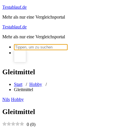
Zum
Testablauf.de
Inhalt
Mehr als nur eine Vergleichsportal
springen
Testablauf.de
Mehr als nur eine Vergleichsportal
Suchen
nach:
Gleitmittel
Start
/
Hobby
/
Gleitmittel
Nils
Hobby
Gleitmittel
0
(
0
)