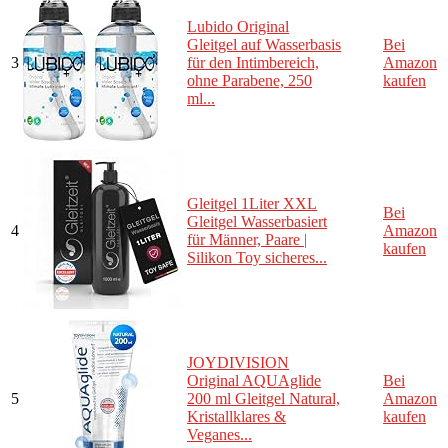
Lubido Original
Gleitgel auf Wasserbasis
Bei
3
für den Intimbereich,
Amazon
ohne Parabene, 250
kaufen
ml...
Gleitgel 1Liter XXL
Bei
Gleitgel Wasserbasiert
4
Amazon
für Männer, Paare |
kaufen
Silikon Toy sicheres...
JOYDIVISION
Original AQUAglide
Bei
5
200 ml Gleitgel Natural,
Amazon
Kristallklares &
kaufen
Veganes...