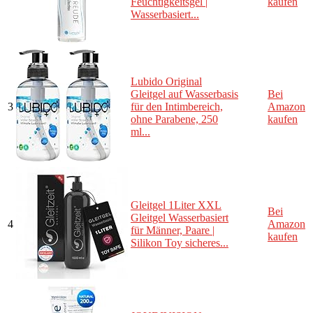
Feuchtigkeitsgel |
kaufen
Wasserbasiert...
Lubido Original
Gleitgel auf Wasserbasis
Bei
3
für den Intimbereich,
Amazon
ohne Parabene, 250
kaufen
ml...
Gleitgel 1Liter XXL
Bei
Gleitgel Wasserbasiert
4
Amazon
für Männer, Paare |
kaufen
Silikon Toy sicheres...