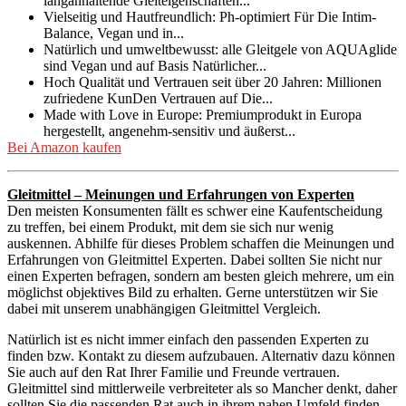
langanhaltende Gleiteigenschaften...
Vielseitig und Hautfreundlich: Ph-optimiert Für Die Intim-
Balance, Vegan und in...
Natürlich und umweltbewusst: alle Gleitgele von AQUAglide
sind Vegan und auf Basis Natürlicher...
Hoch Qualität und Vertrauen seit über 20 Jahren: Millionen
zufriedene KunDen Vertrauen auf Die...
Made with Love in Europe: Premiumprodukt in Europa
hergestellt, angenehm-sensitiv und äußerst...
Bei Amazon kaufen
Gleitmittel – Meinungen und Erfahrungen von Experten
Den meisten Konsumenten fällt es schwer eine Kaufentscheidung
zu treffen, bei einem Produkt, mit dem sie sich nur wenig
auskennen. Abhilfe für dieses Problem schaffen die Meinungen und
Erfahrungen von Gleitmittel Experten. Dabei sollten Sie nicht nur
einen Experten befragen, sondern am besten gleich mehrere, um ein
möglichst objektives Bild zu erhalten. Gerne unterstützen wir Sie
dabei mit unserem unabhängigen Gleitmittel Vergleich.
Natürlich ist es nicht immer einfach den passenden Experten zu
finden bzw. Kontakt zu diesem aufzubauen. Alternativ dazu können
Sie auch auf den Rat Ihrer Familie und Freunde vertrauen.
Gleitmittel sind mittlerweile verbreiteter als so Mancher denkt, daher
sollten Sie die passenden Rat auch in ihrem nahen Umfeld finden.