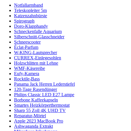
Notfallarmband
Teleskopleiter 5m
Katzenzahnbürste
Spirograph
Doro-Klapphandy
Schneckenfalle Aquarium
Silberschnitt-Glasschneider
Schneescooter
Éclat-Parfum
W-KING-Lautsprecher
CURREX-Einlegesohlen
Holzschlitten mit Lehne
WMF-Käsereibe
Eufy-Kamera
Rocktile-Bass
Panama Jack Herren Lederstiefel
120-Tage Rasendünger
Philips Classic LED E27 Lampe
Borbone Kaffeekapseln
Smartes Heizkörperthermostat
Sharp 55 Zoll 4K UHD TV
Reparatur-Mörtel
Apple 2023 MacBook Pro
Ashwaganda Extrakt