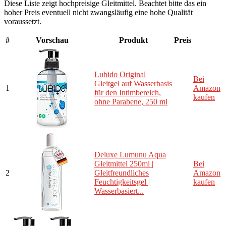
Diese Liste zeigt hochpreisige Gleitmittel. Beachtet bitte das ein
hoher Preis eventuell nicht zwangsläufig eine hohe Qualität
voraussetzt.
#
Vorschau
Produkt
Preis
Lubido Original
Bei
Gleitgel auf Wasserbasis
1
Amazon
für den Intimbereich,
kaufen
ohne Parabene, 250 ml
Deluxe Lumunu Aqua
Gleitmittel 250ml |
Bei
2
Gleitfreundliches
Amazon
Feuchtigkeitsgel |
kaufen
Wasserbasiert...