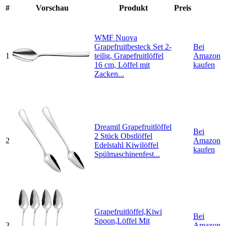
#
Vorschau
Produkt
Preis
WMF Nuova
Grapefruitbesteck Set 2-
Bei
1
teilig, Grapefruitlöffel
Amazon
16 cm, Löffel mit
kaufen
Zacken...
Dreamil Grapefruitlöffel
Bei
2 Stück Obstlöffel
2
Amazon
Edelstahl Kiwilöffel
kaufen
Spülmaschinenfest...
Grapefruitlöffel,Kiwi
Bei
Spoon,Löffel Mit
3
Amazon