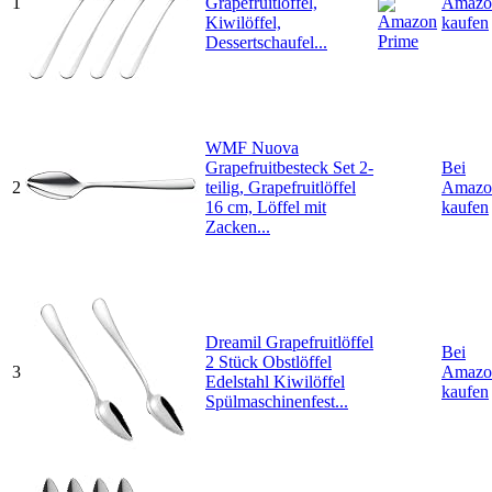
1
Grapefruitlöffel,
Amazo
Kiwilöffel,
kaufen
Dessertschaufel...
WMF Nuova
Grapefruitbesteck Set 2-
Bei
2
teilig, Grapefruitlöffel
Amazo
16 cm, Löffel mit
kaufen
Zacken...
Dreamil Grapefruitlöffel
Bei
2 Stück Obstlöffel
3
Amazo
Edelstahl Kiwilöffel
kaufen
Spülmaschinenfest...