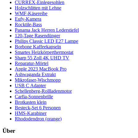
CURREX-Einlegesohlen
Holzschlitten mit Lehne
WMF-Käsereibe
Eufy-Kamera
Rocktile-Bass
Panama Jack Herren Lederstiefel
120-Tage Rasendünger
Philips Classic LED E27 Lampe
Borbone Kaffeekapseln
Smartes Heizkörperthermostat
Sharp 55 Zoll 4K UHD TV
Reparatur-Mörtel
Apple 2023 MacBook Pro
Ashwaganda Extrakt
Mikrofaser-Wischmopp
USB C Adapter
Schellenberg-Rollladenmotor
Carfia-Sonnenbrille
Brotkasten klein
Besteck-Set 6 Personen
HMS-Karabiner
Rhododendron (orange)
Über