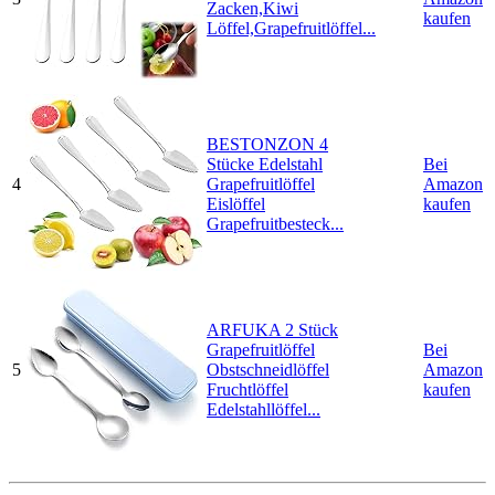
Zacken,Kiwi
kaufen
Löffel,Grapefruitlöffel...
BESTONZON 4
Stücke Edelstahl
Bei
4
Grapefruitlöffel
Amazon
Eislöffel
kaufen
Grapefruitbesteck...
ARFUKA 2 Stück
Grapefruitlöffel
Bei
5
Obstschneidlöffel
Amazon
Fruchtlöffel
kaufen
Edelstahllöffel...