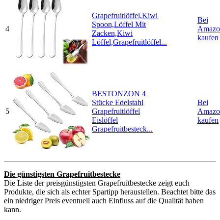
Grapefruitlöffel,Kiwi
Bei
Spoon,Löffel Mit
4
Amazo
Zacken,Kiwi
kaufen
Löffel,Grapefruitlöffel...
BESTONZON 4
Stücke Edelstahl
Bei
5
Grapefruitlöffel
Amazo
Eislöffel
kaufen
Grapefruitbesteck...
Die günstigsten Grapefruitbestecke
Die Liste der preisgünstigsten Grapefruitbestecke zeigt euch
Produkte, die sich als echter Spartipp heraustellen. Beachtet bitte das
ein niedriger Preis eventuell auch Einfluss auf die Qualität haben
kann.