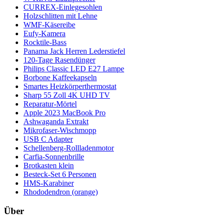
CURREX-Einlegesohlen
Holzschlitten mit Lehne
WMF-Käsereibe
Eufy-Kamera
Rocktile-Bass
Panama Jack Herren Lederstiefel
120-Tage Rasendünger
Philips Classic LED E27 Lampe
Borbone Kaffeekapseln
Smartes Heizkörperthermostat
Sharp 55 Zoll 4K UHD TV
Reparatur-Mörtel
Apple 2023 MacBook Pro
Ashwaganda Extrakt
Mikrofaser-Wischmopp
USB C Adapter
Schellenberg-Rollladenmotor
Carfia-Sonnenbrille
Brotkasten klein
Besteck-Set 6 Personen
HMS-Karabiner
Rhododendron (orange)
Über