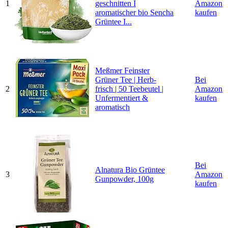
1
geschnitten I
Amazon
aromatischer bio Sencha
kaufen
Grüntee I...
Meßmer Feinster
Grüner Tee | Herb-
Bei
2
frisch | 50 Teebeutel |
Amazon
Unfermentiert &
kaufen
aromatisch
Bei
Alnatura Bio Grüntee
3
Amazon
Gunpowder, 100g
kaufen