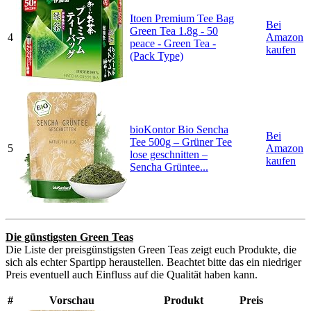
Itoen Premium Tee Bag
Bei
Green Tea 1.8g - 50
4
Amazon
peace - Green Tea -
kaufen
(Pack Type)
bioKontor Bio Sencha
Bei
Tee 500g – Grüner Tee
5
Amazon
lose geschnitten –
kaufen
Sencha Grüntee...
Die günstigsten Green Teas
Die Liste der preisgünstigsten Green Teas zeigt euch Produkte, die
sich als echter Spartipp heraustellen. Beachtet bitte das ein niedriger
Preis eventuell auch Einfluss auf die Qualität haben kann.
#
Vorschau
Produkt
Preis