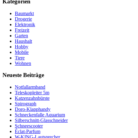
Kategorien
Baumarkt
Drogerie
Elektronik
Freizeit
Garten
Haushalt
Hobby
Mobile
Tiere
Wohnen
Neueste Beiträge
Notfallarmband
Teleskopleiter 5m
Katzenzahnbürste
Spirograph
Doro-Klapphandy
Schneckenfalle Aquarium
Silberschnitt-Glasschneider
Schneescooter
Éclat-Parfum
W-KING-Lautsprecher