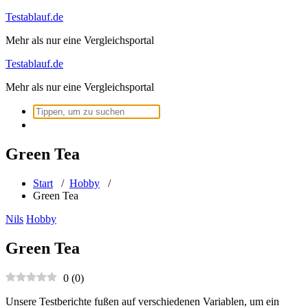
Zum
Testablauf.de
Inhalt
Mehr als nur eine Vergleichsportal
springen
Testablauf.de
Mehr als nur eine Vergleichsportal
Suchen
nach:
Green Tea
Start
/
Hobby
/
Green Tea
Nils
Hobby
Green Tea
0
(
0
)
Unsere Testberichte fußen auf verschiedenen Variablen, um ein