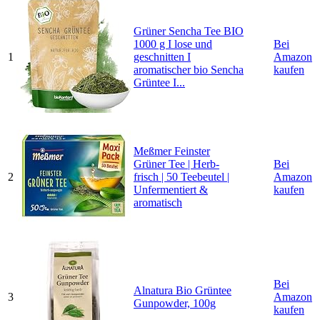
Grüner Sencha Tee BIO
1000 g I lose und
Bei
1
geschnitten I
Amazon
aromatischer bio Sencha
kaufen
Grüntee I...
Meßmer Feinster
Grüner Tee | Herb-
Bei
2
frisch | 50 Teebeutel |
Amazon
Unfermentiert &
kaufen
aromatisch
Bei
Alnatura Bio Grüntee
3
Amazon
Gunpowder, 100g
kaufen