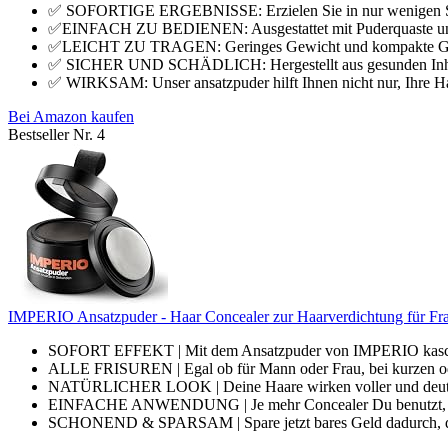
✅ SOFORTIGE ERGEBNISSE: Erzielen Sie in nur wenigen Seku
✅EINFACH ZU BEDIENEN: Ausgestattet mit Puderquaste und S
✅LEICHT ZU TRAGEN: Geringes Gewicht und kompakte Größe, 
✅ SICHER UND SCHÄDLICH: Hergestellt aus gesunden Inhaltss
✅ WIRKSAM: Unser ansatzpuder hilft Ihnen nicht nur, Ihre Haa
Bei Amazon kaufen
Bestseller Nr. 4
IMPERIO Ansatzpuder - Haar Concealer zur Haarverdichtung für Fr
SOFORT EFFEKT | Mit dem Ansatzpuder von IMPERIO kaschiers
ALLE FRISUREN | Egal ob für Mann oder Frau, bei kurzen ode
NATÜRLICHER LOOK | Deine Haare wirken voller und deutlich
EINFACHE ANWENDUNG | Je mehr Concealer Du benutzt, desto 
SCHONEND & SPARSAM | Spare jetzt bares Geld dadurch, das