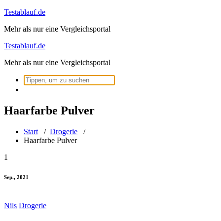
Zum
Testablauf.de
Inhalt
Mehr als nur eine Vergleichsportal
springen
Testablauf.de
Mehr als nur eine Vergleichsportal
Suchen
nach:
Haarfarbe Pulver
Start
/
Drogerie
/
Haarfarbe Pulver
1
Sep., 2021
Nils
Drogerie