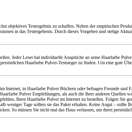
chst objektives Testergebnis zu schaffen. Neben der empirischen Produk
nsionen in das Testergebenis. Durch dieses Vorgehen und stetige Aktu
rstellen. Jeder Leser hat individuelle Ansprüche an seine Haarfarbe Pul
ersönlichen Haarfarbe Pulver-Testsieger zu finden. Um eine gute Über
m Internet, in Haarfarbe Pulver Büchern oder befragen Freunde und Fa
e Haarfarbe Pulver Empfehlungen, als auch die Ihrer anderen Quellen 
pfehlen, Ihren Haarfarbe Pulver im Internet zu bestellen. Folgen Sie
rhalb weniger Tage sollten sie das Paket erhalten. Keine Angst – sollte
cken. So müssen Sie nicht mal das Haus verlassen, um ihren persönlich