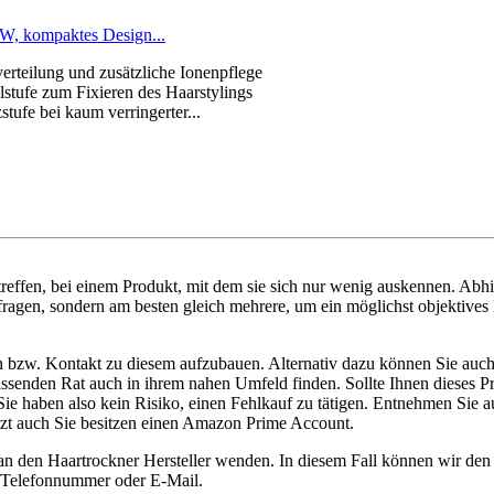
W, kompaktes Design...
rteilung und zusätzliche Ionenpflege
stufe zum Fixieren des Haarstylings
tufe bei kaum verringerter...
reffen, bei einem Produkt, mit dem sie sich nur wenig auskennen. Abh
fragen, sondern am besten gleich mehrere, um ein möglichst objektives 
en bzw. Kontakt zu diesem aufzubauen. Alternativ dazu können Sie auch
e passenden Rat auch in ihrem nahen Umfeld finden. Sollte Ihnen dieses
 haben also kein Risiko, einen Fehlkauf zu tätigen. Entnehmen Sie au
setzt auch Sie besitzen einen Amazon Prime Account.
 an den Haartrockner Hersteller wenden. In diesem Fall können wir de
ie Telefonnummer oder E-Mail.