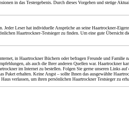
nsionen in das Testergebenis. Durch dieses Vorgehen und stetige Aktu
llen. Jeder Leser hat individuelle Ansprüche an seine Haartrockner-Eige
nlichen Haartrockner-Testsieger zu finden. Um eine gute Übersicht di
ternet, in Haartrockner Büchern oder befragen Freunde und Familie na
mpfehlungen, als auch die Ihrer anderen Quellen war. Haartrockner ka
trockner im Internet zu bestellen. Folgen Sie gerne unseren Links au
e das Paket erhalten. Keine Angst – sollte Ihnen das ausgewählte Haartr
Haus verlassen, um ihren persönlichen Haartrockner Testsieger zu erha