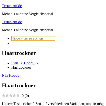
Zum
Testablauf.de
Inhalt
Mehr als nur eine Vergleichsportal
springen
Testablauf.de
Mehr als nur eine Vergleichsportal
Suchen
nach:
Haartrockner
Start
/
Hobby
/
Haartrockner
Nils
Hobby
Haartrockner
0
(
0
)
Unsere Testberichte fußen auf verschiedenen Variablen, um ein mögli