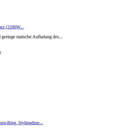
arz (2200W...
geringe statische Aufladung des...
n
en-Ring, Stylingdüse...