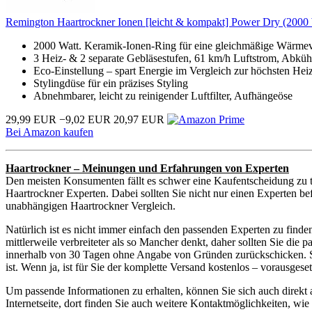
Remington Haartrockner Ionen [leicht & kompakt] Power Dry (2000 
2000 Watt. Keramik-Ionen-Ring für eine gleichmäßige Wärmeve
3 Heiz- & 2 separate Gebläsestufen, 61 km/h Luftstrom, Abkühl
Eco-Einstellung – spart Energie im Vergleich zur höchsten Heizs
Stylingdüse für ein präzises Styling
Abnehmbarer, leicht zu reinigender Luftfilter, Aufhängeöse
29,99 EUR
−9,02 EUR
20,97 EUR
Bei Amazon kaufen
Haartrockner – Meinungen und Erfahrungen von Experten
Den meisten Konsumenten fällt es schwer eine Kaufentscheidung zu t
Haartrockner Experten. Dabei sollten Sie nicht nur einen Experten be
unabhängigen Haartrockner Vergleich.
Natürlich ist es nicht immer einfach den passenden Experten zu find
mittlerweile verbreiteter als so Mancher denkt, daher sollten Sie di
innerhalb von 30 Tagen ohne Angabe von Gründen zurückschicken. Sie
ist. Wenn ja, ist für Sie der komplette Versand kostenlos – vorausge
Um passende Informationen zu erhalten, können Sie sich auch direkt
Internetseite, dort finden Sie auch weitere Kontaktmöglichkeiten, w