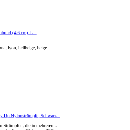
bund (4-6 cm), L...
nna, lyon, hellbeige, beige...
 Up Nylonstrümpfe, Schwarz...
n Strümpfen, die in mehreren...