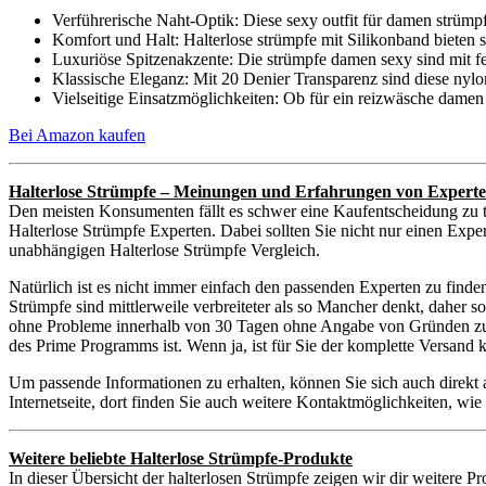
Verführerische Naht-Optik: Diese sexy outfit für damen strümp
Komfort und Halt: Halterlose strümpfe mit Silikonband bieten s
Luxuriöse Spitzenakzente: Die strümpfe damen sexy sind mit fein
Klassische Eleganz: Mit 20 Denier Transparenz sind diese nylo
Vielseitige Einsatzmöglichkeiten: Ob für ein reizwäsche damen s
Bei Amazon kaufen
Halterlose Strümpfe – Meinungen und Erfahrungen von Expert
Den meisten Konsumenten fällt es schwer eine Kaufentscheidung zu t
Halterlose Strümpfe Experten. Dabei sollten Sie nicht nur einen Expe
unabhängigen Halterlose Strümpfe Vergleich.
Natürlich ist es nicht immer einfach den passenden Experten zu find
Strümpfe sind mittlerweile verbreiteter als so Mancher denkt, daher 
ohne Probleme innerhalb von 30 Tagen ohne Angabe von Gründen zurüc
des Prime Programms ist. Wenn ja, ist für Sie der komplette Versand
Um passende Informationen zu erhalten, können Sie sich auch direkt
Internetseite, dort finden Sie auch weitere Kontaktmöglichkeiten, w
Weitere beliebte Halterlose Strümpfe-Produkte
In dieser Übersicht der halterlosen Strümpfe zeigen wir dir weitere P