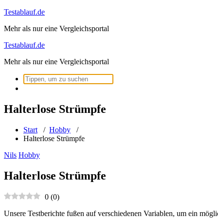
Zum
Testablauf.de
Inhalt
Mehr als nur eine Vergleichsportal
springen
Testablauf.de
Mehr als nur eine Vergleichsportal
Suchen
nach:
Halterlose Strümpfe
Start
/
Hobby
/
Halterlose Strümpfe
Nils
Hobby
Halterlose Strümpfe
0
(
0
)
Unsere Testberichte fußen auf verschiedenen Variablen, um ein mögli