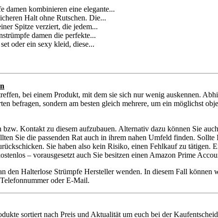
fe damen kombinieren eine elegante...
icheren Halt ohne Rutschen. Die...
er Spitze verziert, die jedem...
nstrümpfe damen die perfekte...
et oder ein sexy kleid, diese...
en
reffen, bei einem Produkt, mit dem sie sich nur wenig auskennen. Abh
rten befragen, sondern am besten gleich mehrere, um ein möglichst obje
en bzw. Kontakt zu diesem aufzubauen. Alternativ dazu können Sie auch 
sollten Sie die passenden Rat auch in ihrem nahen Umfeld finden. Sollt
kschicken. Sie haben also kein Risiko, einen Fehlkauf zu tätigen. Ent
 kostenlos – vorausgesetzt auch Sie besitzen einen Amazon Prime Accou
 an den Halterlose Strümpfe Hersteller wenden. In diesem Fall können
ie Telefonnummer oder E-Mail.
rodukte sortiert nach Preis und Aktualität um euch bei der Kaufentschei