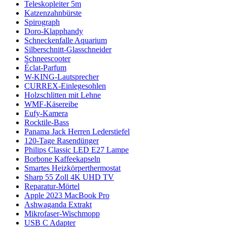
Teleskopleiter 5m
Katzenzahnbürste
Spirograph
Doro-Klapphandy
Schneckenfalle Aquarium
Silberschnitt-Glasschneider
Schneescooter
Éclat-Parfum
W-KING-Lautsprecher
CURREX-Einlegesohlen
Holzschlitten mit Lehne
WMF-Käsereibe
Eufy-Kamera
Rocktile-Bass
Panama Jack Herren Lederstiefel
120-Tage Rasendünger
Philips Classic LED E27 Lampe
Borbone Kaffeekapseln
Smartes Heizkörperthermostat
Sharp 55 Zoll 4K UHD TV
Reparatur-Mörtel
Apple 2023 MacBook Pro
Ashwaganda Extrakt
Mikrofaser-Wischmopp
USB C Adapter