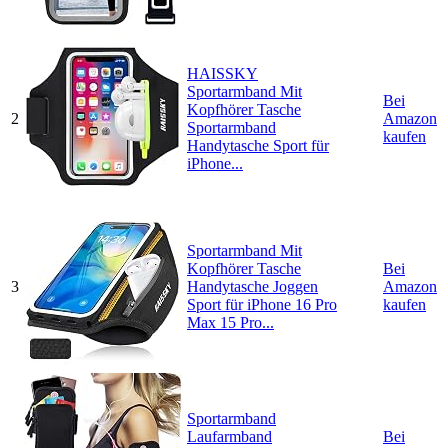
HAISSKY
Sportarmband Mit
Bei
Kopfhörer Tasche
2
Amazon
Sportarmband
kaufen
Handytasche Sport für
iPhone...
Sportarmband Mit
Kopfhörer Tasche
Bei
3
Handytasche Joggen
Amazon
Sport für iPhone 16 Pro
kaufen
Max 15 Pro...
Sportarmband
Laufarmband
Bei