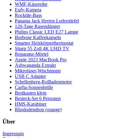
WMF-Käsereibe
Eufy-Kamera
Rocktile-Bass
Panama Jack Herren Lederstiefel
120-Tage Rasendünger
Philips Classic LED E27 Lampe
Borbone Kaffeekapseln
Smartes Heizkörperthermostat
Sharp 55 Zoll 4K UHD TV
Reparatur-Mörtel
Apple 2023 MacBook Pro
Ashwaganda Extrakt
Mikrofaser-Wischmopp
USB C Adapter
Schellenberg-Rollladenmotor
Carfia-Sonnenbrille
Brotkasten klein
Besteck-Set 6 Personen
HMS-Karabiner
Rhododendron (orange)
Über
Impressum