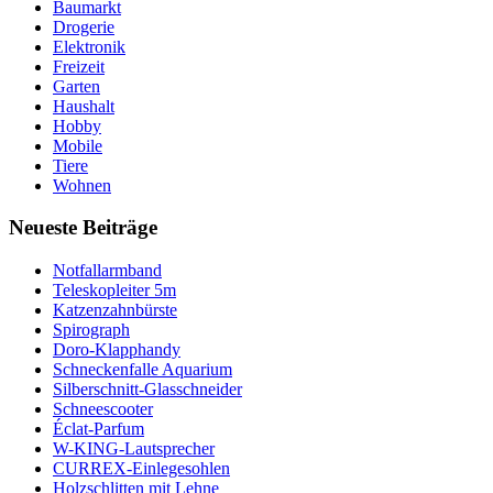
Baumarkt
Drogerie
Elektronik
Freizeit
Garten
Haushalt
Hobby
Mobile
Tiere
Wohnen
Neueste Beiträge
Notfallarmband
Teleskopleiter 5m
Katzenzahnbürste
Spirograph
Doro-Klapphandy
Schneckenfalle Aquarium
Silberschnitt-Glasschneider
Schneescooter
Éclat-Parfum
W-KING-Lautsprecher
CURREX-Einlegesohlen
Holzschlitten mit Lehne