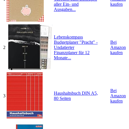
aller Ein- und
kaufen
Ausgaben...
Lebenskompass
Budgetplaner "Pracht" -
Bei
2
Undatierter
Amazon
Finanzplaner für 12
kaufen
Monate...
Bei
Haushaltsbuch DIN A5,
3
Amazon
80 Seiten
kaufen