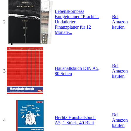
Lebenskompass
Budgetplaner "Pracht" -
Bei
2
Undatierter
Amazon
Finanzplaner für 12
kaufen
Monate...
Bei
Haushaltsbuch DIN A5,
3
Amazon
80 Seiten
kaufen
Bei
Herlitz Haushaltsbuch
4
Amazon
A5, 1 Stück, 40 Blatt
kaufen