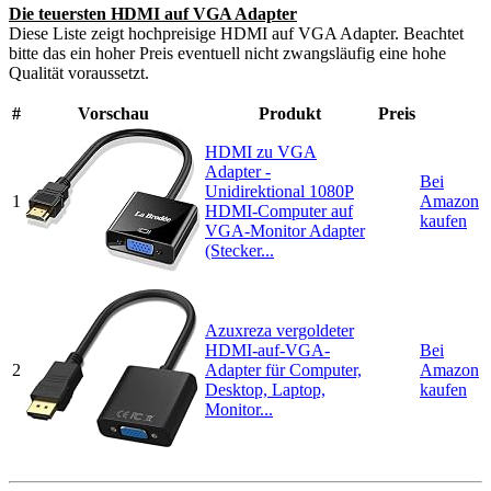
Die teuersten HDMI auf VGA Adapter
Diese Liste zeigt hochpreisige HDMI auf VGA Adapter. Beachtet
bitte das ein hoher Preis eventuell nicht zwangsläufig eine hohe
Qualität voraussetzt.
#
Vorschau
Produkt
Preis
HDMI zu VGA
Adapter -
Bei
Unidirektional 1080P
1
Amazon
HDMI-Computer auf
kaufen
VGA-Monitor Adapter
(Stecker...
Azuxreza vergoldeter
HDMI-auf-VGA-
Bei
2
Adapter für Computer,
Amazon
Desktop, Laptop,
kaufen
Monitor...