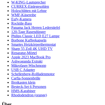
W-KING-Lautsprecher
CURREX-Einlegesohlen
Holzschlitten mit Lehne
WMF-Käsereibe
Eufy-Kamera
Rocktile-Bass
Panama Jack Herren Lederstiefel
120-Tage Rasendünger
Philips Classic LED E27 Lampe
Borbone Kaffeekapseln
Smartes Heizkörperthermostat
Sharp 55 Zoll 4K UHD TV
Reparatur-Mörtel
Apple 2023 MacBook Pro
Ashwaganda Extrakt
Mikrofaser-Wischmopp
USB C Adapter
Schellenberg-Rollladenmotor
Carfia-Sonnenbrille
Brotkasten klein
Besteck-Set 6 Personen
HMS-Karabiner
Rhododendron (orange)
Über