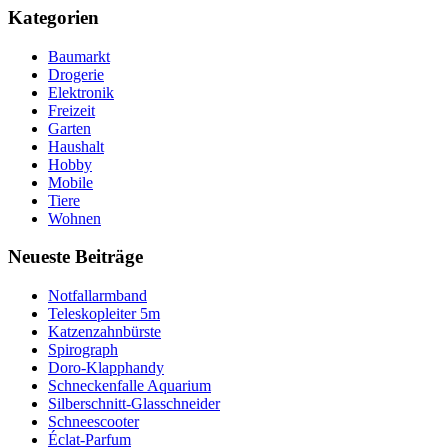
Kategorien
Baumarkt
Drogerie
Elektronik
Freizeit
Garten
Haushalt
Hobby
Mobile
Tiere
Wohnen
Neueste Beiträge
Notfallarmband
Teleskopleiter 5m
Katzenzahnbürste
Spirograph
Doro-Klapphandy
Schneckenfalle Aquarium
Silberschnitt-Glasschneider
Schneescooter
Éclat-Parfum