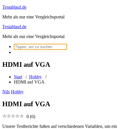
Zum
Testablauf.de
Inhalt
Mehr als nur eine Vergleichsportal
springen
Testablauf.de
Mehr als nur eine Vergleichsportal
Suchen
nach:
HDMI auf VGA
Start
/
Hobby
/
HDMI auf VGA
Nils
Hobby
HDMI auf VGA
0
(
0
)
Unsere Testberichte fußen auf verschiedenen Variablen, um ein