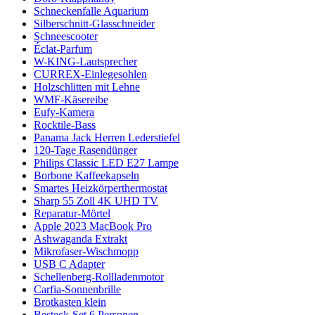
Schneckenfalle Aquarium
Silberschnitt-Glasschneider
Schneescooter
Éclat-Parfum
W-KING-Lautsprecher
CURREX-Einlegesohlen
Holzschlitten mit Lehne
WMF-Käsereibe
Eufy-Kamera
Rocktile-Bass
Panama Jack Herren Lederstiefel
120-Tage Rasendünger
Philips Classic LED E27 Lampe
Borbone Kaffeekapseln
Smartes Heizkörperthermostat
Sharp 55 Zoll 4K UHD TV
Reparatur-Mörtel
Apple 2023 MacBook Pro
Ashwaganda Extrakt
Mikrofaser-Wischmopp
USB C Adapter
Schellenberg-Rollladenmotor
Carfia-Sonnenbrille
Brotkasten klein
Besteck-Set 6 Personen