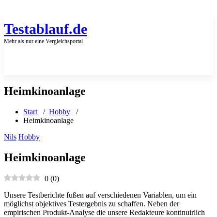
Zum
Inhalt
springen
Testablauf.de
Mehr als nur eine Vergleichsportal
Heimkinoanlage
Start
/
Hobby
/
Heimkinoanlage
Nils
Hobby
Heimkinoanlage
0
(
0
)
Unsere Testberichte fußen auf verschiedenen Variablen, um ein
möglichst objektives Testergebnis zu schaffen. Neben der
empirischen Produkt-Analyse die unsere Redakteure kontinuirlich