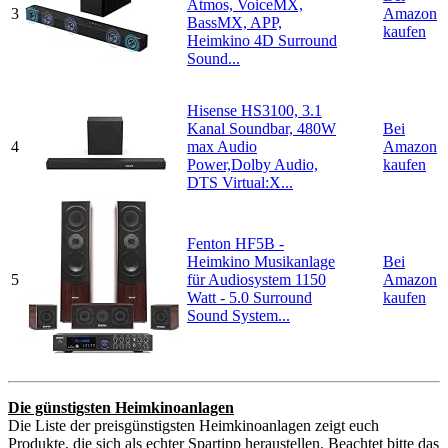
Atmos, VoiceMX,
3
Amazon
BassMX, APP,
kaufen
Heimkino 4D Surround
Sound...
Hisense HS3100, 3.1
Kanal Soundbar, 480W
Bei
4
max Audio
Amazon
Power,Dolby Audio,
kaufen
DTS Virtual:X...
Fenton HF5B -
Heimkino Musikanlage
Bei
5
für Audiosystem 1150
Amazon
Watt - 5.0 Surround
kaufen
Sound System...
Die günstigsten Heimkinoanlagen
Die Liste der preisgünstigsten Heimkinoanlagen zeigt euch
Produkte, die sich als echter Spartipp heraustellen. Beachtet bitte das