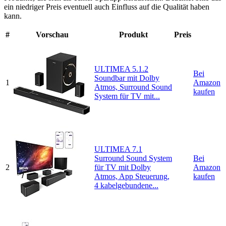
ein niedriger Preis eventuell auch Einfluss auf die Qualität haben
kann.
#
Vorschau
Produkt
Preis
ULTIMEA 5.1.2
Bei
Soundbar mit Dolby
1
Amazon
Atmos, Surround Sound
kaufen
System für TV mit...
ULTIMEA 7.1
Surround Sound System
Bei
2
für TV mit Dolby
Amazon
Atmos, App Steuerung,
kaufen
4 kabelgebundene...