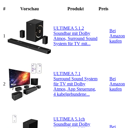
#
Vorschau
Produkt
Preis
ULTIMEA 5.1.2
Bei
Soundbar mit Dolby
1
Amazon
Atmos, Surround Sound
kaufen
System für TV mit...
ULTIMEA 7.1
Surround Sound System
Bei
2
für TV mit Dolby
Amazon
Atmos, App Steuerung,
kaufen
4 kabelgebundene...
ULTIMEA 5.1ch
Soundbar mit Dolby
Bei