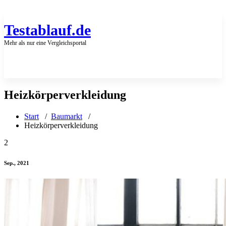
Zum
Inhalt
springen
Testablauf.de
Mehr als nur eine Vergleichsportal
Heizkörperverkleidung
Start
/
Baumarkt
/
Heizkörperverkleidung
2
Sep., 2021