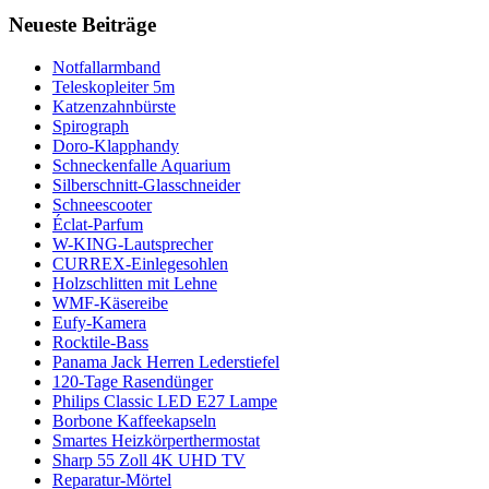
Neueste Beiträge
Notfallarmband
Teleskopleiter 5m
Katzenzahnbürste
Spirograph
Doro-Klapphandy
Schneckenfalle Aquarium
Silberschnitt-Glasschneider
Schneescooter
Éclat-Parfum
W-KING-Lautsprecher
CURREX-Einlegesohlen
Holzschlitten mit Lehne
WMF-Käsereibe
Eufy-Kamera
Rocktile-Bass
Panama Jack Herren Lederstiefel
120-Tage Rasendünger
Philips Classic LED E27 Lampe
Borbone Kaffeekapseln
Smartes Heizkörperthermostat
Sharp 55 Zoll 4K UHD TV
Reparatur-Mörtel