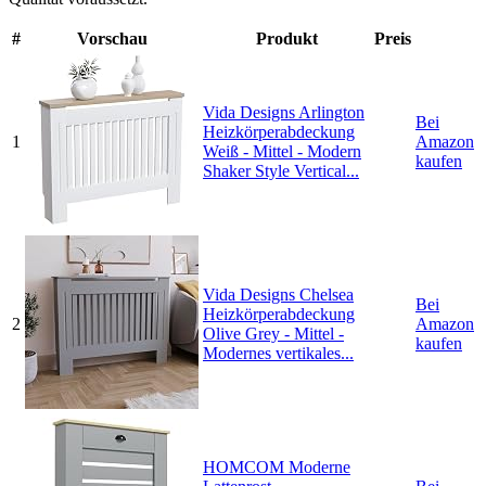
#
Vorschau
Produkt
Preis
Vida Designs Arlington
Bei
Heizkörperabdeckung
1
Amazon
Weiß - Mittel - Modern
kaufen
Shaker Style Vertical...
Vida Designs Chelsea
Bei
Heizkörperabdeckung
2
Amazon
Olive Grey - Mittel -
kaufen
Modernes vertikales...
HOMCOM Moderne