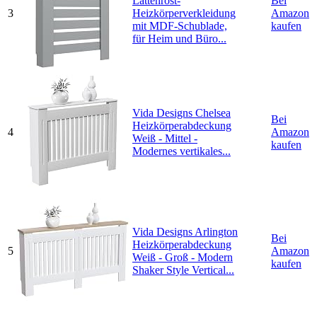
Lattenrost-
Bei
3
Heizkörperverkleidung
Amazon
mit MDF-Schublade,
kaufen
für Heim und Büro...
Vida Designs Chelsea
Bei
Heizkörperabdeckung
4
Amazon
Weiß - Mittel -
kaufen
Modernes vertikales...
Vida Designs Arlington
Bei
Heizkörperabdeckung
5
Amazon
Weiß - Groß - Modern
kaufen
Shaker Style Vertical...