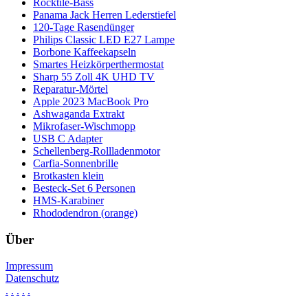
Rocktile-Bass
Panama Jack Herren Lederstiefel
120-Tage Rasendünger
Philips Classic LED E27 Lampe
Borbone Kaffeekapseln
Smartes Heizkörperthermostat
Sharp 55 Zoll 4K UHD TV
Reparatur-Mörtel
Apple 2023 MacBook Pro
Ashwaganda Extrakt
Mikrofaser-Wischmopp
USB C Adapter
Schellenberg-Rollladenmotor
Carfia-Sonnenbrille
Brotkasten klein
Besteck-Set 6 Personen
HMS-Karabiner
Rhododendron (orange)
Über
Impressum
Datenschutz
.
.
.
.
.