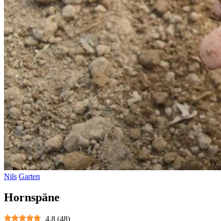
Nils
Garten
Hornspäne
4.8
(
48
)