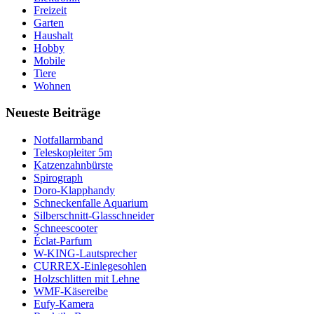
Freizeit
Garten
Haushalt
Hobby
Mobile
Tiere
Wohnen
Neueste Beiträge
Notfallarmband
Teleskopleiter 5m
Katzenzahnbürste
Spirograph
Doro-Klapphandy
Schneckenfalle Aquarium
Silberschnitt-Glasschneider
Schneescooter
Éclat-Parfum
W-KING-Lautsprecher
CURREX-Einlegesohlen
Holzschlitten mit Lehne
WMF-Käsereibe
Eufy-Kamera