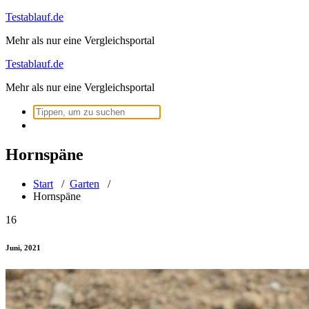
Zum
Testablauf.de
Inhalt
Mehr als nur eine Vergleichsportal
springen
Testablauf.de
Mehr als nur eine Vergleichsportal
Suchen
nach:
Hornspäne
Start
/
Garten
/
Hornspäne
16
Juni, 2021