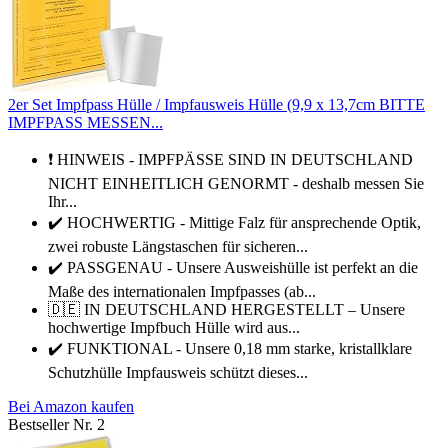
2er Set Impfpass Hülle / Impfausweis Hülle (9,9 x 13,7cm BITTE
IMPFPASS MESSEN...
❗ HINWEIS - IMPFPÄSSE SIND IN DEUTSCHLAND
NICHT EINHEITLICH GENORMT - deshalb messen Sie
Ihr...
✔️ HOCHWERTIG - Mittige Falz für ansprechende Optik,
zwei robuste Längstaschen für sicheren...
✔️ PASSGENAU - Unsere Ausweishülle ist perfekt an die
Maße des internationalen Impfpasses (ab...
🇩🇪 IN DEUTSCHLAND HERGESTELLT – Unsere
hochwertige Impfbuch Hülle wird aus...
✔️ FUNKTIONAL - Unsere 0,18 mm starke, kristallklare
Schutzhülle Impfausweis schützt dieses...
Bei Amazon kaufen
Bestseller Nr. 2