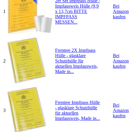
2er Set Impfpass Hülle /
Impfausweis Hülle (9,9
Bei
1
x 13,7cm BITTE
Amazon
IMPFPASS
kaufen
MESSEN...
Frentree 2X Impfpass
Hülle - glasklare
Bei
2
Schutzhülle für
Amazon
aktuellen Impfausweis,
kaufen
Made in...
Frentree Impfpass Hülle
Bei
- glasklare Schutzhülle
3
Amazon
für aktuellen
kaufen
Impfausweis, Made in...