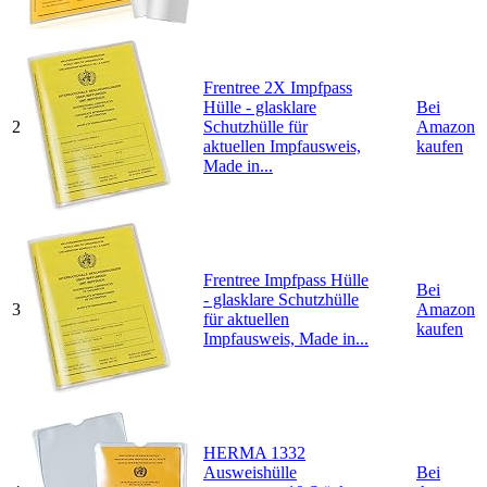
Frentree 2X Impfpass
Hülle - glasklare
Bei
2
Schutzhülle für
Amazon
aktuellen Impfausweis,
kaufen
Made in...
Frentree Impfpass Hülle
Bei
- glasklare Schutzhülle
3
Amazon
für aktuellen
kaufen
Impfausweis, Made in...
HERMA 1332
Ausweishülle
Bei