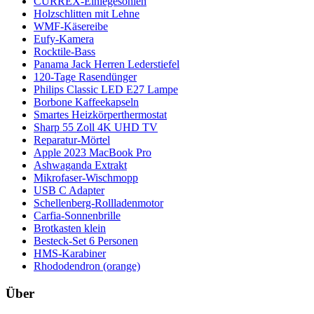
CURREX-Einlegesohlen
Holzschlitten mit Lehne
WMF-Käsereibe
Eufy-Kamera
Rocktile-Bass
Panama Jack Herren Lederstiefel
120-Tage Rasendünger
Philips Classic LED E27 Lampe
Borbone Kaffeekapseln
Smartes Heizkörperthermostat
Sharp 55 Zoll 4K UHD TV
Reparatur-Mörtel
Apple 2023 MacBook Pro
Ashwaganda Extrakt
Mikrofaser-Wischmopp
USB C Adapter
Schellenberg-Rollladenmotor
Carfia-Sonnenbrille
Brotkasten klein
Besteck-Set 6 Personen
HMS-Karabiner
Rhododendron (orange)
Über