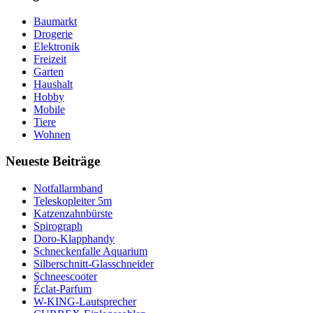
Baumarkt
Drogerie
Elektronik
Freizeit
Garten
Haushalt
Hobby
Mobile
Tiere
Wohnen
Neueste Beiträge
Notfallarmband
Teleskopleiter 5m
Katzenzahnbürste
Spirograph
Doro-Klapphandy
Schneckenfalle Aquarium
Silberschnitt-Glasschneider
Schneescooter
Éclat-Parfum
W-KING-Lautsprecher