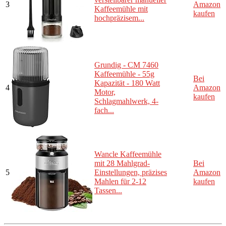
3
Amazon
Kaffeemühle mit
kaufen
hochpräzisem...
Grundig - CM 7460
Kaffeemühle - 55g
Bei
Kapazität - 180 Watt
4
Amazon
Motor,
kaufen
Schlagmahlwerk, 4-
fach...
Wancle Kaffeemühle
mit 28 Mahlgrad-
Bei
5
Einstellungen, präzises
Amazon
Mahlen für 2-12
kaufen
Tassen...