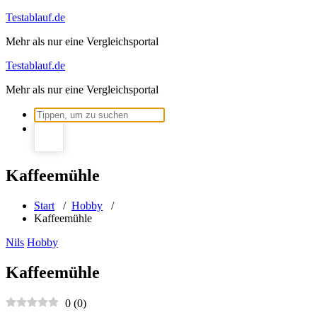
Zum
Testablauf.de
Inhalt
Mehr als nur eine Vergleichsportal
springen
Testablauf.de
Mehr als nur eine Vergleichsportal
Suchen
nach:
Kaffeemühle
Start
/
Hobby
/
Kaffeemühle
Nils
Hobby
Kaffeemühle
0
(
0
)