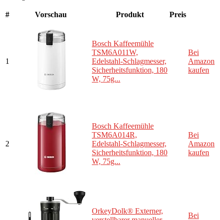
#
Vorschau
Produkt
Preis
Bosch Kaffeemühle
TSM6A011W,
Bei
1
Edelstahl-Schlagmesser,
Amazon
Sicherheitsfunktion, 180
kaufen
W, 75g...
Bosch Kaffeemühle
TSM6A014R,
Bei
2
Edelstahl-Schlagmesser,
Amazon
Sicherheitsfunktion, 180
kaufen
W, 75g...
OrkeyDolk® Externer,
Bei
verstellbarer manueller