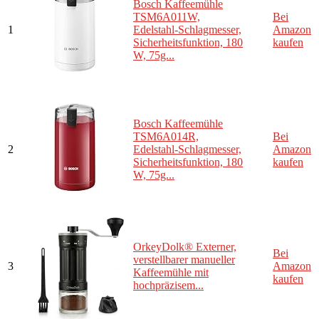
Bosch Kaffeemühle
TSM6A011W,
Bei
1
Edelstahl-Schlagmesser,
Amazon
Sicherheitsfunktion, 180
kaufen
W, 75g...
Bosch Kaffeemühle
TSM6A014R,
Bei
2
Edelstahl-Schlagmesser,
Amazon
Sicherheitsfunktion, 180
kaufen
W, 75g...
OrkeyDolk® Externer,
Bei
verstellbarer manueller
3
Amazon
Kaffeemühle mit
kaufen
hochpräzisem...