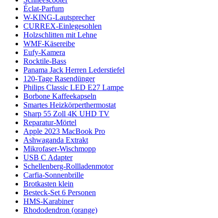
Éclat-Parfum
W-KING-Lautsprecher
CURREX-Einlegesohlen
Holzschlitten mit Lehne
WMF-Käsereibe
Eufy-Kamera
Rocktile-Bass
Panama Jack Herren Lederstiefel
120-Tage Rasendünger
Philips Classic LED E27 Lampe
Borbone Kaffeekapseln
Smartes Heizkörperthermostat
Sharp 55 Zoll 4K UHD TV
Reparatur-Mörtel
Apple 2023 MacBook Pro
Ashwaganda Extrakt
Mikrofaser-Wischmopp
USB C Adapter
Schellenberg-Rollladenmotor
Carfia-Sonnenbrille
Brotkasten klein
Besteck-Set 6 Personen
HMS-Karabiner
Rhododendron (orange)