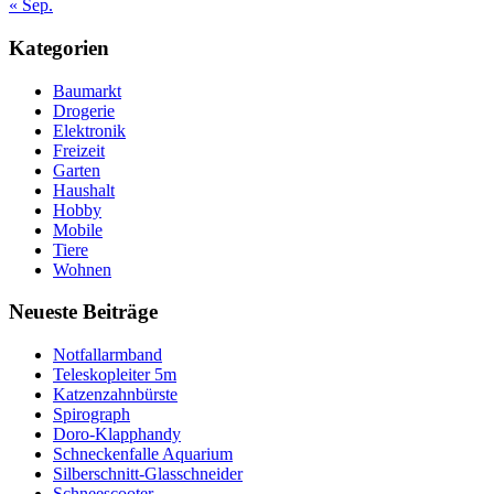
« Sep.
Kategorien
Baumarkt
Drogerie
Elektronik
Freizeit
Garten
Haushalt
Hobby
Mobile
Tiere
Wohnen
Neueste Beiträge
Notfallarmband
Teleskopleiter 5m
Katzenzahnbürste
Spirograph
Doro-Klapphandy
Schneckenfalle Aquarium
Silberschnitt-Glasschneider
Schneescooter