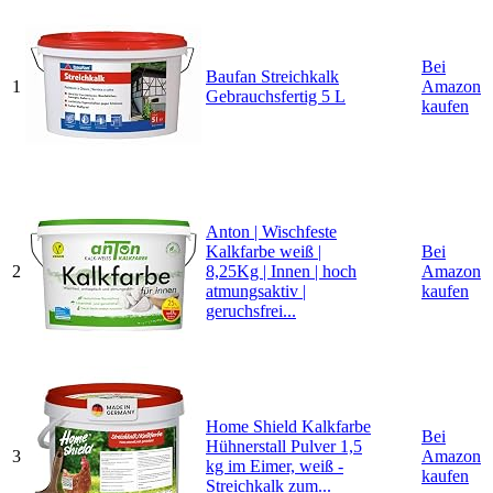
Bei
Baufan Streichkalk
1
Amazon
Gebrauchsfertig 5 L
kaufen
Anton | Wischfeste
Kalkfarbe weiß |
Bei
2
8,25Kg | Innen | hoch
Amazon
atmungsaktiv |
kaufen
geruchsfrei...
Home Shield Kalkfarbe
Bei
Hühnerstall Pulver 1,5
3
Amazon
kg im Eimer, weiß -
kaufen
Streichkalk zum...