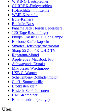
W-KING-Lautsprecher
CURREX-Einlegesohlen
Holzschlitten mit Lehne
WMF-Käsereibe
Eufy-Kamera
Rocktile-Bass
Panama Jack Herren Lederstiefel
120-Tage Rasendünger
Philips Classic LED E27 Lampe
Borbone Kaffeekapseln
Smartes Heizkörperthermostat
Sharp 55 Zoll 4K UHD TV
Reparatur-Mörtel
Apple 2023 MacBook Pro
Ashwaganda Extrakt
Mikrofaser-Wischmopp
USB C Adapter
Schellenberg-Rollladenmotor
Carfia-Sonnenbrille
Brotkasten klein
Besteck-Set 6 Personen
HMS-Karabiner
Rhododendron (orange)
Über