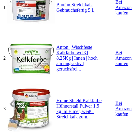
Bei
Baufan Streichkalk
1
Amazon
Gebrauchsfertig 5 L
kaufen
Anton | Wischfeste
Kalkfarbe weiß |
Bei
2
8,25Kg | Innen | hoch
Amazon
atmungsaktiv |
kaufen
geruchsfrei...
Home Shield Kalkfarbe
Bei
Hühnerstall Pulver 1,5
3
Amazon
kg im Eimer, weiß -
kaufen
Streichkalk zum...