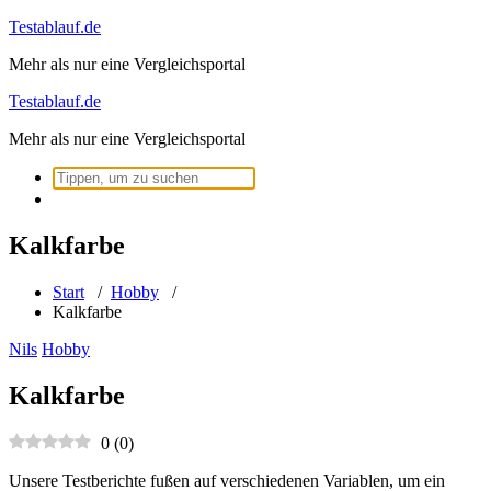
Zum
Testablauf.de
Inhalt
Mehr als nur eine Vergleichsportal
springen
Testablauf.de
Mehr als nur eine Vergleichsportal
Suchen
nach:
Kalkfarbe
Start
/
Hobby
/
Kalkfarbe
Nils
Hobby
Kalkfarbe
0
(
0
)
Unsere Testberichte fußen auf verschiedenen Variablen, um ein