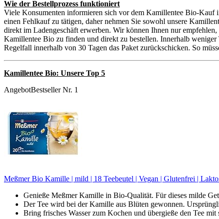
Wie der Bestellprozess funktioniert
Viele Konsumenten informieren sich vor dem Kamillentee Bio-Kauf im
einen Fehlkauf zu tätigen, daher nehmen Sie sowohl unsere Kamillen
direkt im Ladengeschäft erwerben. Wir können Ihnen nur empfehlen, 
Kamillentee Bio zu finden und direkt zu bestellen. Innerhalb weniger
Regelfall innerhalb von 30 Tagen das Paket zurückschicken. So müsse
Kamillentee Bio: Unsere Top 5
Angebot
Bestseller Nr. 1
Meßmer Bio Kamille | mild | 18 Teebeutel | Vegan | Glutenfrei | Lakto
Genieße Meßmer Kamille in Bio-Qualität. Für dieses milde Get
Der Tee wird bei der Kamille aus Blüten gewonnen. Ursprünglic
Bring frisches Wasser zum Kochen und übergieße den Tee mit 