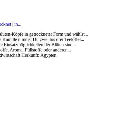
knet | in...
en-Köpfe in getrockneter Form und wählst...
ille nimmst Du zwei bis drei Teelöffel...
insatzmöglichkeiten der Blüten sind...
e, Aroma, Füllstoffe oder anderen...
tschaft Herkunft: Ägypten.