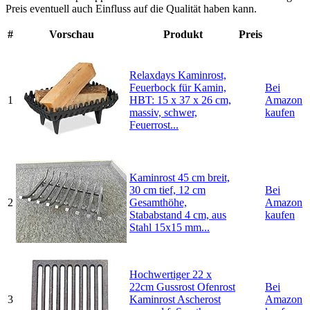
Preis eventuell auch Einfluss auf die Qualität haben kann.
#
Vorschau
Produkt
Preis
Relaxdays Kaminrost,
Feuerbock für Kamin,
Bei
1
HBT: 15 x 37 x 26 cm,
Amazon
massiv, schwer,
kaufen
Feuerrost...
Kaminrost 45 cm breit,
30 cm tief, 12 cm
Bei
2
Gesamthöhe,
Amazon
Stababstand 4 cm, aus
kaufen
Stahl 15x15 mm...
Hochwertiger 22 x
22cm Gussrost Ofenrost
Bei
3
Kaminrost Ascherost
Amazon