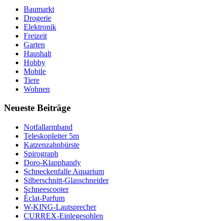
Baumarkt
Drogerie
Elektronik
Freizeit
Garten
Haushalt
Hobby
Mobile
Tiere
Wohnen
Neueste Beiträge
Notfallarmband
Teleskopleiter 5m
Katzenzahnbürste
Spirograph
Doro-Klapphandy
Schneckenfalle Aquarium
Silberschnitt-Glasschneider
Schneescooter
Éclat-Parfum
W-KING-Lautsprecher
CURREX-Einlegesohlen