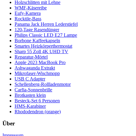
Holzschlitten mit Lehne
WMF-Käsereibe
Eufy-Kamera
Rocktile-Bass
Panama Jack Herren Lederstiefel
120-Tage Rasendünger
Philips Classic LED E27 Lampe
Borbone Kaffeekapseln
Smartes Heizkörperthermostat
Sharp 55 Zoll 4K UHD TV
Reparatur-Mörtel
Apple 2023 MacBook Pro
Ashwaganda Extrakt
Mikrofaser-Wischmopp
USB C Adapter
Schellenberg-Rollladenmotor
Carfia-Sonnenbrille
Brotkasten klein
Besteck-Set 6 Personen
HMS-Karabiner
Rhododendron (orange)
Über
Impressum