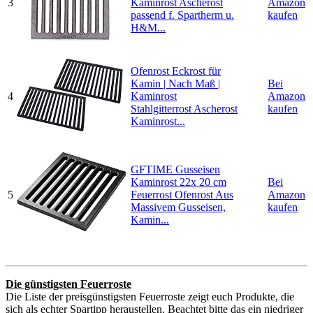
3
Kaminrost Ascherost
Amazon
passend f. Spartherm u.
kaufen
H&M...
Ofenrost Eckrost für
Kamin | Nach Maß |
Bei
4
Kaminrost
Amazon
Stahlgitterrost Ascherost
kaufen
Kaminrost...
GFTIME Gusseisen
Kaminrost 22x 20 cm
Bei
5
Feuerrost Ofenrost Aus
Amazon
Massivem Gusseisen,
kaufen
Kamin...
Die günstigsten Feuerroste
Die Liste der preisgünstigsten Feuerroste zeigt euch Produkte, die
sich als echter Spartipp heraustellen. Beachtet bitte das ein niedriger