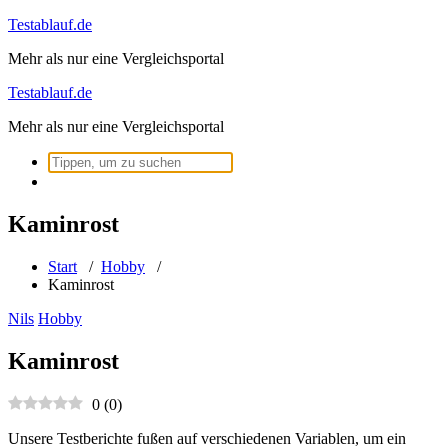
Zum
Testablauf.de
Inhalt
Mehr als nur eine Vergleichsportal
springen
Testablauf.de
Mehr als nur eine Vergleichsportal
Suchen
nach:
Kaminrost
Start
/
Hobby
/
Kaminrost
Nils
Hobby
Kaminrost
0
(
0
)
Unsere Testberichte fußen auf verschiedenen Variablen, um ein