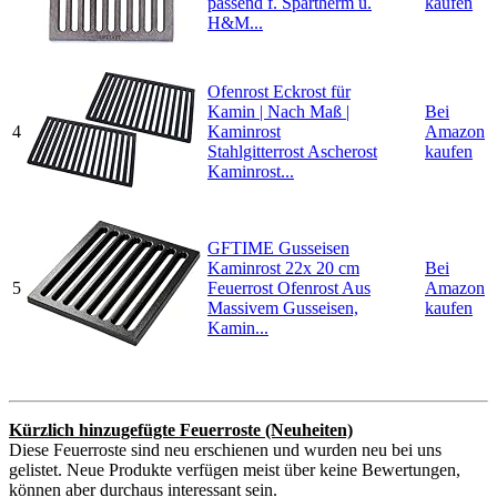
passend f. Spartherm u.
kaufen
H&M...
Ofenrost Eckrost für
Kamin | Nach Maß |
Bei
4
Kaminrost
Amazon
Stahlgitterrost Ascherost
kaufen
Kaminrost...
GFTIME Gusseisen
Kaminrost 22x 20 cm
Bei
5
Feuerrost Ofenrost Aus
Amazon
Massivem Gusseisen,
kaufen
Kamin...
Kürzlich hinzugefügte Feuerroste (Neuheiten)
Diese Feuerroste sind neu erschienen und wurden neu bei uns
gelistet. Neue Produkte verfügen meist über keine Bewertungen,
können aber durchaus interessant sein.