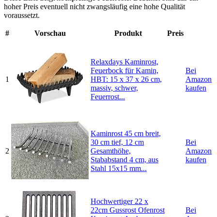
hoher Preis eventuell nicht zwangsläufig eine hohe Qualität
voraussetzt.
#
Vorschau
Produkt
Preis
Relaxdays Kaminrost,
Feuerbock für Kamin,
Bei
1
HBT: 15 x 37 x 26 cm,
Amazon
massiv, schwer,
kaufen
Feuerrost...
Kaminrost 45 cm breit,
30 cm tief, 12 cm
Bei
2
Gesamthöhe,
Amazon
Stababstand 4 cm, aus
kaufen
Stahl 15x15 mm...
Hochwertiger 22 x
22cm Gussrost Ofenrost
Bei