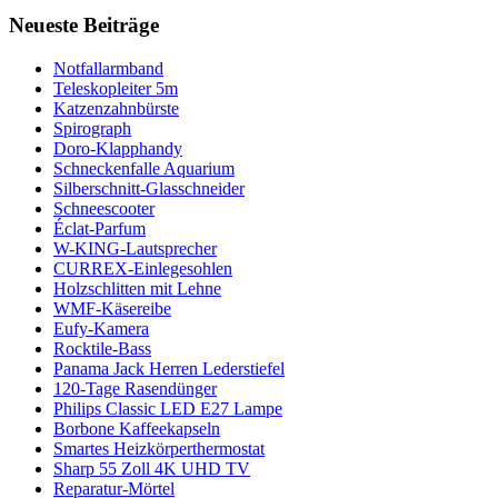
Neueste Beiträge
Notfallarmband
Teleskopleiter 5m
Katzenzahnbürste
Spirograph
Doro-Klapphandy
Schneckenfalle Aquarium
Silberschnitt-Glasschneider
Schneescooter
Éclat-Parfum
W-KING-Lautsprecher
CURREX-Einlegesohlen
Holzschlitten mit Lehne
WMF-Käsereibe
Eufy-Kamera
Rocktile-Bass
Panama Jack Herren Lederstiefel
120-Tage Rasendünger
Philips Classic LED E27 Lampe
Borbone Kaffeekapseln
Smartes Heizkörperthermostat
Sharp 55 Zoll 4K UHD TV
Reparatur-Mörtel