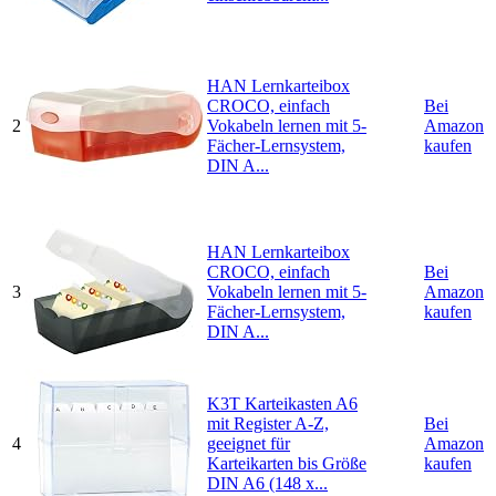
HAN Lernkarteibox
CROCO, einfach
Bei
2
Vokabeln lernen mit 5-
Amazon
Fächer-Lernsystem,
kaufen
DIN A...
HAN Lernkarteibox
CROCO, einfach
Bei
3
Vokabeln lernen mit 5-
Amazon
Fächer-Lernsystem,
kaufen
DIN A...
K3T Karteikasten A6
mit Register A-Z,
Bei
4
geeignet für
Amazon
Karteikarten bis Größe
kaufen
DIN A6 (148 x...