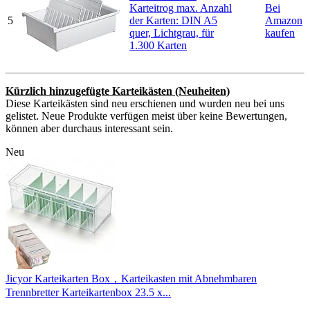
Karteitrog max. Anzahl
Bei
5
der Karten: DIN A5
Amazon
quer, Lichtgrau, für
kaufen
1.300 Karten
Kürzlich hinzugefügte Karteikästen (Neuheiten)
Diese Karteikästen sind neu erschienen und wurden neu bei uns
gelistet. Neue Produkte verfügen meist über keine Bewertungen,
können aber durchaus interessant sein.
Neu
Jicyor Karteikarten Box，Karteikasten mit Abnehmbaren
Trennbretter Karteikartenbox 23.5 x...