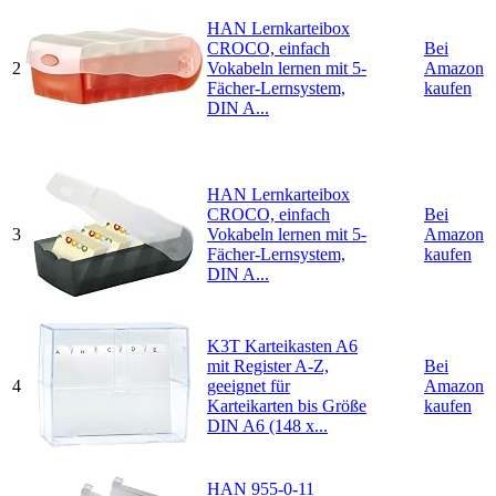
HAN Lernkarteibox
CROCO, einfach
Bei
2
Vokabeln lernen mit 5-
Amazon
Fächer-Lernsystem,
kaufen
DIN A...
HAN Lernkarteibox
CROCO, einfach
Bei
3
Vokabeln lernen mit 5-
Amazon
Fächer-Lernsystem,
kaufen
DIN A...
K3T Karteikasten A6
mit Register A-Z,
Bei
4
geeignet für
Amazon
Karteikarten bis Größe
kaufen
DIN A6 (148 x...
HAN 955-0-11