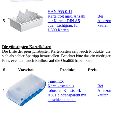
HAN 955-0-11
Karteitrog max. Anzahl
Bei
5
der Karten: DIN A5
Amazon
quer, Lichtgrau, für
kaufen
1.300 Karten
Die günstigsten Karteikästen
Die Liste der preisgünstigsten Karteikästen zeigt euch Produkte, die
sich als echter Spartipp heraustellen. Beachtet bitte das ein niedriger
Preis eventuell auch Einfluss auf die Qualität haben kann.
#
Vorschau
Produkt
Preis
TimeTEX -
Karteikasten aus
Bei
1
robustem Kunststoff,
Amazon
A8, Halbtransparent mit
kaufen
einschiebbarem...