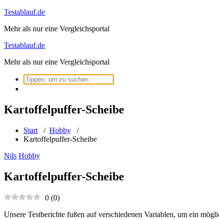
Zum
Testablauf.de
Inhalt
Mehr als nur eine Vergleichsportal
springen
Testablauf.de
Mehr als nur eine Vergleichsportal
Suchen
nach:
Kartoffelpuffer-Scheibe
Start
/
Hobby
/
Kartoffelpuffer-Scheibe
Nils
Hobby
Kartoffelpuffer-Scheibe
0
(
0
)
Unsere Testberichte fußen auf verschiedenen Variablen, um ein mögli