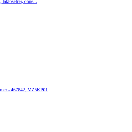
laktosefrei, ohne...
Nummer - 467842, MZ5KP01