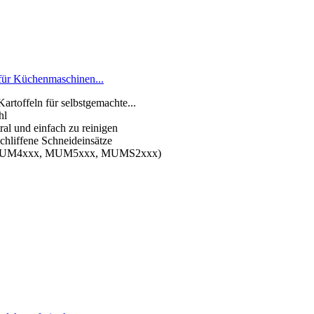
für Küchenmaschinen...
artoffeln für selbstgemachte...
hl
ral und einfach zu reinigen
chliffene Schneideinsätze
er: MUM4xxx, MUM5xxx, MUMS2xxx)