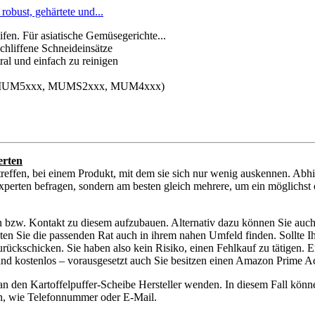
bust, gehärtete und...
ifen. Für asiatische Gemüsegerichte...
chliffene Schneideinsätze
ral und einfach zu reinigen
mer: MUM5xxx, MUMS2xxx, MUM4xxx)
erten
reffen, bei einem Produkt, mit dem sie sich nur wenig auskennen. Abh
xperten befragen, sondern am besten gleich mehrere, um ein möglichst o
n bzw. Kontakt zu diesem aufzubauen. Alternativ dazu können Sie auch 
ollten Sie die passenden Rat auch in ihrem nahen Umfeld finden. Sollte 
kschicken. Sie haben also kein Risiko, einen Fehlkauf zu tätigen. En
sand kostenlos – vorausgesetzt auch Sie besitzen einen Amazon Prime A
 an den Kartoffelpuffer-Scheibe Hersteller wenden. In diesem Fall kö
ten, wie Telefonnummer oder E-Mail.