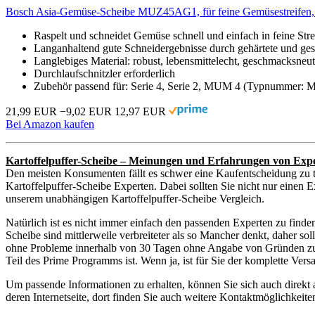
Bosch Asia-Gemüse-Scheibe MUZ45AG1, für feine Gemüsestreifen, ro
Raspelt und schneidet Gemüse schnell und einfach in feine Stre
Langanhaltend gute Schneidergebnisse durch gehärtete und ges
Langlebiges Material: robust, lebensmittelecht, geschmacksneut
Durchlaufschnitzler erforderlich
Zubehör passend für: Serie 4, Serie 2, MUM 4 (Typnum
21,99 EUR
−9,02 EUR
12,97 EUR
Bei Amazon kaufen
Kartoffelpuffer-Scheibe – Meinungen und Erfahrungen von Exp
Den meisten Konsumenten fällt es schwer eine Kaufentscheidung zu t
Kartoffelpuffer-Scheibe Experten. Dabei sollten Sie nicht nur einen E
unserem unabhängigen Kartoffelpuffer-Scheibe Vergleich.
Natürlich ist es nicht immer einfach den passenden Experten zu finde
Scheibe sind mittlerweile verbreiteter als so Mancher denkt, daher s
ohne Probleme innerhalb von 30 Tagen ohne Angabe von Gründen zurüc
Teil des Prime Programms ist. Wenn ja, ist für Sie der komplette Ver
Um passende Informationen zu erhalten, können Sie sich auch direkt
deren Internetseite, dort finden Sie auch weitere Kontaktmöglichkei