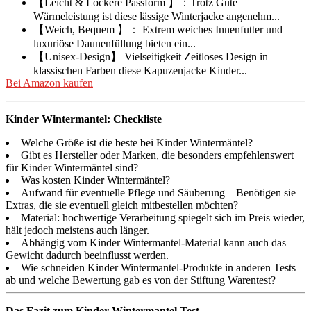
【Leicht & Lockere Passform 】：Trotz Gute
Wärmeleistung ist diese lässige Winterjacke angenehm...
【Weich, Bequem 】： Extrem weiches Innenfutter und
luxuriöse Daunenfüllung bieten ein...
【Unisex-Design】 Vielseitigkeit Zeitloses Design in
klassischen Farben diese Kapuzenjacke Kinder...
Bei Amazon kaufen
Kinder Wintermantel: Checkliste
Welche Größe ist die beste bei Kinder Wintermäntel?
Gibt es Hersteller oder Marken, die besonders empfehlenswert
für Kinder Wintermäntel sind?
Was kosten Kinder Wintermäntel?
Aufwand für eventuelle Pflege und Säuberung – Benötigen sie
Extras, die sie eventuell gleich mitbestellen möchten?
Material: hochwertige Verarbeitung spiegelt sich im Preis wieder,
hält jedoch meistens auch länger.
Abhängig vom Kinder Wintermantel-Material kann auch das
Gewicht dadurch beeinflusst werden.
Wie schneiden Kinder Wintermantel-Produkte in anderen Tests
ab und welche Bewertung gab es von der Stiftung Warentest?
Das Fazit zum Kinder Wintermantel Test