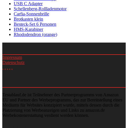
USB C Adapter
Schellenberg-Rollladenmotor
Carfia-Sonnenbrille
Brotkasten klein
Besteck-Set 6 Personen
HMS-Karabiner
Rhododendron (orange)
Über
Impressum
Datenschutz
.
.
.
.
.
Partnerprogramm
Testablauf.de ist Teilnehmer des Partnerprogramms von Amazon
EU und Partner des Werbeprogramms, das zur Bereitstellung eines
Mediums für Websites konzipiert wurde, mittels dessen durch die
Platzierung von Werbeanzeigen und Links zu amazon.de
Werbekostenerstattung verdient werden können.
Preise / Aktualität