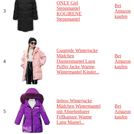
ONLY Girl
Bei
Steppmantel
3
Amazon
KOGIRENE
kaufen
Steppmantel
Guqmjde Winterjacke
Mädchen
Bei
4
Daunenmantel Lang
Amazon
Puffer Jacke Warme
kaufen
Wintermantel Kinder...
linboo Winterjacke
Mädchen Wintermantel
Bei
5
mit Abnehmbarer
Amazon
Fellkapuze Warme
kaufen
Lang Mantel...