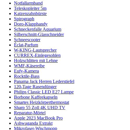
Notfallarmband
Teleskopleiter 5m
Katzenzahnbürste
Spirograph
Doro-Klapphandy
Schneckenfalle Aquarium
Silberschnitt-Glasschneider
Schneescooter
Éclat-Parfum
W-KING-Lautsprecher
CURREX-Einlegesohlen
Holzschlitten mit Lehne
WMF-Käsereibe
Eufy-Kamera
Rocktile-Bass
Panama Jack Herren Lederstiefel
120-Tage Rasendünger
Philips Classic LED E27 Lampe
Borbone Kaffeekapseln
Smartes Heizkörperthermostat
Sharp 55 Zoll 4K UHD TV
Reparatur-Mörtel
Apple 2023 MacBook Pro
Ashwaganda Extrakt
Mikrofaser-Wischmopp