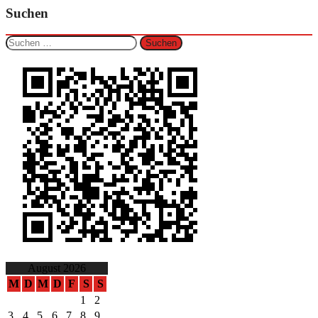
Suchen
Suchen
nach:
August 2026
M
D
M
D
F
S
S
1
2
3
4
5
6
7
8
9