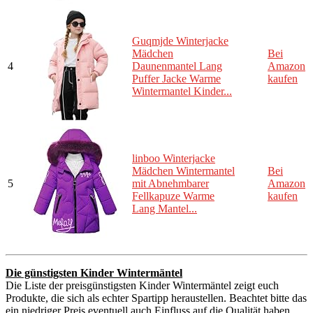
Guqmjde Winterjacke
Mädchen
Bei
4
Daunenmantel Lang
Amazon
Puffer Jacke Warme
kaufen
Wintermantel Kinder...
linboo Winterjacke
Mädchen Wintermantel
Bei
5
mit Abnehmbarer
Amazon
Fellkapuze Warme
kaufen
Lang Mantel...
Die günstigsten Kinder Wintermäntel
Die Liste der preisgünstigsten Kinder Wintermäntel zeigt euch
Produkte, die sich als echter Spartipp heraustellen. Beachtet bitte das
ein niedriger Preis eventuell auch Einfluss auf die Qualität haben