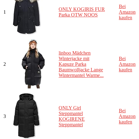
Bei
ONLY KOGIRIS FUR
1
Amazon
Parka OTW NOOS
kaufen
linboo Mädchen
Winterjacke mit
Bei
2
Kapuze Parka
Amazon
Baumwolljacke Lange
kaufen
Wintermantel Warme...
ONLY Girl
Bei
Steppmantel
3
Amazon
KOGIRENE
kaufen
Steppmantel