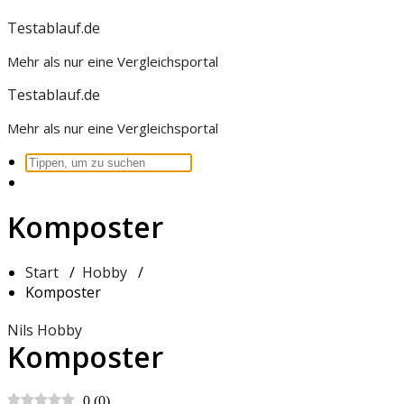
Zum
Testablauf.de
Inhalt
Mehr als nur eine Vergleichsportal
springen
Testablauf.de
Mehr als nur eine Vergleichsportal
Suchen
nach:
Komposter
Start
/
Hobby
/
Komposter
Nils
Hobby
Komposter
0
(
0
)