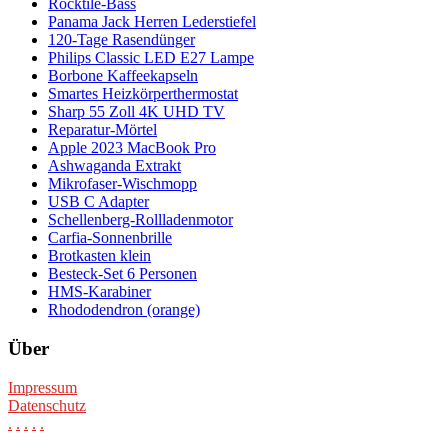
Rocktile-Bass
Panama Jack Herren Lederstiefel
120-Tage Rasendünger
Philips Classic LED E27 Lampe
Borbone Kaffeekapseln
Smartes Heizkörperthermostat
Sharp 55 Zoll 4K UHD TV
Reparatur-Mörtel
Apple 2023 MacBook Pro
Ashwaganda Extrakt
Mikrofaser-Wischmopp
USB C Adapter
Schellenberg-Rollladenmotor
Carfia-Sonnenbrille
Brotkasten klein
Besteck-Set 6 Personen
HMS-Karabiner
Rhododendron (orange)
Über
Impressum
Datenschutz
.
.
.
.
.