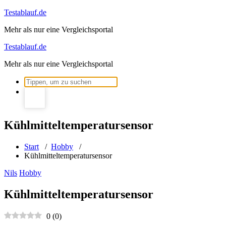
Zum
Testablauf.de
Inhalt
Mehr als nur eine Vergleichsportal
springen
Testablauf.de
Mehr als nur eine Vergleichsportal
Suchen
nach:
Kühlmitteltemperatursensor
Start
/
Hobby
/
Kühlmitteltemperatursensor
Nils
Hobby
Kühlmitteltemperatursensor
0
(
0
)