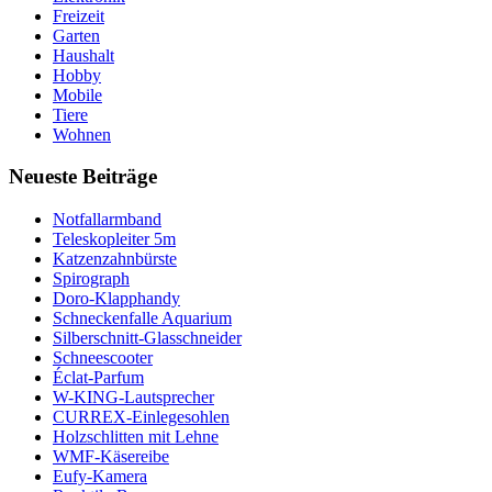
Freizeit
Garten
Haushalt
Hobby
Mobile
Tiere
Wohnen
Neueste Beiträge
Notfallarmband
Teleskopleiter 5m
Katzenzahnbürste
Spirograph
Doro-Klapphandy
Schneckenfalle Aquarium
Silberschnitt-Glasschneider
Schneescooter
Éclat-Parfum
W-KING-Lautsprecher
CURREX-Einlegesohlen
Holzschlitten mit Lehne
WMF-Käsereibe
Eufy-Kamera