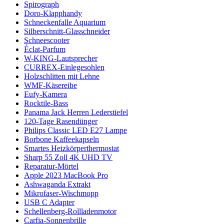
Spirograph
Doro-Klapphandy
Schneckenfalle Aquarium
Silberschnitt-Glasschneider
Schneescooter
Éclat-Parfum
W-KING-Lautsprecher
CURREX-Einlegesohlen
Holzschlitten mit Lehne
WMF-Käsereibe
Eufy-Kamera
Rocktile-Bass
Panama Jack Herren Lederstiefel
120-Tage Rasendünger
Philips Classic LED E27 Lampe
Borbone Kaffeekapseln
Smartes Heizkörperthermostat
Sharp 55 Zoll 4K UHD TV
Reparatur-Mörtel
Apple 2023 MacBook Pro
Ashwaganda Extrakt
Mikrofaser-Wischmopp
USB C Adapter
Schellenberg-Rollladenmotor
Carfia-Sonnenbrille