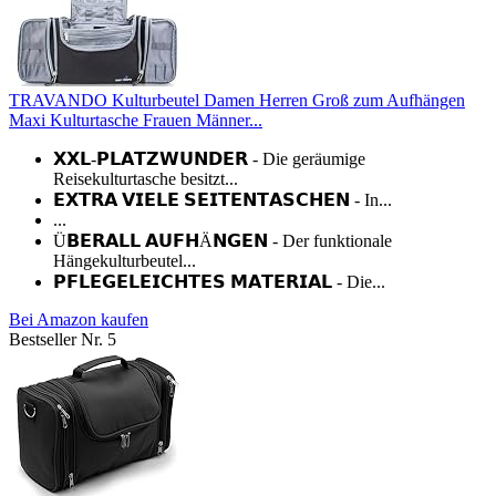
TRAVANDO Kulturbeutel Damen Herren Groß zum Aufhängen
Maxi Kulturtasche Frauen Männer...
𝗫𝗫𝗟-𝗣𝗟𝗔𝗧𝗭𝗪𝗨𝗡𝗗𝗘𝗥 - Die geräumige
Reisekulturtasche besitzt...
𝗘𝗫𝗧𝗥𝗔 𝗩𝗜𝗘𝗟𝗘 𝗦𝗘𝗜𝗧𝗘𝗡𝗧𝗔𝗦𝗖𝗛𝗘𝗡 - In...
...
Ü𝗕𝗘𝗥𝗔𝗟𝗟 𝗔𝗨𝗙𝗛Ä𝗡𝗚𝗘𝗡 - Der funktionale
Hängekulturbeutel...
𝗣𝗙𝗟𝗘𝗚𝗘𝗟𝗘𝗜𝗖𝗛𝗧𝗘𝗦 𝗠𝗔𝗧𝗘𝗥𝗜𝗔𝗟 - Die...
Bei Amazon kaufen
Bestseller Nr. 5