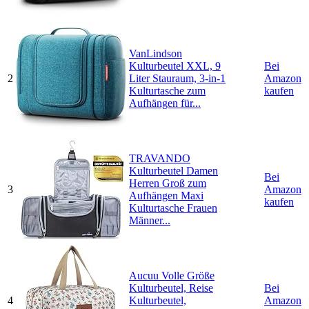
VanLindson
Kulturbeutel XXL, 9
Bei
2
Liter Stauraum, 3-in-1
Amazon
Kulturtasche zum
kaufen
Aufhängen für...
TRAVANDO
Kulturbeutel Damen
Bei
Herren Groß zum
3
Amazon
Aufhängen Maxi
kaufen
Kulturtasche Frauen
Männer...
Aucuu Volle Größe
Kulturbeutel, Reise
Bei
4
Kulturbeutel,
Amazon