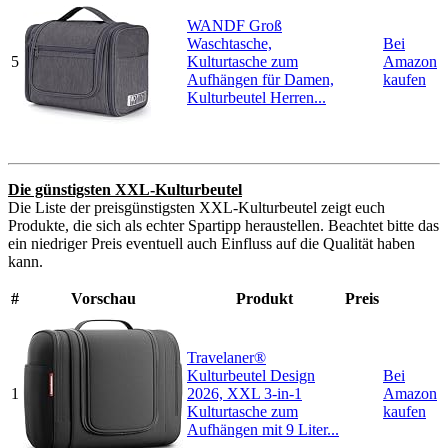
WANDF Groß
Waschtasche,
Bei
5
Kulturtasche zum
Amazon
Aufhängen für Damen,
kaufen
Kulturbeutel Herren...
Die günstigsten XXL-Kulturbeutel
Die Liste der preisgünstigsten XXL-Kulturbeutel zeigt euch
Produkte, die sich als echter Spartipp heraustellen. Beachtet bitte das
ein niedriger Preis eventuell auch Einfluss auf die Qualität haben
kann.
#
Vorschau
Produkt
Preis
Travelaner®
Kulturbeutel Design
Bei
1
2026, XXL 3-in-1
Amazon
Kulturtasche zum
kaufen
Aufhängen mit 9 Liter...