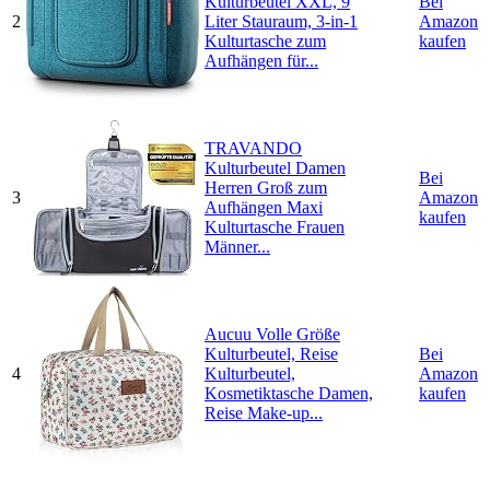
Kulturbeutel XXL, 9
Bei
2
Liter Stauraum, 3-in-1
Amazon
Kulturtasche zum
kaufen
Aufhängen für...
TRAVANDO
Kulturbeutel Damen
Bei
Herren Groß zum
3
Amazon
Aufhängen Maxi
kaufen
Kulturtasche Frauen
Männer...
Aucuu Volle Größe
Kulturbeutel, Reise
Bei
4
Kulturbeutel,
Amazon
Kosmetiktasche Damen,
kaufen
Reise Make-up...