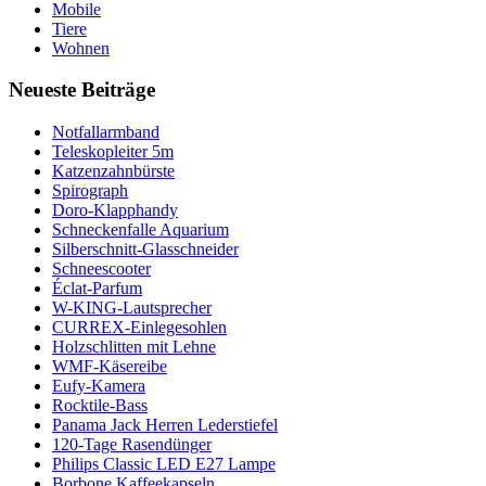
Mobile
Tiere
Wohnen
Neueste Beiträge
Notfallarmband
Teleskopleiter 5m
Katzenzahnbürste
Spirograph
Doro-Klapphandy
Schneckenfalle Aquarium
Silberschnitt-Glasschneider
Schneescooter
Éclat-Parfum
W-KING-Lautsprecher
CURREX-Einlegesohlen
Holzschlitten mit Lehne
WMF-Käsereibe
Eufy-Kamera
Rocktile-Bass
Panama Jack Herren Lederstiefel
120-Tage Rasendünger
Philips Classic LED E27 Lampe
Borbone Kaffeekapseln