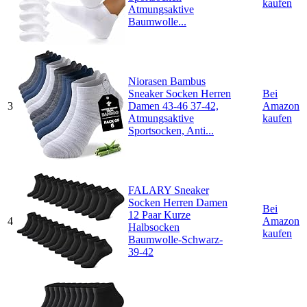
kaufen
Atmungsaktive
Baumwolle...
Niorasen Bambus
Sneaker Socken Herren
Bei
3
Damen 43-46 37-42,
Amazon
Atmungsaktive
kaufen
Sportsocken, Anti...
FALARY Sneaker
Socken Herren Damen
Bei
12 Paar Kurze
4
Amazon
Halbsocken
kaufen
Baumwolle-Schwarz-
39-42