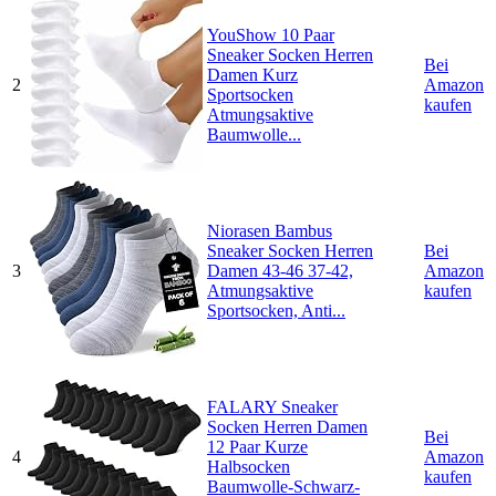
YouShow 10 Paar
Sneaker Socken Herren
Bei
Damen Kurz
2
Amazon
Sportsocken
kaufen
Atmungsaktive
Baumwolle...
Niorasen Bambus
Sneaker Socken Herren
Bei
3
Damen 43-46 37-42,
Amazon
Atmungsaktive
kaufen
Sportsocken, Anti...
FALARY Sneaker
Socken Herren Damen
Bei
12 Paar Kurze
4
Amazon
Halbsocken
kaufen
Baumwolle-Schwarz-