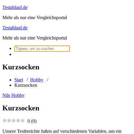
Zum
Testablauf.de
Inhalt
Mehr als nur eine Vergleichsportal
springen
Testablauf.de
Mehr als nur eine Vergleichsportal
Suchen
nach:
Kurzsocken
Start
/
Hobby
/
Kurzsocken
Nils
Hobby
Kurzsocken
0
(
0
)
Unsere Testberichte fußen auf verschiedenen Variablen, um ein