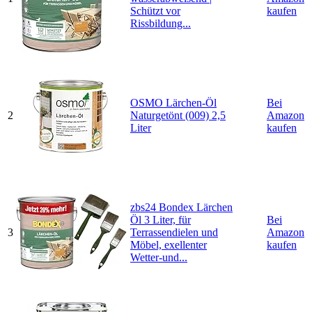
Schützt vor
kaufen
Rissbildung...
OSMO Lärchen-Öl
Bei
2
Naturgetönt (009) 2,5
Amazon
Liter
kaufen
zbs24 Bondex Lärchen
Öl 3 Liter, für
Bei
3
Terrassendielen und
Amazon
Möbel, exellenter
kaufen
Wetter-und...