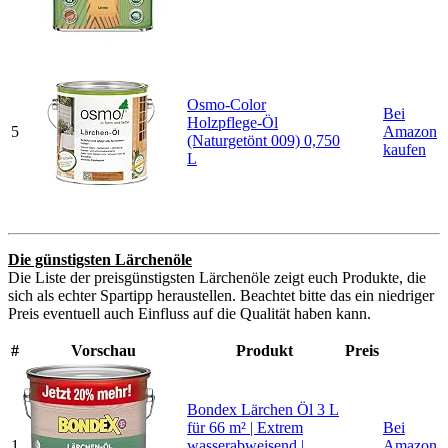
Osmo-Color
Bei
Holzpflege-Öl
5
Amazon
(Naturgetönt 009) 0,750
kaufen
L
Die günstigsten Lärchenöle
Die Liste der preisgünstigsten Lärchenöle zeigt euch Produkte, die
sich als echter Spartipp heraustellen. Beachtet bitte das ein niedriger
Preis eventuell auch Einfluss auf die Qualität haben kann.
#
Vorschau
Produkt
Preis
Bondex Lärchen Öl 3 L
für 66 m² | Extrem
Bei
1
wasserabweisend |
Amazon