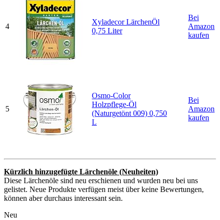
Bei
Xyladecor LärchenÖl
4
Amazon
0,75 Liter
kaufen
Osmo-Color
Bei
Holzpflege-Öl
5
Amazon
(Naturgetönt 009) 0,750
kaufen
L
Kürzlich hinzugefügte Lärchenöle (Neuheiten)
Diese Lärchenöle sind neu erschienen und wurden neu bei uns
gelistet. Neue Produkte verfügen meist über keine Bewertungen,
können aber durchaus interessant sein.
Neu