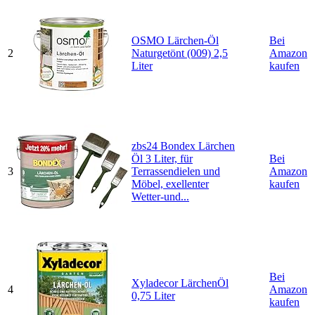
OSMO Lärchen-Öl
Bei
2
Naturgetönt (009) 2,5
Amazon
Liter
kaufen
zbs24 Bondex Lärchen
Öl 3 Liter, für
Bei
3
Terrassendielen und
Amazon
Möbel, exellenter
kaufen
Wetter-und...
Bei
Xyladecor LärchenÖl
4
Amazon
0,75 Liter
kaufen