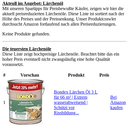
Akteull im Angebot: Lärchenöl
Mit unseren Spartipps für Preisbewußte Käufer, zeigen wir hier die
aktuell preisreduzierten Lärchenöle. Diese Liste ist sortiert nach der
Höhe des Preises und der Preissenkung. Unser Produktcrawler
durchsucht Amazon fortlaufend nach allen Preisreduzierungen.
Keine Produkte gefunden.
Die teuersten Lärchenöle
Diese Liste zeigt hochpreisige Lärchenöle. Beachtet bitte das ein
hoher Preis eventuell nicht zwangsläufig eine hohe Qualität
voraussetzt.
#
Vorschau
Produkt
Preis
Bondex Lärchen Öl 3 L
für 66 m² | Extrem
Bei
1
wasserabweisend |
Amazon
Schützt vor
kaufen
Rissbildung...