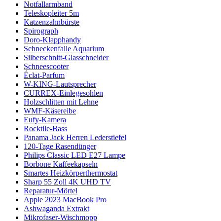
Notfallarmband
Teleskopleiter 5m
Katzenzahnbürste
Spirograph
Doro-Klapphandy
Schneckenfalle Aquarium
Silberschnitt-Glasschneider
Schneescooter
Éclat-Parfum
W-KING-Lautsprecher
CURREX-Einlegesohlen
Holzschlitten mit Lehne
WMF-Käsereibe
Eufy-Kamera
Rocktile-Bass
Panama Jack Herren Lederstiefel
120-Tage Rasendünger
Philips Classic LED E27 Lampe
Borbone Kaffeekapseln
Smartes Heizkörperthermostat
Sharp 55 Zoll 4K UHD TV
Reparatur-Mörtel
Apple 2023 MacBook Pro
Ashwaganda Extrakt
Mikrofaser-Wischmopp