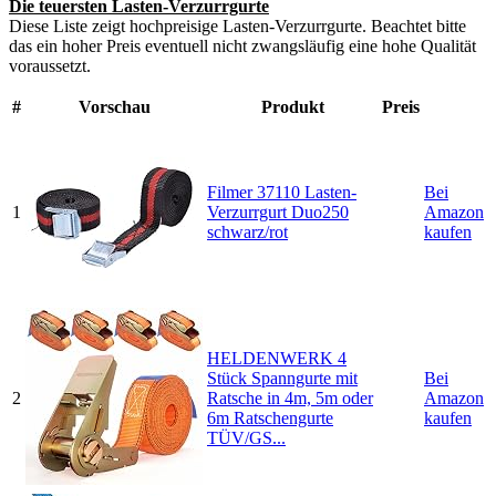
Die teuersten Lasten-Verzurrgurte
Diese Liste zeigt hochpreisige Lasten-Verzurrgurte. Beachtet bitte
das ein hoher Preis eventuell nicht zwangsläufig eine hohe Qualität
voraussetzt.
#
Vorschau
Produkt
Preis
Filmer 37110 Lasten-
Bei
1
Verzurrgurt Duo250
Amazon
schwarz/rot
kaufen
HELDENWERK 4
Stück Spanngurte mit
Bei
2
Ratsche in 4m, 5m oder
Amazon
6m Ratschengurte
kaufen
TÜV/GS...