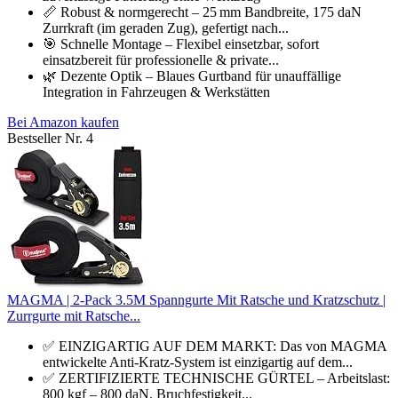
📏 Robust & normgerecht – 25 mm Bandbreite, 175 daN
Zurrkraft (im geraden Zug), gefertigt nach...
🎯 Schnelle Montage – Flexibel einsetzbar, sofort
einsatzbereit für professionelle & private...
🌿 Dezente Optik – Blaues Gurtband für unauffällige
Integration in Fahrzeugen & Werkstätten
Bei Amazon kaufen
Bestseller Nr. 4
MAGMA | 2-Pack 3.5M Spanngurte Mit Ratsche und Kratzschutz |
Zurrgurte mit Ratsche...
✅ EINZIGARTIG AUF DEM MARKT: Das von MAGMA
entwickelte Anti-Kratz-System ist einzigartig auf dem...
✅ ZERTIFIZIERTE TECHNISCHE GÜRTEL – Arbeitslast:
800 kgf – 800 daN. Bruchfestigkeit...