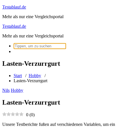
Zum
Testablauf.de
Inhalt
Mehr als nur eine Vergleichsportal
springen
Testablauf.de
Mehr als nur eine Vergleichsportal
Suchen
nach:
Lasten-Verzurrgurt
Start
/
Hobby
/
Lasten-Verzurrgurt
Nils
Hobby
Lasten-Verzurrgurt
0
(
0
)
Unsere Testberichte fußen auf verschiedenen Variablen, um ein