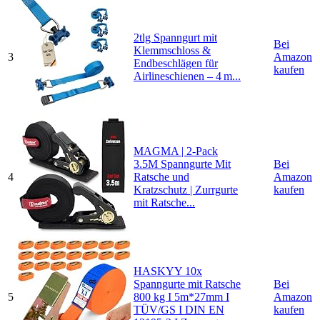
2tlg Spanngurt mit
Bei
Klemmschloss &
3
Amazon
Endbeschlägen für
kaufen
Airlineschienen – 4 m...
MAGMA | 2-Pack
3.5M Spanngurte Mit
Bei
4
Ratsche und
Amazon
Kratzschutz | Zurrgurte
kaufen
mit Ratsche...
HASKYY 10x
Spanngurte mit Ratsche
Bei
5
800 kg I 5m*27mm I
Amazon
TÜV/GS I DIN EN
kaufen