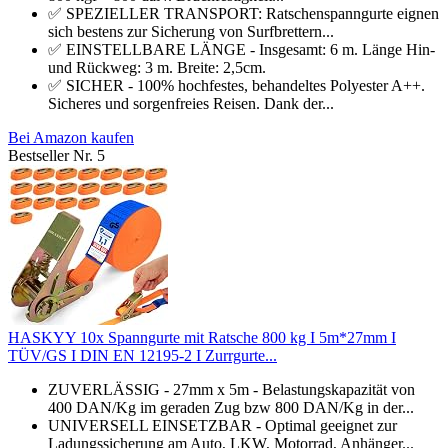
✅ SPEZIELLER TRANSPORT: Ratschenspanngurte eignen
sich bestens zur Sicherung von Surfbrettern...
✅ EINSTELLBARE LÄNGE - Insgesamt: 6 m. Länge Hin-
und Rückweg: 3 m. Breite: 2,5cm.
✅ SICHER - 100% hochfestes, behandeltes Polyester A++.
Sicheres und sorgenfreies Reisen. Dank der...
Bei Amazon kaufen
Bestseller Nr. 5
HASKYY 10x Spanngurte mit Ratsche 800 kg I 5m*27mm I
TÜV/GS I DIN EN 12195-2 I Zurrgurte...
ZUVERLÄSSIG - 27mm x 5m - Belastungskapazität von
400 DAN/Kg im geraden Zug bzw 800 DAN/Kg in der...
UNIVERSELL EINSETZBAR - Optimal geeignet zur
Ladungssicherung am Auto, LKW, Motorrad, Anhänger...