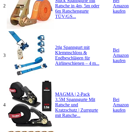
Stück Spanngurte mit
Bei
2
Ratsche in 4m, 5m oder
Amazon
6m Ratschengurte
kaufen
TÜV/GS...
2tlg Spanngurt mit
Bei
Klemmschloss &
3
Amazon
Endbeschlägen für
kaufen
Airlineschienen – 4 m...
MAGMA | 2-Pack
3.5M Spanngurte Mit
Bei
4
Ratsche und
Amazon
Kratzschutz | Zurrgurte
kaufen
mit Ratsche...