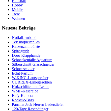
Haushalt
Hobby
Mobile
Tiere
Wohnen
Neueste Beiträge
Notfallarmband
Teleskopleiter 5m
Katzenzahnbürste
Spirograph
Doro-Klapphandy
Schneckenfalle Aquarium
Silberschnitt-Glasschneider
Schneescooter
Éclat-Parfum
W-KING-Lautsprecher
CURREX-Einlegesohlen
Holzschlitten mit Lehne
WMF-Käsereibe
Eufy-Kamera
Rocktile-Bass
Panama Jack Herren Lederstiefel
120-Tage Rasendünger