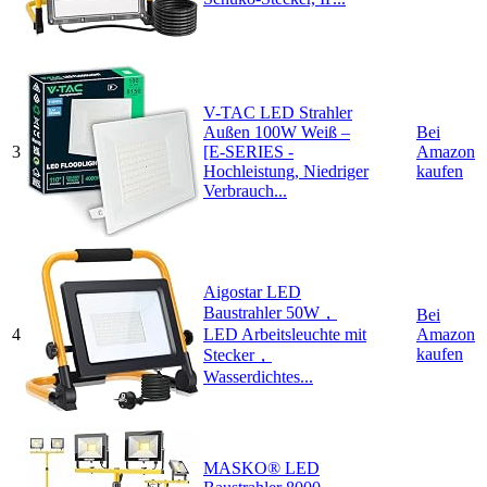
V-TAC LED Strahler
Außen 100W Weiß –
Bei
3
[E-SERIES -
Amazon
Hochleistung, Niedriger
kaufen
Verbrauch...
Aigostar LED
Baustrahler 50W，
Bei
4
LED Arbeitsleuchte mit
Amazon
kaufen
Stecker，
Wasserdichtes...
MASKO® LED