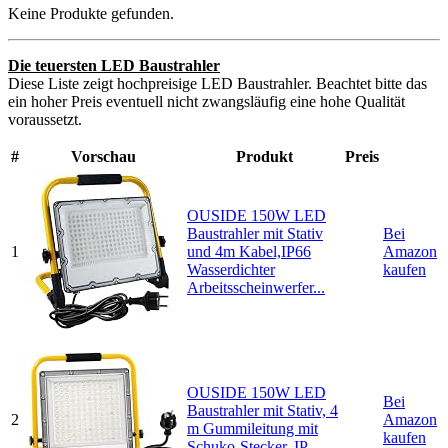
Keine Produkte gefunden.
Die teuersten LED Baustrahler
Diese Liste zeigt hochpreisige LED Baustrahler. Beachtet bitte das
ein hoher Preis eventuell nicht zwangsläufig eine hohe Qualität
voraussetzt.
#
Vorschau
Produkt
Preis
OUSIDE 150W LED
Baustrahler mit Stativ
Bei
1
und 4m Kabel,IP66
Amazon
Wasserdichter
kaufen
Arbeitsscheinwerfer...
OUSIDE 150W LED
Bei
Baustrahler mit Stativ, 4
2
Amazon
m Gummileitung mit
kaufen
Schuko-Stecker, IP...