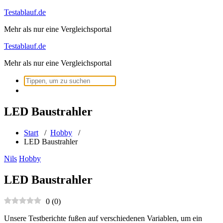
Zum
Testablauf.de
Inhalt
Mehr als nur eine Vergleichsportal
springen
Testablauf.de
Mehr als nur eine Vergleichsportal
Suchen
nach:
LED Baustrahler
Start
/
Hobby
/
LED Baustrahler
Nils
Hobby
LED Baustrahler
0
(
0
)
Unsere Testberichte fußen auf verschiedenen Variablen, um ein