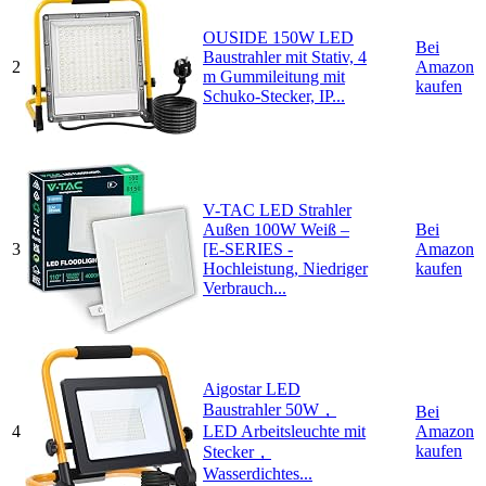
OUSIDE 150W LED
Bei
Baustrahler mit Stativ, 4
2
Amazon
m Gummileitung mit
kaufen
Schuko-Stecker, IP...
V-TAC LED Strahler
Außen 100W Weiß –
Bei
3
[E-SERIES -
Amazon
Hochleistung, Niedriger
kaufen
Verbrauch...
Aigostar LED
Baustrahler 50W，
Bei
4
LED Arbeitsleuchte mit
Amazon
kaufen
Stecker，
Wasserdichtes...