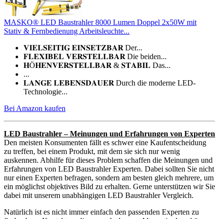
MASKO® LED Baustrahler 8000 Lumen Doppel 2x50W mit
Stativ & Fernbedienung Arbeitsleuchte...
𝐕𝐈𝐄𝐋𝐒𝐄𝐈𝐓𝐈𝐆 𝐄𝐈𝐍𝐒𝐄𝐓𝐙𝐁𝐀𝐑 Der...
𝐅𝐋𝐄𝐗𝐈𝐁𝐄𝐋 𝐕𝐄𝐑𝐒𝐓𝐄𝐋𝐋𝐁𝐀𝐑 Die beiden...
𝐇Ö𝐇𝐄𝐍𝐕𝐄𝐑𝐒𝐓𝐄𝐋𝐋𝐁𝐀𝐑 & 𝐒𝐓𝐀𝐁𝐈𝐋 Das...
...
𝐋𝐀𝐍𝐆𝐄 𝐋𝐄𝐁𝐄𝐍𝐒𝐃𝐀𝐔𝐄𝐑 Durch die moderne LED-
Technologie...
Bei Amazon kaufen
LED Baustrahler – Meinungen und Erfahrungen von Experten
Den meisten Konsumenten fällt es schwer eine Kaufentscheidung
zu treffen, bei einem Produkt, mit dem sie sich nur wenig
auskennen. Abhilfe für dieses Problem schaffen die Meinungen und
Erfahrungen von LED Baustrahler Experten. Dabei sollten Sie nicht
nur einen Experten befragen, sondern am besten gleich mehrere, um
ein möglichst objektives Bild zu erhalten. Gerne unterstützen wir Sie
dabei mit unserem unabhängigen LED Baustrahler Vergleich.
Natürlich ist es nicht immer einfach den passenden Experten zu