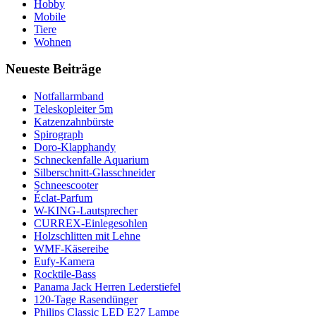
Hobby
Mobile
Tiere
Wohnen
Neueste Beiträge
Notfallarmband
Teleskopleiter 5m
Katzenzahnbürste
Spirograph
Doro-Klapphandy
Schneckenfalle Aquarium
Silberschnitt-Glasschneider
Schneescooter
Éclat-Parfum
W-KING-Lautsprecher
CURREX-Einlegesohlen
Holzschlitten mit Lehne
WMF-Käsereibe
Eufy-Kamera
Rocktile-Bass
Panama Jack Herren Lederstiefel
120-Tage Rasendünger
Philips Classic LED E27 Lampe