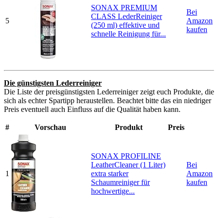
SONAX PREMIUM
Bei
CLASS LederReiniger
5
Amazon
(250 ml) effektive und
kaufen
schnelle Reinigung für...
Die günstigsten Lederreiniger
Die Liste der preisgünstigsten Lederreiniger zeigt euch Produkte, die
sich als echter Spartipp heraustellen. Beachtet bitte das ein niedriger
Preis eventuell auch Einfluss auf die Qualität haben kann.
#
Vorschau
Produkt
Preis
SONAX PROFILINE
LeatherCleaner (1 Liter)
Bei
1
extra starker
Amazon
Schaumreiniger für
kaufen
hochwertige...