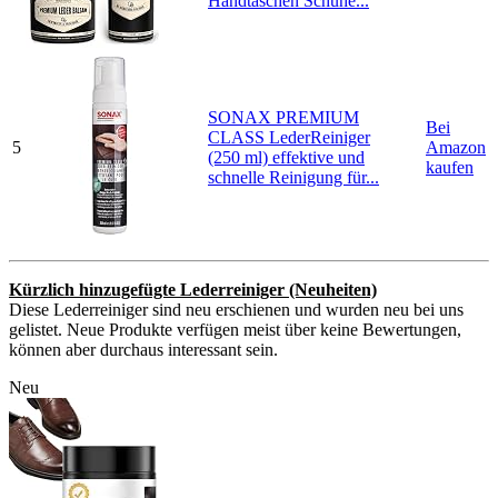
Handtaschen Schuhe...
SONAX PREMIUM
Bei
CLASS LederReiniger
5
Amazon
(250 ml) effektive und
kaufen
schnelle Reinigung für...
Kürzlich hinzugefügte Lederreiniger (Neuheiten)
Diese Lederreiniger sind neu erschienen und wurden neu bei uns
gelistet. Neue Produkte verfügen meist über keine Bewertungen,
können aber durchaus interessant sein.
Neu