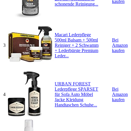
kaufen
schonende Reinigung...
Macari Lederpflege
500ml Balsam + 500ml
Bei
3
Reiniger + 2 Schwamm
Amazon
+ Lederbürste Premium
kaufen
Leder...
URBAN FOREST
Lederpflege SPARSET
Bei
4
für Sofa Auto Möbel
Amazon
Jacke Kleidung
kaufen
Handtaschen Schuhe...