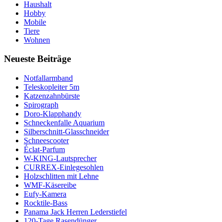
Haushalt
Hobby
Mobile
Tiere
Wohnen
Neueste Beiträge
Notfallarmband
Teleskopleiter 5m
Katzenzahnbürste
Spirograph
Doro-Klapphandy
Schneckenfalle Aquarium
Silberschnitt-Glasschneider
Schneescooter
Éclat-Parfum
W-KING-Lautsprecher
CURREX-Einlegesohlen
Holzschlitten mit Lehne
WMF-Käsereibe
Eufy-Kamera
Rocktile-Bass
Panama Jack Herren Lederstiefel
120-Tage Rasendünger