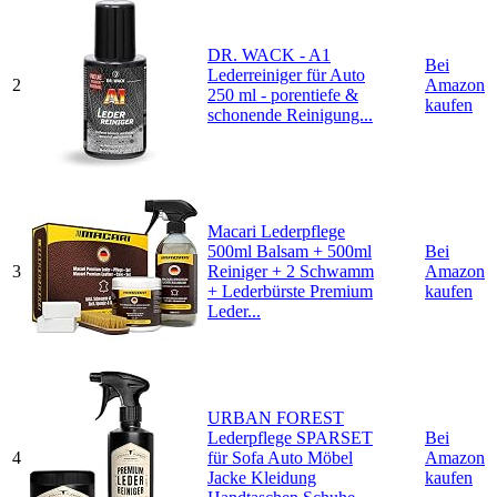
DR. WACK - A1
Bei
Lederreiniger für Auto
2
Amazon
250 ml - porentiefe &
kaufen
schonende Reinigung...
Macari Lederpflege
500ml Balsam + 500ml
Bei
3
Reiniger + 2 Schwamm
Amazon
+ Lederbürste Premium
kaufen
Leder...
URBAN FOREST
Lederpflege SPARSET
Bei
4
für Sofa Auto Möbel
Amazon
Jacke Kleidung
kaufen