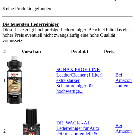
Keine Produkte gefunden.
Die teuersten Lederreiniger
Diese Liste zeigt hochpreisige Lederreiniger. Beachtet bitte das ein
hoher Preis eventuell nicht zwangsläufig eine hohe Qualität
voraussetzt.
#
Vorschau
Produkt
Preis
SONAX PROFILINE
LeatherCleaner (1 Liter)
Bei
1
extra starker
Amazon
Schaumreiniger für
kaufen
hochwertige...
DR. WACK - A1
Bei
Lederreiniger für Auto
2
Amazon
250 ml - porentiefe &