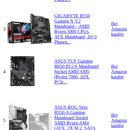
GIGABYTE B550
Gaming X V2
Bei
Mainboard – AMD
3
Amazon
Ryzen 5000 CPUs,
kaufen
ATX Mainboard, 10+3
Phasen...
ASUS TUF Gaming
B650-PLUS Mainboard
Bei
4
Sockel AMD AM5
Amazon
(Ryzen 7000, ATX,
kaufen
PCIe...
ASUS ROG Strix
B550-A Gaming
Bei
Mainboard Sockel
5
Amazon
AMD Ryzen AM4
kaufen
(ATX, 2X M.2, SATA