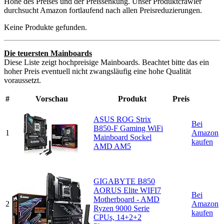
Höhe des Preises und der Preissenkung. Unser Produktcrawler
durchsucht Amazon fortlaufend nach allen Preisreduzierungen.
Keine Produkte gefunden.
Die teuersten Mainboards
Diese Liste zeigt hochpreisige Mainboards. Beachtet bitte das ein
hoher Preis eventuell nicht zwangsläufig eine hohe Qualität
voraussetzt.
#
Vorschau
Produkt
Preis
ASUS ROG Strix
Bei
B850-F Gaming WiFi
1
Amazon
Mainboard Sockel
kaufen
AMD AM5
GIGABYTE B850
AORUS Elite WIFI7
Bei
Motherboard - AMD
2
Amazon
Ryzen 9000 Serie
kaufen
CPUs, 14+2+2