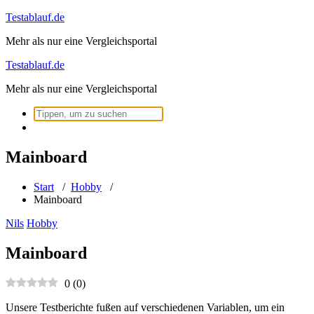
Zum
Testablauf.de
Inhalt
Mehr als nur eine Vergleichsportal
springen
Testablauf.de
Mehr als nur eine Vergleichsportal
Suchen
nach:
Mainboard
Start
/
Hobby
/
Mainboard
Nils
Hobby
Mainboard
0
(
0
)
Unsere Testberichte fußen auf verschiedenen Variablen, um ein