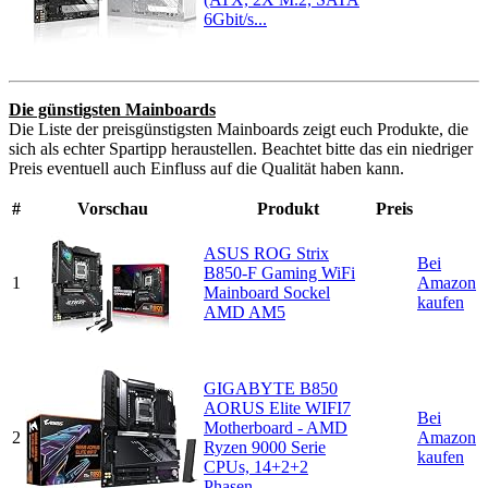
6Gbit/s...
Die günstigsten Mainboards
Die Liste der preisgünstigsten Mainboards zeigt euch Produkte, die
sich als echter Spartipp heraustellen. Beachtet bitte das ein niedriger
Preis eventuell auch Einfluss auf die Qualität haben kann.
#
Vorschau
Produkt
Preis
ASUS ROG Strix
Bei
B850-F Gaming WiFi
1
Amazon
Mainboard Sockel
kaufen
AMD AM5
GIGABYTE B850
AORUS Elite WIFI7
Bei
Motherboard - AMD
2
Amazon
Ryzen 9000 Serie
kaufen
CPUs, 14+2+2
Phasen...