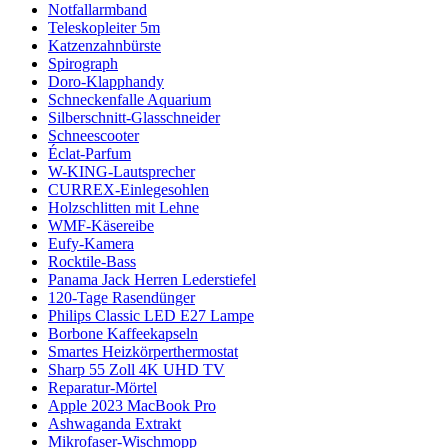
Notfallarmband
Teleskopleiter 5m
Katzenzahnbürste
Spirograph
Doro-Klapphandy
Schneckenfalle Aquarium
Silberschnitt-Glasschneider
Schneescooter
Éclat-Parfum
W-KING-Lautsprecher
CURREX-Einlegesohlen
Holzschlitten mit Lehne
WMF-Käsereibe
Eufy-Kamera
Rocktile-Bass
Panama Jack Herren Lederstiefel
120-Tage Rasendünger
Philips Classic LED E27 Lampe
Borbone Kaffeekapseln
Smartes Heizkörperthermostat
Sharp 55 Zoll 4K UHD TV
Reparatur-Mörtel
Apple 2023 MacBook Pro
Ashwaganda Extrakt
Mikrofaser-Wischmopp