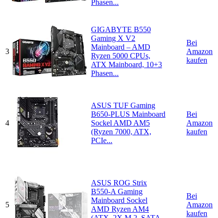
Phasen...
GIGABYTE B550
Gaming X V2
Bei
Mainboard – AMD
3
Amazon
Ryzen 5000 CPUs,
kaufen
ATX Mainboard, 10+3
Phasen...
ASUS TUF Gaming
B650-PLUS Mainboard
Bei
4
Sockel AMD AM5
Amazon
(Ryzen 7000, ATX,
kaufen
PCIe...
ASUS ROG Strix
B550-A Gaming
Bei
Mainboard Sockel
5
Amazon
AMD Ryzen AM4
kaufen
(ATX, 2X M.2, SATA