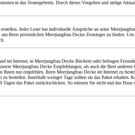
nsionen in das Testergebenis. Durch dieses Vorgehen und stetige Aktu
u erstellen. Jeder Leser hat individuelle Ansprüche an seine Meerjungf
um Ihren persönlichen Meerjungfrau Decke-Testsieger zu finden. Um e
ch.
f im Internet, in Meerjungfrau Decke Büchern oder befragen Freunde
l unsere Meerjungfrau Decke Empfehlungen, als auch die Ihrer ander
en Ihnen nur empfehlen, Ihren Meerjungfrau Decke im Internet zu beste
zu bestellen. Innerhalb weniger Tage sollten sie das Paket erhalten. 
30 Tagen das Paket zurückschicken. So müssen Sie nicht mal das Haus 