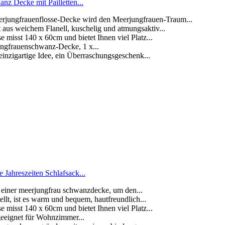
 Decke mit Pailletten...
uenflosse-Decke wird den Meerjungfrauen-Traum...
 weichem Flanell, kuschelig und atmungsaktiv...
t 140 x 60cm und bietet Ihnen viel Platz...
frauenschwanz-Decke, 1 x...
igartige Idee, ein Überraschungsgeschenk...
ahreszeiten Schlafsack...
iner meerjungfrau schwanzdecke, um den...
ist es warm und bequem, hautfreundlich...
t 140 x 60cm und bietet Ihnen viel Platz...
 geeignet für Wohnzimmer...