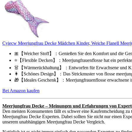
Cyiecw Meerjungfrau Decke Mädchen Kinder, Weiche Flanell Meerjun
🎀【Weicher Stoff】：Genießen Sie den Komfort und die Gemütl
⭐【Flexible Decken】：Meerjungfrauenflosse hat ein perfekte
👗【Wärmerückhaltung】：Entworfen für Erwachsene und Kinde
👩【Schönes Design】：Das Strickmuster von flosse meerjungfra
🎁【Ideales Geschenk】：Meerjungfrauenflosse erwachsene ist 
Bei Amazon kaufen
Meerjungfrau Decke – Meinungen und Erfahrungen von Expert
Den meisten Konsumenten fällt es schwer eine Kaufentscheidung zu t
Meerjungfrau Decke Experten. Dabei sollten Sie nicht nur einen Exper
unserem unabhängigen Meerjungfrau Decke Vergleich.
Natürlich ist es nicht immer einfach den passenden Experten zu find