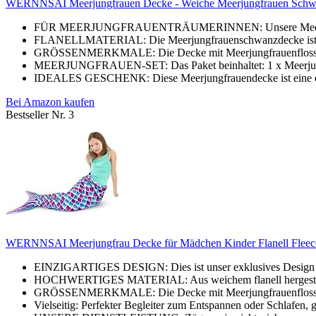
WERNNSAI Meerjungfrauen Decke - Weiche Meerjungfrauen Schwanz
FÜR MEERJUNGFRAUENTRÄUMERINNEN: Unsere Meerjungfra
FLANELLMATERIAL: Die Meerjungfrauenschwanzdecke ist aus
GRÖSSENMERKMALE: Die Decke mit Meerjungfrauenflosse miss
MEERJUNGFRAUEN-SET: Das Paket beinhaltet: 1 x Meerjung
IDEALES GESCHENK: Diese Meerjungfrauendecke ist eine einz
Bei Amazon kaufen
Bestseller Nr. 3
WERNNSAI Meerjungfrau Decke für Mädchen Kinder Flanell Fleece J
EINZIGARTIGES DESIGN: Dies ist unser exklusives Design e
HOCHWERTIGES MATERIAL: Aus weichem flanell hergestellt, 
GRÖSSENMERKMALE: Die Decke mit Meerjungfrauenflosse miss
Vielseitig: Perfekter Begleiter zum Entspannen oder Schlafen,