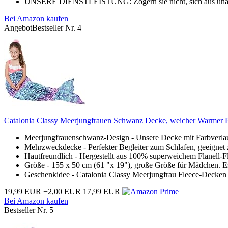
UNSERE DIENSTLEISTUNG: Zögern sie nicht, sich aus unang
Bei Amazon kaufen
Angebot
Bestseller Nr. 4
Catalonia Classy Meerjungfrauen Schwanz Decke, weicher Warmer Pl
Meerjungfrauenschwanz-Design - Unsere Decke mit Farbverlauf
Mehrzweckdecke - Perfekter Begleiter zum Schlafen, geeignet
Hautfreundlich - Hergestellt aus 100% superweichem Flanell-Fle
Größe - 155 x 50 cm (61 "x 19"), große Größe für Mädchen. Es i
Geschenkidee - Catalonia Classy Meerjungfrau Fleece-Decken s
19,99 EUR
−2,00 EUR
17,99 EUR
Bei Amazon kaufen
Bestseller Nr. 5