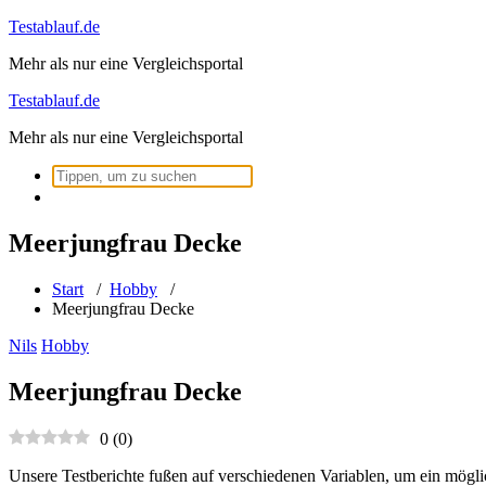
Zum
Testablauf.de
Inhalt
Mehr als nur eine Vergleichsportal
springen
Testablauf.de
Mehr als nur eine Vergleichsportal
Suchen
nach:
Meerjungfrau Decke
Start
/
Hobby
/
Meerjungfrau Decke
Nils
Hobby
Meerjungfrau Decke
0
(
0
)
Unsere Testberichte fußen auf verschiedenen Variablen, um ein mögli