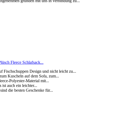
enehmen gründen mit uns in verbindung zu...
üsch Fleece Schlafsack...
 Fischschuppen Design und nicht leicht zu...
 zum Kuscheln auf dem Sofa, zum...
ece-Polyester-Material mit...
st auch ein leichter...
ind die besten Geschenke für...