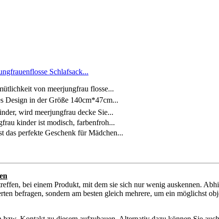
gfrauenflosse Schlafsack...
ichkeit von meerjungfrau flosse...
s Design in der Größe 140cm*47cm...
r, wird meerjungfrau decke Sie...
u kinder ist modisch, farbenfroh...
das perfekte Geschenk für Mädchen...
en
reffen, bei einem Produkt, mit dem sie sich nur wenig auskennen. Abh
ten befragen, sondern am besten gleich mehrere, um ein möglichst objek
en bzw. Kontakt zu diesem aufzubauen. Alternativ dazu können Sie auch