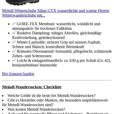
Meindl Winterschuhe Silian GTX wasserdichte und warme Herren
Winterwanderschuhe mit...
✅ GORE-TEX Membran: wasserdicht, winddicht und
atmungsaktiv für trockenes Fußklima
✅ Reaktive Dämpfung: ruhiges Abrollen, gleichmäßige
Kraftverteilung, gelenkschonend
✅ Winter-Laufsohle: sicherer Grip auf nassem Asphalt,
Schnee und Matsch; kontrollierte Bremskraft
✅ Robustes Obermaterial: formstabil, pflegeleicht, schützende
Zehen- und Seitenzonen
✅ Leicht & einlagenfreundlich: ca. 630 g pro Schuh (Gr. 42),
herausnehmbare Innensohle
Bei Amazon kaufen
Meindl-Wandersocken: Checkliste
Welche Größe ist die beste bei Meindl-Wandersocken?
Gibt es Hersteller oder Marken, die besonders empfehlenswert
für Meindl-Wandersocken sind?
Was kosten Meindl-Wandersocken?
Aufwand für eventuelle Pflege und Säuberung – Benötigen sie