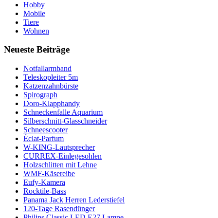
Hobby
Mobile
Tiere
Wohnen
Neueste Beiträge
Notfallarmband
Teleskopleiter 5m
Katzenzahnbürste
Spirograph
Doro-Klapphandy
Schneckenfalle Aquarium
Silberschnitt-Glasschneider
Schneescooter
Éclat-Parfum
W-KING-Lautsprecher
CURREX-Einlegesohlen
Holzschlitten mit Lehne
WMF-Käsereibe
Eufy-Kamera
Rocktile-Bass
Panama Jack Herren Lederstiefel
120-Tage Rasendünger
Philips Classic LED E27 Lampe