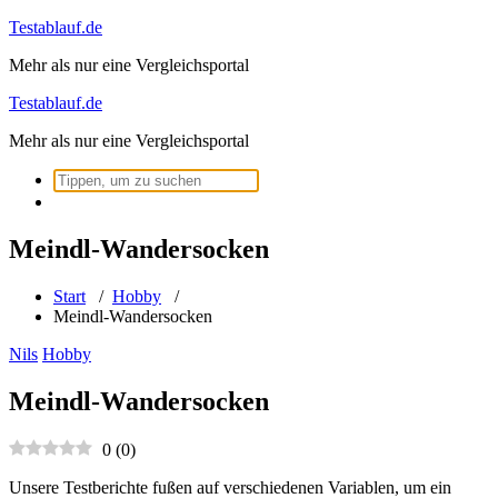
Zum
Testablauf.de
Inhalt
Mehr als nur eine Vergleichsportal
springen
Testablauf.de
Mehr als nur eine Vergleichsportal
Suchen
nach:
Meindl-Wandersocken
Start
/
Hobby
/
Meindl-Wandersocken
Nils
Hobby
Meindl-Wandersocken
0
(
0
)
Unsere Testberichte fußen auf verschiedenen Variablen, um ein