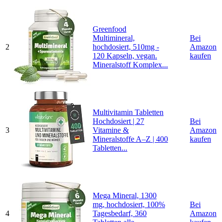
Greenfood
Multimineral,
Bei
2
hochdosiert, 510mg -
Amazon
120 Kapseln, vegan.
kaufen
Mineralstoff Komplex...
Multivitamin Tabletten
Hochdosiert | 27
Bei
3
Vitamine &
Amazon
Mineralstoffe A–Z | 400
kaufen
Tabletten...
Mega Mineral, 1300
mg, hochdosiert, 100%
Bei
4
Tagesbedarf, 360
Amazon