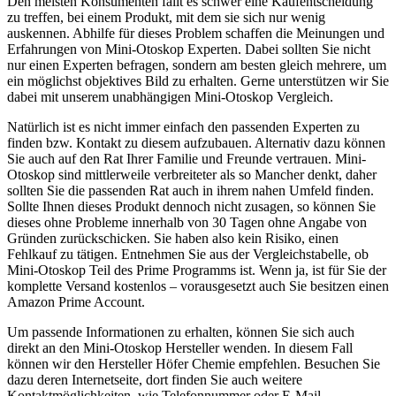
Den meisten Konsumenten fällt es schwer eine Kaufentscheidung
zu treffen, bei einem Produkt, mit dem sie sich nur wenig
auskennen. Abhilfe für dieses Problem schaffen die Meinungen und
Erfahrungen von Mini-Otoskop Experten. Dabei sollten Sie nicht
nur einen Experten befragen, sondern am besten gleich mehrere, um
ein möglichst objektives Bild zu erhalten. Gerne unterstützen wir Sie
dabei mit unserem unabhängigen Mini-Otoskop Vergleich.
Natürlich ist es nicht immer einfach den passenden Experten zu
finden bzw. Kontakt zu diesem aufzubauen. Alternativ dazu können
Sie auch auf den Rat Ihrer Familie und Freunde vertrauen. Mini-
Otoskop sind mittlerweile verbreiteter als so Mancher denkt, daher
sollten Sie die passenden Rat auch in ihrem nahen Umfeld finden.
Sollte Ihnen dieses Produkt dennoch nicht zusagen, so können Sie
dieses ohne Probleme innerhalb von 30 Tagen ohne Angabe von
Gründen zurückschicken. Sie haben also kein Risiko, einen
Fehlkauf zu tätigen. Entnehmen Sie aus der Vergleichstabelle, ob
Mini-Otoskop Teil des Prime Programms ist. Wenn ja, ist für Sie der
komplette Versand kostenlos – vorausgesetzt auch Sie besitzen einen
Amazon Prime Account.
Um passende Informationen zu erhalten, können Sie sich auch
direkt an den Mini-Otoskop Hersteller wenden. In diesem Fall
können wir den Hersteller Höfer Chemie empfehlen. Besuchen Sie
dazu deren Internetseite, dort finden Sie auch weitere
Kontaktmöglichkeiten, wie Telefonnummer oder E-Mail.