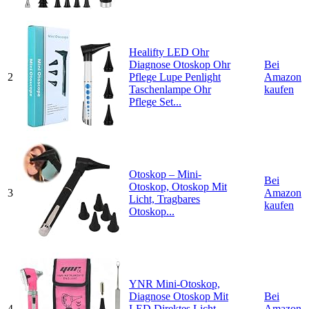
Healifty LED Ohr
Diagnose Otoskop Ohr
Bei
2
Pflege Lupe Penlight
Amazon
Taschenlampe Ohr
kaufen
Pflege Set...
Otoskop – Mini-
Bei
Otoskop, Otoskop Mit
3
Amazon
Licht, Tragbares
kaufen
Otoskop...
YNR Mini-Otoskop,
Diagnose Otoskop Mit
Bei
4
LED Direktes Licht,
Amazon