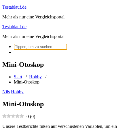
Zum
Testablauf.de
Inhalt
Mehr als nur eine Vergleichsportal
springen
Testablauf.de
Mehr als nur eine Vergleichsportal
Suchen
nach:
Mini-Otoskop
Start
/
Hobby
/
Mini-Otoskop
Nils
Hobby
Mini-Otoskop
0
(
0
)
Unsere Testberichte fußen auf verschiedenen Variablen, um ein