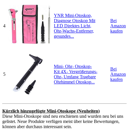
YNR Mini-Otoskop,
Diagnose Otoskop Mit
Bei
4
LED Direktes Licht,
Amazon
Ohr-Wachs-Entferner,
kaufen
gesundes...
Mini- Ohr- Otoskop-
Bei
Kit 4X- Vergrößerungs-
5
Amazon
Ohr- Umfang Tragbare
kaufen
Ohrhimmel Otoskop...
Kürzlich hinzugefügte Mini-Otoskope (Neuheiten)
Diese Mini-Otoskope sind neu erschienen und wurden neu bei uns
gelistet. Neue Produkte verfügen meist über keine Bewertungen,
können aber durchaus interessant sein.