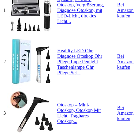
Otoskop, Vergrößerung,
Bei
1
Diagnose-Otoskop, mit
Amazon
LED-Licht, direktes
kaufen
Licht...
Healifty LED Ohr
Diagnose Otoskop Ohr
Bei
2
Pflege Lupe Penlight
Amazon
Taschenlampe Ohr
kaufen
Pflege Set...
Otoskop – Mini-
Bei
Otoskop, Otoskop Mit
3
Amazon
Licht, Tragbares
kaufen
Otoskop...