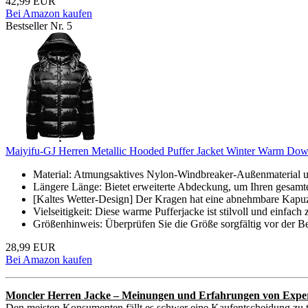
42,99 EUR
Bei Amazon kaufen
Bestseller Nr. 5
Maiyifu-GJ Herren Metallic Hooded Puffer Jacket Winter Warm Down 
Material: Atmungsaktives Nylon-Windbreaker-Außenmaterial u
Längere Länge: Bietet erweiterte Abdeckung, um Ihren gesamte
[Kaltes Wetter-Design] Der Kragen hat eine abnehmbare Kapuz
Vielseitigkeit: Diese warme Pufferjacke ist stilvoll und einfach
Größenhinweis: Überprüfen Sie die Größe sorgfältig vor der Be
28,99 EUR
Bei Amazon kaufen
Moncler Herren Jacke – Meinungen und Erfahrungen von Expe
Den meisten Konsumenten fällt es schwer eine Kaufentscheidung zu t