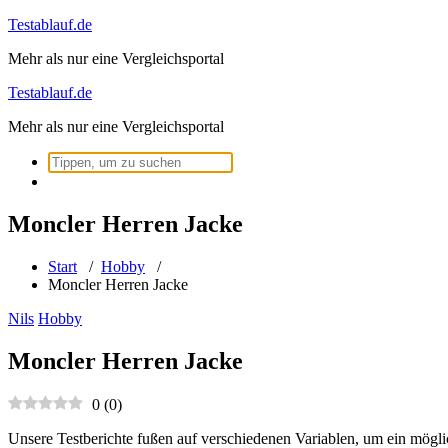
Zum
Testablauf.de
Inhalt
Mehr als nur eine Vergleichsportal
springen
Testablauf.de
Mehr als nur eine Vergleichsportal
Suchen
nach:
Moncler Herren Jacke
Start
/
Hobby
/
Moncler Herren Jacke
Nils
Hobby
Moncler Herren Jacke
0
(
0
)
Unsere Testberichte fußen auf verschiedenen Variablen, um ein mögli