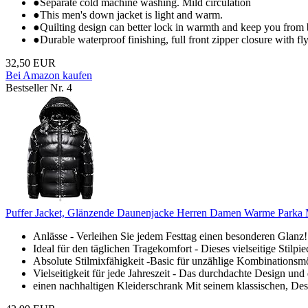
●Separate cold machine washing. Mild circulation
●This men's down jacket is light and warm.
●Quilting design can better lock in warmth and keep you from 
●Durable waterproof finishing, full front zipper closure with f
32,50 EUR
Bei Amazon kaufen
Bestseller Nr. 4
Puffer Jacket, Glänzende Daunenjacke Herren Damen Warme Parka M
Anlässe - Verleihen Sie jedem Festtag einen besonderen Glanz!
Ideal für den täglichen Tragekomfort - Dieses vielseitige Stilpie
Absolute Stilmixfähigkeit -Basic für unzählige Kombinationsmögl
Vielseitigkeit für jede Jahreszeit - Das durchdachte Design und 
einen nachhaltigen Kleiderschrank Mit seinem klassischen, Desig