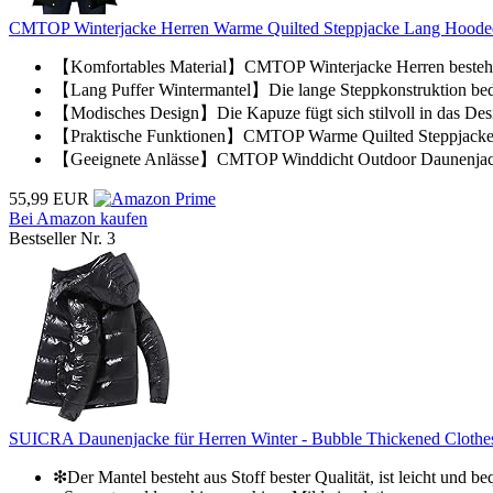
CMTOP Winterjacke Herren Warme Quilted Steppjacke Lang Hooded 
【Komfortables Material】CMTOP Winterjacke Herren besteht au
【Lang Puffer Wintermantel】Die lange Steppkonstruktion bedec
【Modisches Design】Die Kapuze fügt sich stilvoll in das Design
【Praktische Funktionen】CMTOP Warme Quilted Steppjacke ist 
【Geeignete Anlässe】CMTOP Winddicht Outdoor Daunenjacken e
55,99 EUR
Bei Amazon kaufen
Bestseller Nr. 3
SUICRA Daunenjacke für Herren Winter - Bubble Thickened Clothes 
❇Der Mantel besteht aus Stoff bester Qualität, ist leicht und be