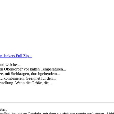
Jackets Full Zip...
nd weiches...
n Oberkörper vor kalten Temperaturen...
e, mit Stehkragen, durchgehendem...
 zu kombinieren. Geeignet für den...
stellung. Wenn die Größe, die...
rten
reffen, bei einem Produkt, mit dem sie sich nur wenig auskennen. Abh