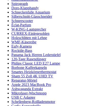
Spirograph
Doro-Klapphandy
Schneckenfalle Aquarium
Silberschnitt-Glasschneider
Schneescooter
Éclat-Parfum
W-KING-Lautsprecher
CURREX-Einlegesohlen
Holzschlitten mit Lehne
WMF-Käsereibe
Eufy-Kamera
Rocktile-Bass
Panama Jack Herren Lederstiefel
120-Tage Rasendünger
Philips Classic LED E27 Lampe
Borbone Kaffeekapseln
Smartes Heizkörperthermostat
Sharp 55 Zoll 4K UHD TV
Reparatur-Mörtel
Apple 2023 MacBook Pro
Ashwaganda Extrakt
Mikrofaser-Wischmopp
USB C Adapter
Schellenberg-Rollladenmotor
Carfia-Sonnenbrille