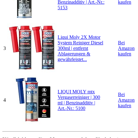
Benzinadditiv | Art.-Nr.:
kaufen
5153
Liqui Moly 2X Motor
System Reiniger Diesel
Bei
3
300ml | entfernt
Amazon
Ablagerungen &
kaufen
gewährleistet...
LIQUI MOLY mtx
Bei
Vergaserreiniger | 300
4
Amazon
ml | Benzinadditiv |
kaufen
Art.-Nr.: 5100