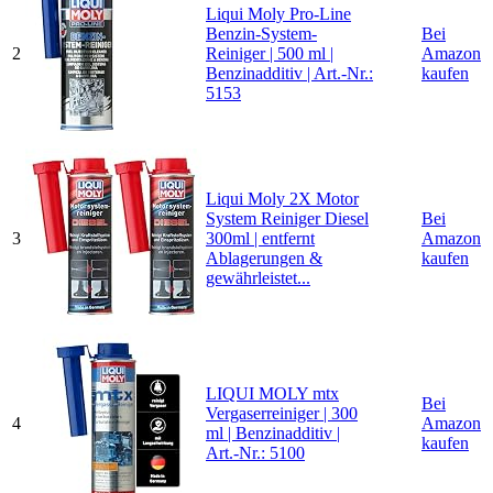
Liqui Moly Pro-Line
Benzin-System-
Bei
2
Reiniger | 500 ml |
Amazon
Benzinadditiv | Art.-Nr.:
kaufen
5153
Liqui Moly 2X Motor
System Reiniger Diesel
Bei
3
300ml | entfernt
Amazon
Ablagerungen &
kaufen
gewährleistet...
LIQUI MOLY mtx
Bei
Vergaserreiniger | 300
4
Amazon
ml | Benzinadditiv |
kaufen
Art.-Nr.: 5100