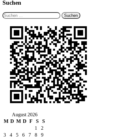
Suchen
Suchen
nach:
August 2026
M
D
M
D
F
S
S
1
2
3
4
5
6
7
8
9