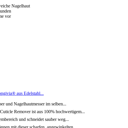
 weiche Nagelhaut
kunden
me vor
ngivia® aus Edelstahl...
er und Nagelhautmesser im selben...
cle Remover ist aus 100% hochwertigem...
bereich und schneidet sauber weg...
mit dieser scharfen, angewinkelten...