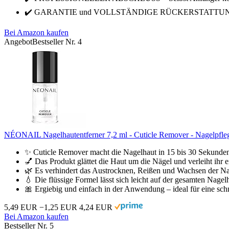
✔️ GARANTIE und VOLLSTÄNDIGE RÜCKERSTATTUNG - Wenn
Bei Amazon kaufen
Angebot
Bestseller Nr. 4
NÉONAIL Nagelhautentferner 7,2 ml - Cuticle Remover - Nagelpflege 
✨ Cuticle Remover macht die Nagelhaut in 15 bis 30 Sekunden ef
💅 Das Produkt glättet die Haut um die Nägel und verleiht ihr e
🌿 Es verhindert das Austrocknen, Reißen und Wachsen der Nag
💧 Die flüssige Formel lässt sich leicht auf der gesamten Nagelh
🎀 Ergiebig und einfach in der Anwendung – ideal für eine schn
5,49 EUR
−1,25 EUR
4,24 EUR
Bei Amazon kaufen
Bestseller Nr. 5