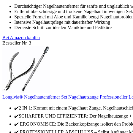
Durchsichtiger Nagelhautentferner für sanfte und unglaublich
Entfernt überschüssige und trockene Nagelhaut in wenigen Se
Spezielle Formel mit Aloe und Kamille beugt Nagelhautproble
Intensive Nagelhautpflege mit dauerhafter Wirkung
Der erste Schritt zur idealen Maniküre und Pediküre
Bei Amazon kaufen
Bestseller Nr. 3
Longivia® Nagelhautentferner Set Nagelhautzange Professioneller Lo
✔️2 IN 1: Kommt mit einem Nagelhaut Zange, Nagelhautschieb
✔️SCHARFER UND EFFIZIENTER: Der Nagelhautzange + Cuti
✔️ ERGONOMISCE: Die Backenkopfzange isoliert den Problem
✔️ PROFESSIONELLER ABSCHLUSS – Selbst Anfänger können 