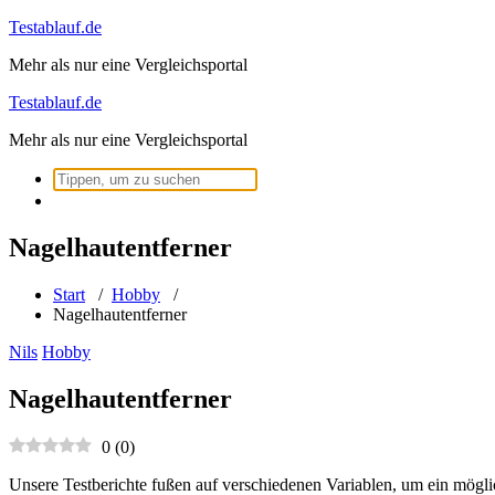
Zum
Testablauf.de
Inhalt
Mehr als nur eine Vergleichsportal
springen
Testablauf.de
Mehr als nur eine Vergleichsportal
Suchen
nach:
Nagelhautentferner
Start
/
Hobby
/
Nagelhautentferner
Nils
Hobby
Nagelhautentferner
0
(
0
)
Unsere Testberichte fußen auf verschiedenen Variablen, um ein mögli