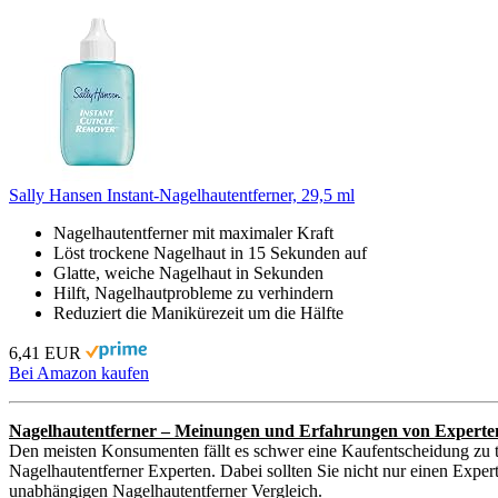
Sally Hansen Instant-Nagelhautentferner, 29,5 ml
Nagelhautentferner mit maximaler Kraft
Löst trockene Nagelhaut in 15 Sekunden auf
Glatte, weiche Nagelhaut in Sekunden
Hilft, Nagelhautprobleme zu verhindern
Reduziert die Manikürezeit um die Hälfte
6,41 EUR
Bei Amazon kaufen
Nagelhautentferner – Meinungen und Erfahrungen von Experte
Den meisten Konsumenten fällt es schwer eine Kaufentscheidung zu t
Nagelhautentferner Experten. Dabei sollten Sie nicht nur einen Exper
unabhängigen Nagelhautentferner Vergleich.