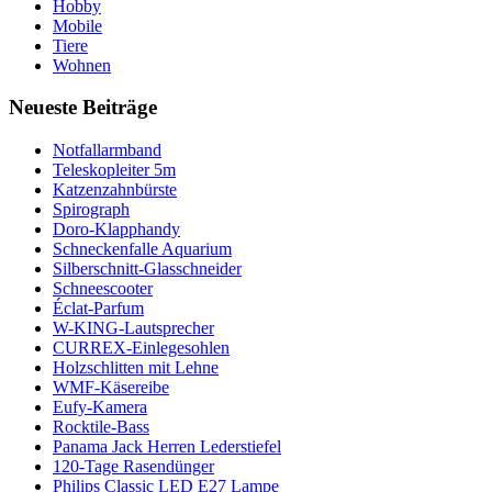
Hobby
Mobile
Tiere
Wohnen
Neueste Beiträge
Notfallarmband
Teleskopleiter 5m
Katzenzahnbürste
Spirograph
Doro-Klapphandy
Schneckenfalle Aquarium
Silberschnitt-Glasschneider
Schneescooter
Éclat-Parfum
W-KING-Lautsprecher
CURREX-Einlegesohlen
Holzschlitten mit Lehne
WMF-Käsereibe
Eufy-Kamera
Rocktile-Bass
Panama Jack Herren Lederstiefel
120-Tage Rasendünger
Philips Classic LED E27 Lampe