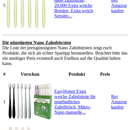
nano zahnbürste,
Bei
5
20.000 Extra weiche
Amazon
Borsten, Extra weich,
kaufen
Sensitiv...
Die günstigsten Nano Zahnbürsten
Die Liste der preisgünstigsten Nano Zahnbürsten zeigt euch
Produkte, die sich als echter Spartipp heraustellen. Beachtet bitte das
ein niedriger Preis eventuell auch Einfluss auf die Qualität haben
kann.
#
Vorschau
Produkt
Preis
EasyHonor Extra
weiche Zahnbürste für
Bei
1
empfindliches
Amazon
Zahnfleisch, Mikro-
kaufen
Nano manuelle...