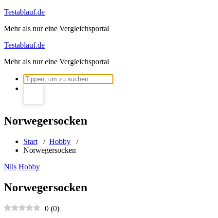
Zum
Testablauf.de
Inhalt
Mehr als nur eine Vergleichsportal
springen
Testablauf.de
Mehr als nur eine Vergleichsportal
Suchen
nach:
Norwegersocken
Start
/
Hobby
/
Norwegersocken
Nils
Hobby
Norwegersocken
0
(
0
)