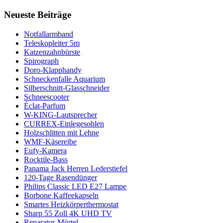
Neueste Beiträge
Notfallarmband
Teleskopleiter 5m
Katzenzahnbürste
Spirograph
Doro-Klapphandy
Schneckenfalle Aquarium
Silberschnitt-Glasschneider
Schneescooter
Éclat-Parfum
W-KING-Lautsprecher
CURREX-Einlegesohlen
Holzschlitten mit Lehne
WMF-Käsereibe
Eufy-Kamera
Rocktile-Bass
Panama Jack Herren Lederstiefel
120-Tage Rasendünger
Philips Classic LED E27 Lampe
Borbone Kaffeekapseln
Smartes Heizkörperthermostat
Sharp 55 Zoll 4K UHD TV
Reparatur-Mörtel