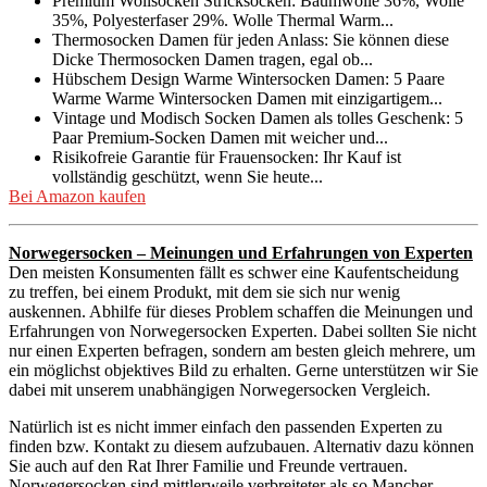
Premium Wollsocken Stricksocken: Baumwolle 36%, Wolle
35%, Polyesterfaser 29%. Wolle Thermal Warm...
Thermosocken Damen für jeden Anlass: Sie können diese
Dicke Thermosocken Damen tragen, egal ob...
Hübschem Design Warme Wintersocken Damen: 5 Paare
Warme Warme Wintersocken Damen mit einzigartigem...
Vintage und Modisch Socken Damen als tolles Geschenk: 5
Paar Premium-Socken Damen mit weicher und...
Risikofreie Garantie für Frauensocken: Ihr Kauf ist
vollständig geschützt, wenn Sie heute...
Bei Amazon kaufen
Norwegersocken – Meinungen und Erfahrungen von Experten
Den meisten Konsumenten fällt es schwer eine Kaufentscheidung
zu treffen, bei einem Produkt, mit dem sie sich nur wenig
auskennen. Abhilfe für dieses Problem schaffen die Meinungen und
Erfahrungen von Norwegersocken Experten. Dabei sollten Sie nicht
nur einen Experten befragen, sondern am besten gleich mehrere, um
ein möglichst objektives Bild zu erhalten. Gerne unterstützen wir Sie
dabei mit unserem unabhängigen Norwegersocken Vergleich.
Natürlich ist es nicht immer einfach den passenden Experten zu
finden bzw. Kontakt zu diesem aufzubauen. Alternativ dazu können
Sie auch auf den Rat Ihrer Familie und Freunde vertrauen.
Norwegersocken sind mittlerweile verbreiteter als so Mancher