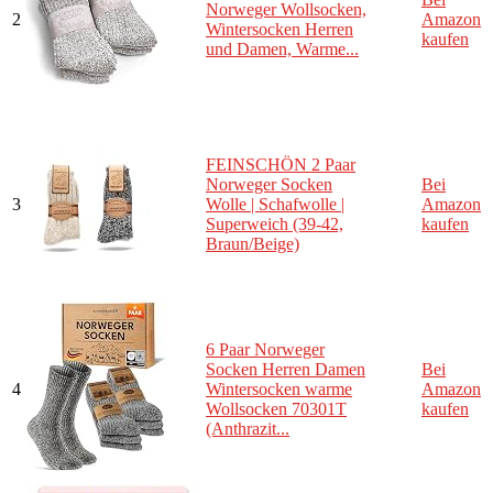
Norweger Wollsocken,
2
Amazon
Wintersocken Herren
kaufen
und Damen, Warme...
FEINSCHÖN 2 Paar
Norweger Socken
Bei
3
Wolle | Schafwolle |
Amazon
Superweich (39-42,
kaufen
Braun/Beige)
6 Paar Norweger
Socken Herren Damen
Bei
4
Wintersocken warme
Amazon
Wollsocken 70301T
kaufen
(Anthrazit...