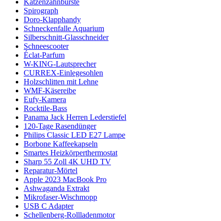
Katzenzahnbürste
Spirograph
Doro-Klapphandy
Schneckenfalle Aquarium
Silberschnitt-Glasschneider
Schneescooter
Éclat-Parfum
W-KING-Lautsprecher
CURREX-Einlegesohlen
Holzschlitten mit Lehne
WMF-Käsereibe
Eufy-Kamera
Rocktile-Bass
Panama Jack Herren Lederstiefel
120-Tage Rasendünger
Philips Classic LED E27 Lampe
Borbone Kaffeekapseln
Smartes Heizkörperthermostat
Sharp 55 Zoll 4K UHD TV
Reparatur-Mörtel
Apple 2023 MacBook Pro
Ashwaganda Extrakt
Mikrofaser-Wischmopp
USB C Adapter
Schellenberg-Rollladenmotor