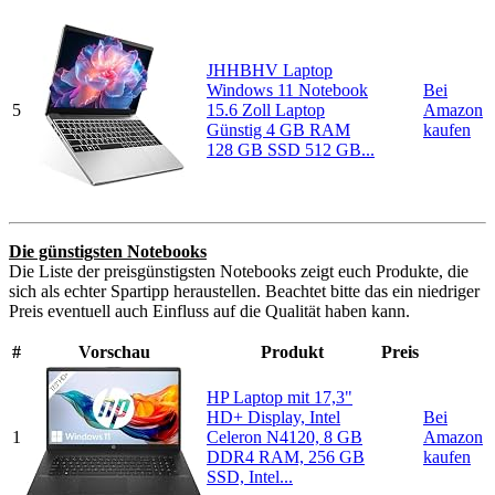
JHHBHV Laptop
Windows 11 Notebook
Bei
5
15.6 Zoll Laptop
Amazon
Günstig 4 GB RAM
kaufen
128 GB SSD 512 GB...
Die günstigsten Notebooks
Die Liste der preisgünstigsten Notebooks zeigt euch Produkte, die
sich als echter Spartipp heraustellen. Beachtet bitte das ein niedriger
Preis eventuell auch Einfluss auf die Qualität haben kann.
#
Vorschau
Produkt
Preis
HP Laptop mit 17,3"
HD+ Display, Intel
Bei
1
Celeron N4120, 8 GB
Amazon
DDR4 RAM, 256 GB
kaufen
SSD, Intel...