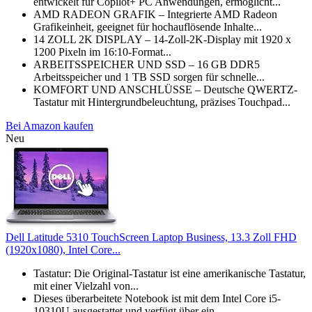
entwickelt für Copilot+ PC Anwendungen, ermöglicht...
AMD RADEON GRAFIK – Integrierte AMD Radeon
Grafikeinheit, geeignet für hochauflösende Inhalte...
14 ZOLL 2K DISPLAY – 14-Zoll-2K-Display mit 1920 x
1200 Pixeln im 16:10-Format...
ARBEITSSPEICHER UND SSD – 16 GB DDR5
Arbeitsspeicher und 1 TB SSD sorgen für schnelle...
KOMFORT UND ANSCHLÜSSE – Deutsche QWERTZ-
Tastatur mit Hintergrundbeleuchtung, präzises Touchpad...
Bei Amazon kaufen
Neu
Dell Latitude 5310 TouchScreen Laptop Business, 13.3 Zoll FHD
(1920x1080), Intel Core...
Tastatur: Die Original-Tastatur ist eine amerikanische Tastatur,
mit einer Vielzahl von...
Dieses überarbeitete Notebook ist mit dem Intel Core i5-
10310U ausgestattet und verfügt über ein...