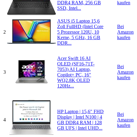
DDR4 RAM, 256 GB
kaufen
SSD, Intel...
ASUS i5 Laptop 15,6
Zoll FullHD (Intel Core
Bei
2
5 Prozessor 120U, 10
Amazon
Kerne, 5 GHz, 16 GB
kaufen
DDR...
Acer Swift 16 AI
OLED (SF16-71T-
Bei
7053) AI Laptop,
3
Amazon
Copilot+ PC, 16"
kaufen
WQ2.8K OLED
120Hz...
HP Laptop | 15,6" FHD
Bei
Display | Intel N100 | 4
4
Amazon
GB DDR4 RAM | 128
kaufen
GB UFS | Intel UHD...