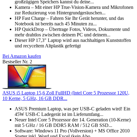
großzügigen Speichers kannst du deine...
Kamera – Mit einer HP True-Vision-Kamera und Mikrofonen
zur Reduzierung von Hintergrundgeräuschen...
HP Fast Charge – Fahren Sie Ihr Gerät herunter, und das
Notebook ist bereits nach 45 Minuten zu...
HP QuickDrop – Übertrage Fotos, Videos, Dokumente und
mehr drahtlos zwischen deinem PC und deinem...
Dieser HP 17,3" Laptop wird aus nachhaltigen Kunststoffen
und recyceltem Altplastik gefertigt
Bei Amazon kaufen
Bestseller Nr. 2
ASUS i5 Laptop 15,6 Zoll FullHD (Intel Core 5 Prozessor 120U,
10 Kerne, 5 GHz, 16 GB DDR...
ASUS Premium Laptop, was per USB-C geladen wird! Ein
45W USB-C Ladegerät ist im Lieferumfang...
Neuer Intel Core 5 Prozessor der 14. Generation (10-Kerne)
mit 5 GHz / 16 GB DDR5 RAM / 512 GB SSD...
Software: Windows 11 Pro (Vollversion) + MS Office 2010
Starter inkl. Word und Excel (kein Abo...