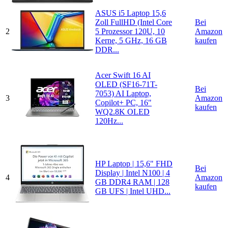
ASUS i5 Laptop 15,6
Zoll FullHD (Intel Core
Bei
2
5 Prozessor 120U, 10
Amazon
Kerne, 5 GHz, 16 GB
kaufen
DDR...
Acer Swift 16 AI
OLED (SF16-71T-
Bei
7053) AI Laptop,
3
Amazon
Copilot+ PC, 16"
kaufen
WQ2.8K OLED
120Hz...
HP Laptop | 15,6" FHD
Bei
Display | Intel N100 | 4
4
Amazon
GB DDR4 RAM | 128
kaufen
GB UFS | Intel UHD...