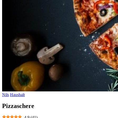
Nils
Haushalt
Pizzaschere
4.9
(
41
)