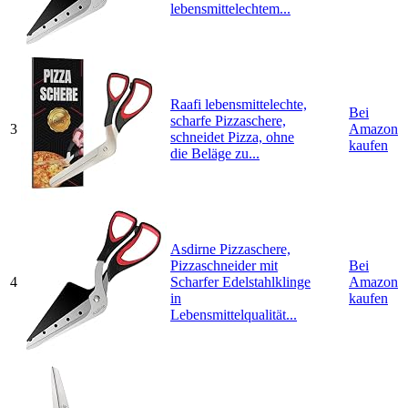
lebensmittelechtem...
Raafi lebensmittelechte,
Bei
scharfe Pizzaschere,
3
Amazon
schneidet Pizza, ohne
kaufen
die Beläge zu...
Asdirne Pizzaschere,
Pizzaschneider mit
Bei
4
Scharfer Edelstahlklinge
Amazon
in
kaufen
Lebensmittelqualität...