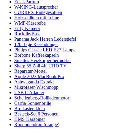
Éclat-Parfum
W-KING-Lautsprecher
CURREX-Einlegesohlen
Holzschlitten mit Lehne
WMF-Käsereibe
Eufy-Kamera
Rocktile-Bass
Panama Jack Herren Lederstiefel
120-Tage Rasendünger
Philips Classic LED E27 Lampe
Borbone Kaffeekapseln
Smartes Heizkörperthermostat
Sharp 55 Zoll 4K UHD TV
Reparatur-Mörtel
Apple 2023 MacBook Pro
Ashwaganda Extrakt
Mikrofaser-Wischmopp
USB C Adapter
Schellenberg-Rollladenmotor
Carfia-Sonnenbrille
Brotkasten klein
Besteck-Set 6 Personen
HMS-Karabiner
Rhododendron (orange)