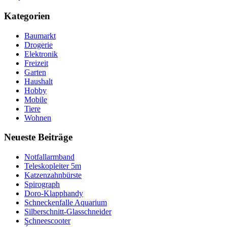
Kategorien
Baumarkt
Drogerie
Elektronik
Freizeit
Garten
Haushalt
Hobby
Mobile
Tiere
Wohnen
Neueste Beiträge
Notfallarmband
Teleskopleiter 5m
Katzenzahnbürste
Spirograph
Doro-Klapphandy
Schneckenfalle Aquarium
Silberschnitt-Glasschneider
Schneescooter