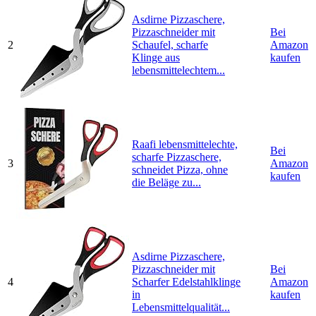
Asdirne Pizzaschere,
Pizzaschneider mit
Bei
2
Schaufel, scharfe
Amazon
Klinge aus
kaufen
lebensmittelechtem...
Raafi lebensmittelechte,
Bei
scharfe Pizzaschere,
3
Amazon
schneidet Pizza, ohne
kaufen
die Beläge zu...
Asdirne Pizzaschere,
Pizzaschneider mit
Bei
4
Scharfer Edelstahlklinge
Amazon
in
kaufen
Lebensmittelqualität...