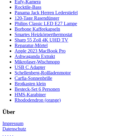
Eufy-Kamera
Rocktile-Bass
Panama Jack Herren Lederstiefel
120-Tage Rasendünger
Philips Classic LED E27 Lampe
Borbone Kaffeekapseln
Smartes Heizkörperthermostat
Sharp 55 Zoll 4K UHD TV
Reparatur-Mörtel
Apple 2023 MacBook Pro
Ashwaganda Extrakt
Mikrofaser-Wischmopp
USB C Adapter
Schellenberg-Rollladenmotor
Carfia-Sonnenbrille
Brotkasten klein
Besteck-Set 6 Personen
HMS-Karabiner
Rhododendron (orange)
Über
Impressum
Datenschutz
.
.
.
.
.