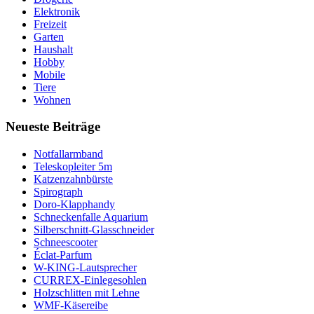
Elektronik
Freizeit
Garten
Haushalt
Hobby
Mobile
Tiere
Wohnen
Neueste Beiträge
Notfallarmband
Teleskopleiter 5m
Katzenzahnbürste
Spirograph
Doro-Klapphandy
Schneckenfalle Aquarium
Silberschnitt-Glasschneider
Schneescooter
Éclat-Parfum
W-KING-Lautsprecher
CURREX-Einlegesohlen
Holzschlitten mit Lehne
WMF-Käsereibe