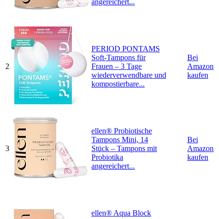
angereichert...
PERIOD PONTAMS
Soft-Tampons für
Bei
2
Frauen – 3 Tage
Amazon
wiederverwendbare und
kaufen
kompostierbare...
ellen® Probiotische
Tampons Mini, 14
Bei
3
Stück – Tampons mit
Amazon
Probiotika
kaufen
angereichert...
ellen® Aqua Block