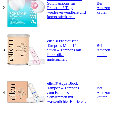
Soft-Tampons für
Bei
2
Frauen – 3 Tage
Amazon
wiederverwendbare und
kaufen
kompostierbare...
ellen® Probiotische
Tampons Mini, 14
Bei
3
Stück – Tampons mit
Amazon
Probiotika
kaufen
angereichert...
ellen® Aqua Block
Tampon – Tampons
Bei
4
zum Baden &
Amazon
Schwimmen mit
kaufen
wasserdichter Barriere...