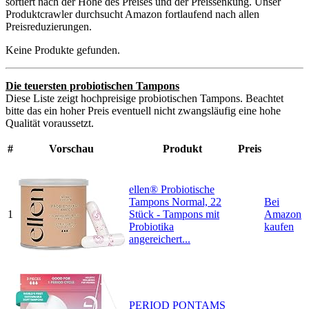
sortiert nach der Höhe des Preises und der Preissenkung. Unser
Produktcrawler durchsucht Amazon fortlaufend nach allen
Preisreduzierungen.
Keine Produkte gefunden.
Die teuersten probiotischen Tampons
Diese Liste zeigt hochpreisige probiotischen Tampons. Beachtet
bitte das ein hoher Preis eventuell nicht zwangsläufig eine hohe
Qualität voraussetzt.
#
Vorschau
Produkt
Preis
ellen® Probiotische
Tampons Normal, 22
Bei
1
Stück - Tampons mit
Amazon
Probiotika
kaufen
angereichert...
PERIOD PONTAMS