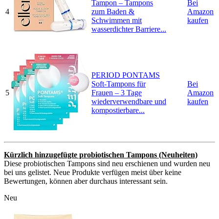
Tampon – Tampons
Bei
4
zum Baden &
Amazon
Schwimmen mit
kaufen
wasserdichter Barriere...
PERIOD PONTAMS
Soft-Tampons für
Bei
5
Frauen – 3 Tage
Amazon
wiederverwendbare und
kaufen
kompostierbare...
Kürzlich hinzugefügte probiotischen Tampons (Neuheiten)
Diese probiotischen Tampons sind neu erschienen und wurden neu
bei uns gelistet. Neue Produkte verfügen meist über keine
Bewertungen, können aber durchaus interessant sein.
Neu