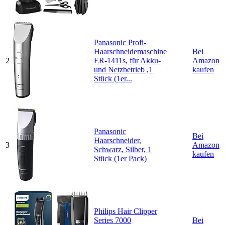
Panasonic Profi-
Haarschneidemaschine
Bei
2
ER-1411s, für Akku-
Amazon
und Netzbetrieb ,1
kaufen
Stück (1er...
Panasonic
Bei
Haarschneider,
3
Amazon
Schwarz, Silber, 1
kaufen
Stück (1er Pack)
Philips Hair Clipper
Series 7000
Bei