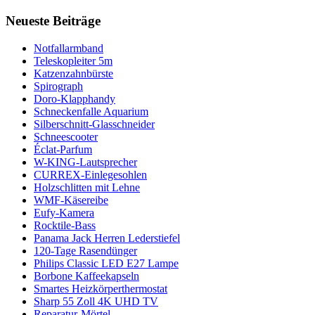
Neueste Beiträge
Notfallarmband
Teleskopleiter 5m
Katzenzahnbürste
Spirograph
Doro-Klapphandy
Schneckenfalle Aquarium
Silberschnitt-Glasschneider
Schneescooter
Éclat-Parfum
W-KING-Lautsprecher
CURREX-Einlegesohlen
Holzschlitten mit Lehne
WMF-Käsereibe
Eufy-Kamera
Rocktile-Bass
Panama Jack Herren Lederstiefel
120-Tage Rasendünger
Philips Classic LED E27 Lampe
Borbone Kaffeekapseln
Smartes Heizkörperthermostat
Sharp 55 Zoll 4K UHD TV
Reparatur-Mörtel