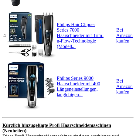
Philips Hair Clipper
Series 7000
Bei
4
Haarschneider mit Trim-
Amazon
n-Flow-Technologie
kaufen
(Modell...
Philips Series 9000
Bei
Haarschneider mit 400
5
Amazon
Längeneinstellungen,
kaufen
langlebigen...
Kürzlich hinzugefügte Profi-Haarschneidemaschinen
(Neuheiten)