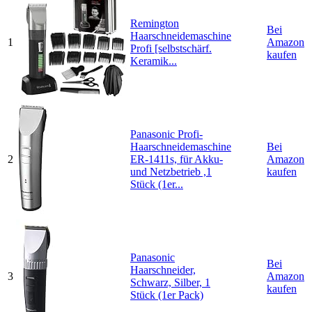
Remington
Bei
Haarschneidemaschine
1
Amazon
Profi [selbstschärf.
kaufen
Keramik...
Panasonic Profi-
Haarschneidemaschine
Bei
2
ER-1411s, für Akku-
Amazon
und Netzbetrieb ,1
kaufen
Stück (1er...
Panasonic
Bei
Haarschneider,
3
Amazon
Schwarz, Silber, 1
kaufen
Stück (1er Pack)