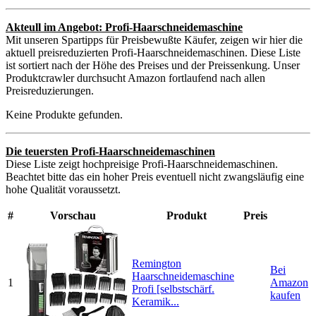
Akteull im Angebot: Profi-Haarschneidemaschine
Mit unseren Spartipps für Preisbewußte Käufer, zeigen wir hier die
aktuell preisreduzierten Profi-Haarschneidemaschinen. Diese Liste
ist sortiert nach der Höhe des Preises und der Preissenkung. Unser
Produktcrawler durchsucht Amazon fortlaufend nach allen
Preisreduzierungen.
Keine Produkte gefunden.
Die teuersten Profi-Haarschneidemaschinen
Diese Liste zeigt hochpreisige Profi-Haarschneidemaschinen.
Beachtet bitte das ein hoher Preis eventuell nicht zwangsläufig eine
hohe Qualität voraussetzt.
#
Vorschau
Produkt
Preis
Remington
Bei
Haarschneidemaschine
1
Amazon
Profi [selbstschärf.
kaufen
Keramik...