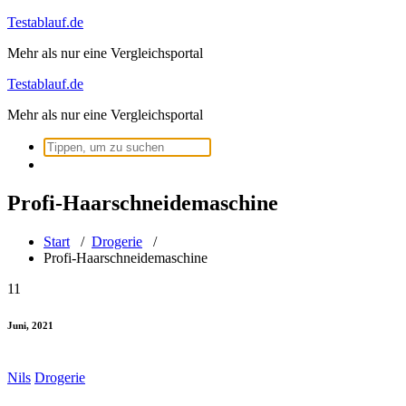
Zum
Testablauf.de
Inhalt
Mehr als nur eine Vergleichsportal
springen
Testablauf.de
Mehr als nur eine Vergleichsportal
Suchen
nach:
Profi-Haarschneidemaschine
Start
/
Drogerie
/
Profi-Haarschneidemaschine
11
Juni, 2021
Nils
Drogerie