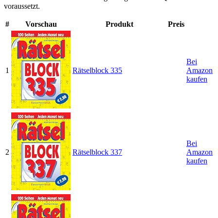
voraussetzt.
#
Vorschau
Produkt
Preis
Bei
1
Rätselblock 335
Amazon
kaufen
Bei
2
Rätselblock 337
Amazon
kaufen