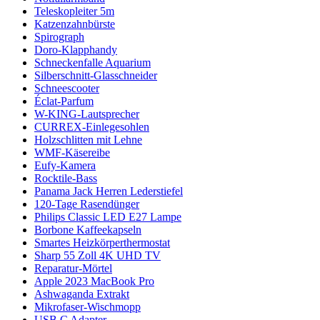
Teleskopleiter 5m
Katzenzahnbürste
Spirograph
Doro-Klapphandy
Schneckenfalle Aquarium
Silberschnitt-Glasschneider
Schneescooter
Éclat-Parfum
W-KING-Lautsprecher
CURREX-Einlegesohlen
Holzschlitten mit Lehne
WMF-Käsereibe
Eufy-Kamera
Rocktile-Bass
Panama Jack Herren Lederstiefel
120-Tage Rasendünger
Philips Classic LED E27 Lampe
Borbone Kaffeekapseln
Smartes Heizkörperthermostat
Sharp 55 Zoll 4K UHD TV
Reparatur-Mörtel
Apple 2023 MacBook Pro
Ashwaganda Extrakt
Mikrofaser-Wischmopp
USB C Adapter