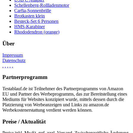
Schellenberg-Rollladenmotor
Carfia-Sonnenbrille
Brotkasten klein
Besteck-Set 6 Personen
HMS-Karabiner
Rhododendron (orange)
Über
Impressum
Datenschutz
.
.
.
.
.
Partnerprogramm
Testablauf.de ist Teilnehmer des Partnerprogramms von Amazon
EU und Partner des Werbeprogramms, das zur Bereitstellung eines
Mediums für Websites konzipiert wurde, mittels dessen durch die
Platzierung von Werbeanzeigen und Links zu amazon.de
Werbekostenerstattung verdient werden können.
Preise / Aktualität
Preise inkl. MwSt. ggf. zzgl. Versand. Zwischenzeitliche Änderung