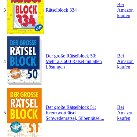
Bei
3
Rätselblock 334
Amazon
kaufen
Der große Rätselblock 50:
Bei
4
Mehr als 600 Rätsel mit allen
Amazon
Lösungen
kaufen
Der große Rätselblock 51:
Bei
5
Kreuzworträtsel,
Amazon
Schwedenrätsel, Silbenrätsel...
kaufen