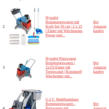
Hypafol
Reinigungswagen mit
Bei
2
Korb Set 50 cm | 2 x 25
Amazon
l Eimer mit Wischmopp-
kaufen
Presse und...
Hypafol Putzwagen
Reinigungswagen |
Bei
3
2x25l Eimer mit
Amazon
Trennwand | Kunststoff
kaufen
Wischeimer mit...
G.I.V. Multifunktions
Reinigungswagen -
Bei
4
Putzwagen mit
Amazon