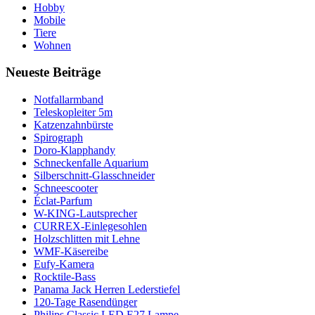
Hobby
Mobile
Tiere
Wohnen
Neueste Beiträge
Notfallarmband
Teleskopleiter 5m
Katzenzahnbürste
Spirograph
Doro-Klapphandy
Schneckenfalle Aquarium
Silberschnitt-Glasschneider
Schneescooter
Éclat-Parfum
W-KING-Lautsprecher
CURREX-Einlegesohlen
Holzschlitten mit Lehne
WMF-Käsereibe
Eufy-Kamera
Rocktile-Bass
Panama Jack Herren Lederstiefel
120-Tage Rasendünger
Philips Classic LED E27 Lampe