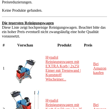
Preisreduzierungen.
Keine Produkte gefunden.
Die teuersten Reinigungswagen
Diese Liste zeigt hochpreisige Reinigungswagen. Beachtet bitte das
ein hoher Preis eventuell nicht zwangsläufig eine hohe Qualität
voraussetzt.
#
Vorschau
Produkt
Preis
Hypafol
Reinigungswagen mit
Bei
EXTRA Korb | 2x25l
1
Amazon
Eimer mit Trennwand |
kaufen
Kunststoff
Wischeimer...
Hypafol
Reinigungswagen mit
Bei