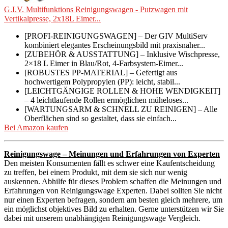
G.I.V. Multifunktions Reinigungswagen - Putzwagen mit
Vertikalpresse, 2x18L Eimer...
[PROFI-REINIGUNGSWAGEN] – Der GIV MultiServ
kombiniert elegantes Erscheinungsbild mit praxisnaher...
[ZUBEHÖR & AUSSTATTUNG] – Inklusive Wischpresse,
2×18 L Eimer in Blau/Rot, 4-Farbsystem-Eimer...
[ROBUSTES PP-MATERIAL] – Gefertigt aus
hochwertigem Polypropylen (PP): leicht, stabil...
[LEICHTGÄNGIGE ROLLEN & HOHE WENDIGKEIT]
– 4 leichtlaufende Rollen ermöglichen müheloses...
[WARTUNGSARM & SCHNELL ZU REINIGEN] – Alle
Oberflächen sind so gestaltet, dass sie einfach...
Bei Amazon kaufen
Reinigungswage – Meinungen und Erfahrungen von Experten
Den meisten Konsumenten fällt es schwer eine Kaufentscheidung
zu treffen, bei einem Produkt, mit dem sie sich nur wenig
auskennen. Abhilfe für dieses Problem schaffen die Meinungen und
Erfahrungen von Reinigungswage Experten. Dabei sollten Sie nicht
nur einen Experten befragen, sondern am besten gleich mehrere, um
ein möglichst objektives Bild zu erhalten. Gerne unterstützen wir Sie
dabei mit unserem unabhängigen Reinigungswage Vergleich.