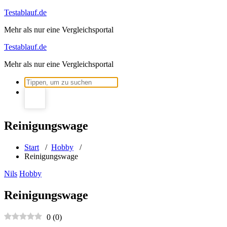
Zum
Testablauf.de
Inhalt
Mehr als nur eine Vergleichsportal
springen
Testablauf.de
Mehr als nur eine Vergleichsportal
Suchen
nach:
Reinigungswage
Start
/
Hobby
/
Reinigungswage
Nils
Hobby
Reinigungswage
0
(
0
)