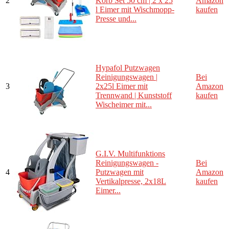
2
Korb Set 50 cm | 2 x 25
Amazon
l Eimer mit Wischmopp-
kaufen
Presse und...
Hypafol Putzwagen
Reinigungswagen |
Bei
3
2x25l Eimer mit
Amazon
Trennwand | Kunststoff
kaufen
Wischeimer mit...
G.I.V. Multifunktions
Reinigungswagen -
Bei
4
Putzwagen mit
Amazon
Vertikalpresse, 2x18L
kaufen
Eimer...